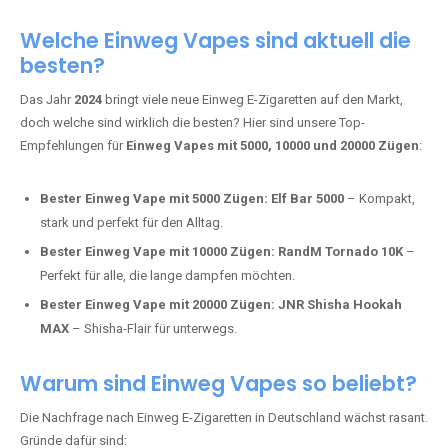
Adalya Einweg Vapes:
Perfekt für Fans von Premium-Shisha-
Tabak.
Fumot Tornado Music 30K:
Einweg Vape mit integriertem
Lautsprecher für ein einzigartiges Erlebnis.
Vozol Star 10K:
Hochwertige Verarbeitung, starke
Nikotindosierung.
Crystal Pro 15K:
Elegantes Design und satte Dampfproduktion.
Welche Einweg Vapes sind aktuell die
besten?
Das Jahr
2024
bringt viele neue Einweg E-Zigaretten auf den Markt,
doch welche sind wirklich die besten? Hier sind unsere Top-
Empfehlungen für
Einweg Vapes mit 5000, 10000 und 20000 Zügen
:
Bester Einweg Vape mit 5000 Zügen:
Elf Bar 5000
– Kompakt,
stark und perfekt für den Alltag.
Bester Einweg Vape mit 10000 Zügen:
RandM Tornado 10K
–