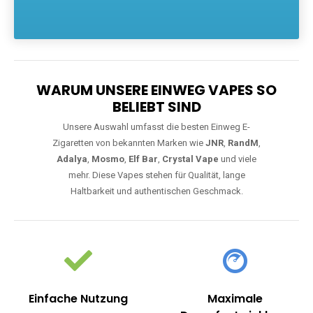
Die größte Auswahl an hochwertigen Einweg E-Zigaretten.
Einweg Vapes sind die ideale Lösung für Dampfer, die Wert auf
Komfort, starke Leistung und einfache Handhabung legen. Egal,
ob Sie eine Vape mit Nikotin suchen, eine große Auswahl an
Geschmacksrichtungen bevorzugen oder ein langlebiges
Modell mit 5000, 10000 oder 20000 Zügen wünschen – wir
haben die perfekte Auswahl. Alle Modelle bieten moderne
Technologie und ein einzigartiges Dampferlebnis.
WARUM UNSERE EINWEG VAPES SO
BELIEBT SIND
Unsere Auswahl umfasst die besten Einweg E-
Zigaretten von bekannten Marken wie
JNR
,
RandM
,
Adalya
,
Mosmo
,
Elf Bar
,
Crystal Vape
und viele
mehr. Diese Vapes stehen für Qualität, lange