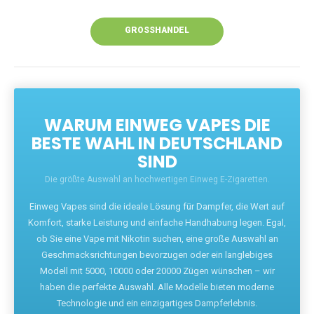
Unsere Vapes bieten intensiven Geschmack,
leistungsstarke Akkus und eine Vielzahl von
Aromen. Dank unseres schnellen Versands aus
Europa ist die Lieferung in Deutschland innerhalb
weniger Tage gewährleistet.
JETZT BESTELLEN
GROSSHANDEL
WARUM EINWEG VAPES DIE
BESTE WAHL IN DEUTSCHLAND
SIND