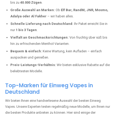
kaufen?
Deutschland erlebt einen regelrechten Boom der Einweg E-Zigaretten.
In Städten wie
Acht
setzen immer mehr Dampfer auf moderne Vapes
mit hoher Kapazität, intensiven Aromen und einer einfachen
Handhabung. Hier sind die wichtigsten Gründe, warum Sie bei uns
bestellen sollten:
Die neuesten Modelle:
Wir führen nur die aktuellsten Vapes mit
bis zu
40.000 Zügen
.
Große Auswahl an Marken:
Ob
Elf Bar, RandM, JNR, Mosmo,
Adalya oder Al Fakher
– wir haben alles.
Schnelle Lieferung nach Deutschland:
Ihr Paket erreicht Sie in
nur
1 bis 3 Tagen
.
Vielfalt an Geschmacksrichtungen:
Von fruchtig über süß bis
hin zu erfrischenden Menthol-Varianten.
Bequem & einfach:
Keine Wartung, kein Aufladen – einfach
auspacken und genießen.
Preis-Leistungs-Verhältnis:
Wir bieten exklusive Rabatte auf die