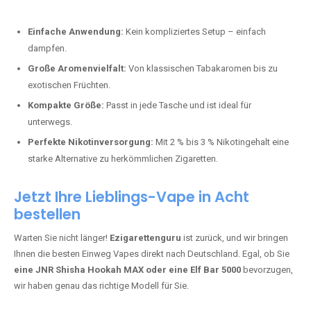
Perfekt für alle, die lange dampfen möchten.
Bester Einweg Vape mit 20000 Zügen:
JNR Shisha Hookah
MAX
– Shisha-Flair für unterwegs.
Warum sind Einweg Vapes so beliebt?
Die Nachfrage nach Einweg E-Zigaretten in Deutschland wächst rasant.
Gründe dafür sind:
Einfache Anwendung:
Kein kompliziertes Setup – einfach
dampfen.
Große Aromenvielfalt:
Von klassischen Tabakaromen bis zu
exotischen Früchten.
Kompakte Größe:
Passt in jede Tasche und ist ideal für
unterwegs.
Perfekte Nikotinversorgung:
Mit 2 % bis 3 % Nikotingehalt eine
starke Alternative zu herkömmlichen Zigaretten.