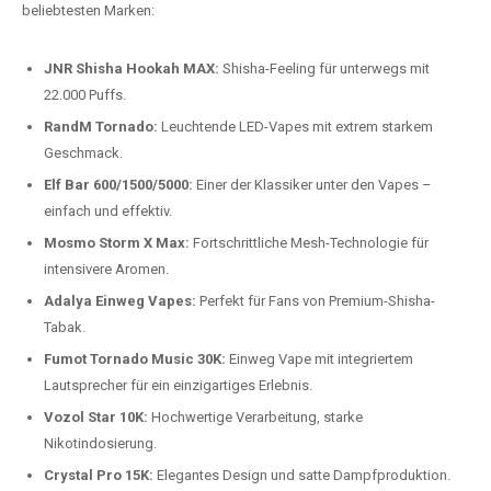
beliebtesten Modelle.
Top-Marken für Einweg Vapes in
Deutschland
Wir bieten Ihnen eine handverlesene Auswahl der besten Einweg
Vapes. Unsere Experten testen regelmäßig neue Modelle, um Ihnen nur
die besten Produkte anbieten zu können. Hier sind einige der
beliebtesten Marken:
JNR Shisha Hookah MAX:
Shisha-Feeling für unterwegs mit
22.000 Puffs.
RandM Tornado:
Leuchtende LED-Vapes mit extrem starkem
Geschmack.
Elf Bar 600/1500/5000:
Einer der Klassiker unter den Vapes –
einfach und effektiv.
Mosmo Storm X Max:
Fortschrittliche Mesh-Technologie für
intensivere Aromen.