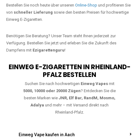
Jetzt Ihre Lieblings-Vape in Acht
bestellen
Warten Sie nicht länger!
Ezigarettenguru
ist zurück, und wir bringen
Ihnen die besten Einweg Vapes direkt nach Deutschland. Egal, ob Sie
eine JNR Shisha Hookah MAX oder eine Elf Bar 5000
bevorzugen,
wir haben genau das richtige Modell für Sie.
Bestellen Sie noch heute über unseren
Online-Shop
und profitieren Sie
von
schneller Lieferung
sowie den besten Preisen für hochwertige
Einweg E-Zigaretten.
Benötigen Sie Beratung? Unser Team steht Ihnen jederzeit zur
Verfügung. Bestellen Sie jetzt und erleben Sie die Zukunft des
Dampfens mit
Ezigarettenguru
!
EINWEG E-ZIGARETTEN IN RHEINLAND-
PFALZ BESTELLEN