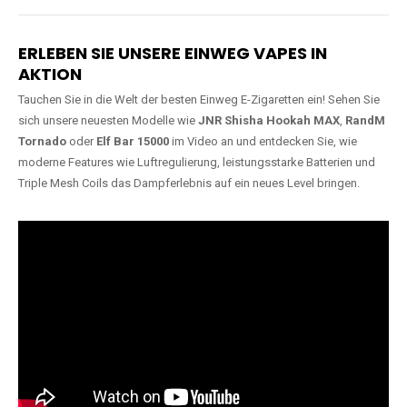
Lange Haltbarkeit
Hochwertige
Verarbeitung
Unsere Vapes sind in Varianten
mit
5000, 10000, 20000 oder
Unsere Modelle bestehen aus
sogar 40000 Zügen
erhältlich
robusten Materialien und
und bieten eine langanhaltende
garantieren ein sicheres,
Nutzung mit leistungsstarken
zuverlässiges und intensives
Akkus.
Dampferlebnis.
ERLEBEN SIE UNSERE EINWEG VAPES IN
AKTION
Tauchen Sie in die Welt der besten Einweg E-Zigaretten ein! Sehen Sie
sich unsere neuesten Modelle wie
JNR Shisha Hookah MAX
,
RandM
Tornado
oder
Elf Bar 15000
im Video an und entdecken Sie, wie
moderne Features wie Luftregulierung, leistungsstarke Batterien und
Triple Mesh Coils das Dampferlebnis auf ein neues Level bringen.