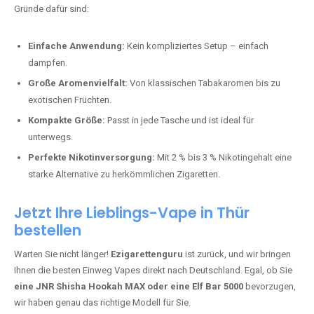
Bester Einweg Vape mit 10000 Zügen:
RandM Tornado 10K
–
Perfekt für alle, die lange dampfen möchten.
Bester Einweg Vape mit 20000 Zügen:
JNR Shisha Hookah
MAX
– Shisha-Flair für unterwegs.
Warum sind Einweg Vapes so beliebt?
Die Nachfrage nach Einweg E-Zigaretten in Deutschland wächst rasant.
Gründe dafür sind:
Einfache Anwendung:
Kein kompliziertes Setup – einfach
dampfen.
Große Aromenvielfalt:
Von klassischen Tabakaromen bis zu
exotischen Früchten.
Kompakte Größe:
Passt in jede Tasche und ist ideal für
unterwegs.
Perfekte Nikotinversorgung:
Mit 2 % bis 3 % Nikotingehalt eine
starke Alternative zu herkömmlichen Zigaretten.