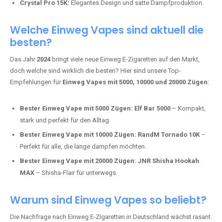
intensivere Aromen.
Adalya Einweg Vapes:
Perfekt für Fans von Premium-Shisha-
Tabak.
Fumot Tornado Music 30K:
Einweg Vape mit integriertem
Lautsprecher für ein einzigartiges Erlebnis.
Vozol Star 10K:
Hochwertige Verarbeitung, starke
Nikotindosierung.
Crystal Pro 15K:
Elegantes Design und satte Dampfproduktion.
Welche Einweg Vapes sind aktuell die
besten?
Das Jahr
2024
bringt viele neue Einweg E-Zigaretten auf den Markt,
doch welche sind wirklich die besten? Hier sind unsere Top-
Empfehlungen für
Einweg Vapes mit 5000, 10000 und 20000 Zügen
:
Bester Einweg Vape mit 5000 Zügen:
Elf Bar 5000
– Kompakt,
stark und perfekt für den Alltag.