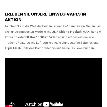
Lange Haltbarkeit
Hochwertige
Verarbeitung
Unsere Vapes sind in Varianten
mit
5000, 10000, 20000 oder
Unsere Modelle bestehen aus
sogar 40000 Zügen
erhältlich
robusten Materialien und
und bieten eine langanhaltende
garantieren ein sicheres,
Nutzung mit leistungsstarken
zuverlässiges und intensives
Akkus.
Dampferlebnis.
ERLEBEN SIE UNSERE EINWEG VAPES IN
AKTION
Tauchen Sie in die Welt der besten Einweg E-Zigaretten ein! Sehen Sie
sich unsere neuesten Modelle wie
JNR Shisha Hookah MAX
,
RandM
Tornado
oder
Elf Bar 15000
im Video an und entdecken Sie, wie
moderne Features wie Luftregulierung, leistungsstarke Batterien und
Triple Mesh Coils das Dampferlebnis auf ein neues Level bringen.