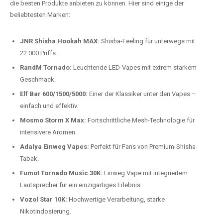
Preis-Leistungs-Verhältnis:
Wir bieten exklusive Rabatte auf die
beliebtesten Modelle.
Top-Marken für Einweg Vapes in
Deutschland
Wir bieten Ihnen eine handverlesene Auswahl der besten Einweg
Vapes. Unsere Experten testen regelmäßig neue Modelle, um Ihnen nur
die besten Produkte anbieten zu können. Hier sind einige der
beliebtesten Marken:
JNR Shisha Hookah MAX:
Shisha-Feeling für unterwegs mit
22.000 Puffs.
RandM Tornado:
Leuchtende LED-Vapes mit extrem starkem
Geschmack.
Elf Bar 600/1500/5000:
Einer der Klassiker unter den Vapes –
einfach und effektiv.
Mosmo Storm X Max:
Fortschrittliche Mesh-Technologie für