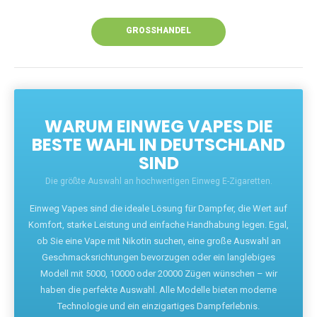
Unsere Vapes bieten intensiven Geschmack,
leistungsstarke Akkus und eine Vielzahl von
Aromen. Dank unseres schnellen Versands aus
Europa ist die Lieferung in Deutschland innerhalb
weniger Tage gewährleistet.
JETZT BESTELLEN
GROSSHANDEL
WARUM EINWEG VAPES DIE
BESTE WAHL IN DEUTSCHLAND
SIND