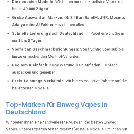
kaufen?
Deutschland erlebt einen regelrechten Boom der Einweg E-Zigaretten.
In Städten wie
Thür
setzen immer mehr Dampfer auf moderne Vapes
mit hoher Kapazität, intensiven Aromen und einer einfachen
Handhabung. Hier sind die wichtigsten Gründe, warum Sie bei uns
bestellen sollten:
Die neuesten Modelle:
Wir führen nur die aktuellsten Vapes mit
bis zu
40.000 Zügen
.
Große Auswahl an Marken:
Ob
Elf Bar, RandM, JNR, Mosmo,
Adalya oder Al Fakher
– wir haben alles.
Schnelle Lieferung nach Deutschland:
Ihr Paket erreicht Sie in
nur
1 bis 3 Tagen
.
Vielfalt an Geschmacksrichtungen:
Von fruchtig über süß bis
hin zu erfrischenden Menthol-Varianten.
Bequem & einfach:
Keine Wartung, kein Aufladen – einfach
auspacken und genießen.