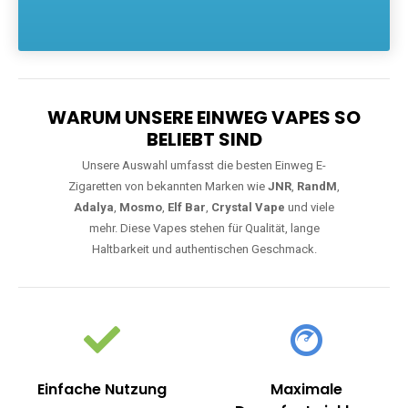
Die größte Auswahl an hochwertigen Einweg E-Zigaretten.
Einweg Vapes sind die ideale Lösung für Dampfer, die Wert auf
Komfort, starke Leistung und einfache Handhabung legen. Egal,
ob Sie eine Vape mit Nikotin suchen, eine große Auswahl an
Geschmacksrichtungen bevorzugen oder ein langlebiges
Modell mit 5000, 10000 oder 20000 Zügen wünschen – wir
haben die perfekte Auswahl. Alle Modelle bieten moderne
Technologie und ein einzigartiges Dampferlebnis.
WARUM UNSERE EINWEG VAPES SO
BELIEBT SIND
Unsere Auswahl umfasst die besten Einweg E-
Zigaretten von bekannten Marken wie
JNR
,
RandM
,
Adalya
,
Mosmo
,
Elf Bar
,
Crystal Vape
und viele
mehr. Diese Vapes stehen für Qualität, lange