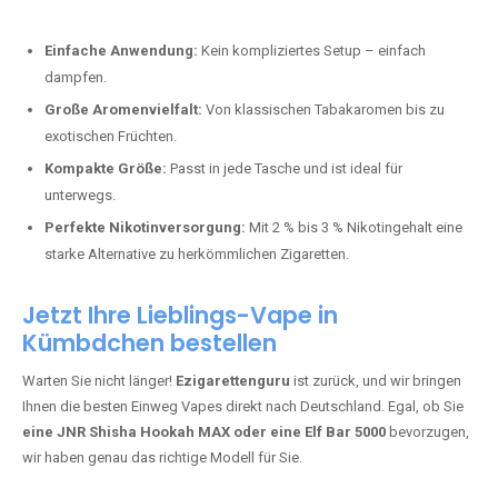
Perfekt für alle, die lange dampfen möchten.
Bester Einweg Vape mit 20000 Zügen:
JNR Shisha Hookah
MAX
– Shisha-Flair für unterwegs.
Warum sind Einweg Vapes so beliebt?
Die Nachfrage nach Einweg E-Zigaretten in Deutschland wächst rasant.
Gründe dafür sind:
Einfache Anwendung:
Kein kompliziertes Setup – einfach
dampfen.
Große Aromenvielfalt:
Von klassischen Tabakaromen bis zu
exotischen Früchten.
Kompakte Größe:
Passt in jede Tasche und ist ideal für
unterwegs.
Perfekte Nikotinversorgung:
Mit 2 % bis 3 % Nikotingehalt eine
starke Alternative zu herkömmlichen Zigaretten.