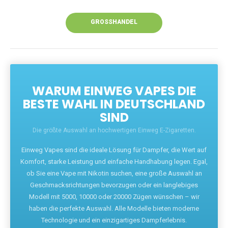
Unsere Vapes bieten intensiven Geschmack,
leistungsstarke Akkus und eine Vielzahl von
Aromen. Dank unseres schnellen Versands aus
Europa ist die Lieferung in Deutschland innerhalb
weniger Tage gewährleistet.
JETZT BESTELLEN
GROSSHANDEL
WARUM EINWEG VAPES DIE
BESTE WAHL IN DEUTSCHLAND
SIND