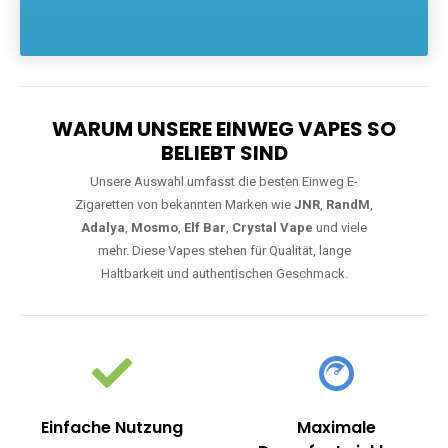
Die größte Auswahl an hochwertigen Einweg E-Zigaretten.
Einweg Vapes sind die ideale Lösung für Dampfer, die Wert auf
Komfort, starke Leistung und einfache Handhabung legen. Egal,
ob Sie eine Vape mit Nikotin suchen, eine große Auswahl an
Geschmacksrichtungen bevorzugen oder ein langlebiges
Modell mit 5000, 10000 oder 20000 Zügen wünschen – wir
haben die perfekte Auswahl. Alle Modelle bieten moderne
Technologie und ein einzigartiges Dampferlebnis.
WARUM UNSERE EINWEG VAPES SO
BELIEBT SIND
Unsere Auswahl umfasst die besten Einweg E-
Zigaretten von bekannten Marken wie
JNR
,
RandM
,
Adalya
,
Mosmo
,
Elf Bar
,
Crystal Vape
und viele
mehr. Diese Vapes stehen für Qualität, lange