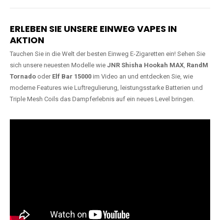
Lange Haltbarkeit
Hochwertige
Verarbeitung
Unsere Vapes sind in Varianten
mit
5000, 10000, 20000 oder
Unsere Modelle bestehen aus
sogar 40000 Zügen
erhältlich
robusten Materialien und
und bieten eine langanhaltende
garantieren ein sicheres,
Nutzung mit leistungsstarken
zuverlässiges und intensives
Akkus.
Dampferlebnis.
ERLEBEN SIE UNSERE EINWEG VAPES IN
AKTION
Tauchen Sie in die Welt der besten Einweg E-Zigaretten ein! Sehen Sie
sich unsere neuesten Modelle wie
JNR Shisha Hookah MAX
,
RandM
Tornado
oder
Elf Bar 15000
im Video an und entdecken Sie, wie
moderne Features wie Luftregulierung, leistungsstarke Batterien und
Triple Mesh Coils das Dampferlebnis auf ein neues Level bringen.