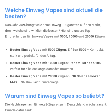
Adalya Einweg Vapes:
Perfekt für Fans von Premium-Shisha-
Tabak.
Fumot Tornado Music 30K:
Einweg Vape mit integriertem
Lautsprecher für ein einzigartiges Erlebnis.
Vozol Star 10K:
Hochwertige Verarbeitung, starke
Nikotindosierung.
Crystal Pro 15K:
Elegantes Design und satte Dampfproduktion.
Welche Einweg Vapes sind aktuell die
besten?
Das Jahr
2024
bringt viele neue Einweg E-Zigaretten auf den Markt,
doch welche sind wirklich die besten? Hier sind unsere Top-
Empfehlungen für
Einweg Vapes mit 5000, 10000 und 20000 Zügen
:
Bester Einweg Vape mit 5000 Zügen:
Elf Bar 5000
– Kompakt,
stark und perfekt für den Alltag.
Bester Einweg Vape mit 10000 Zügen:
RandM Tornado 10K
–