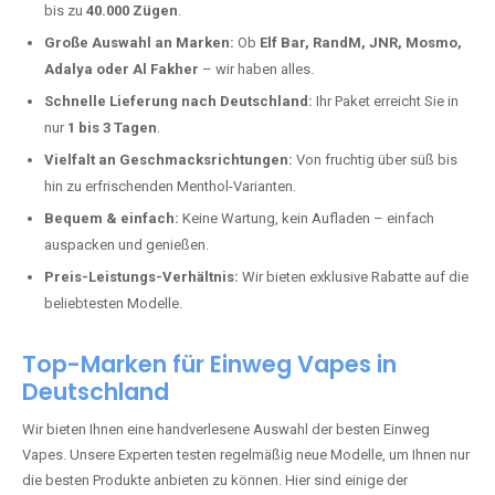
Kümbdchen kaufen?
Deutschland erlebt einen regelrechten Boom der Einweg E-Zigaretten.
In Städten wie
Kümbdchen
setzen immer mehr Dampfer auf moderne
Vapes mit hoher Kapazität, intensiven Aromen und einer einfachen
Handhabung. Hier sind die wichtigsten Gründe, warum Sie bei uns
bestellen sollten:
Die neuesten Modelle:
Wir führen nur die aktuellsten Vapes mit
bis zu
40.000 Zügen
.
Große Auswahl an Marken:
Ob
Elf Bar, RandM, JNR, Mosmo,
Adalya oder Al Fakher
– wir haben alles.
Schnelle Lieferung nach Deutschland:
Ihr Paket erreicht Sie in
nur
1 bis 3 Tagen
.
Vielfalt an Geschmacksrichtungen:
Von fruchtig über süß bis
hin zu erfrischenden Menthol-Varianten.
Bequem & einfach:
Keine Wartung, kein Aufladen – einfach
auspacken und genießen.
Preis-Leistungs-Verhältnis:
Wir bieten exklusive Rabatte auf die