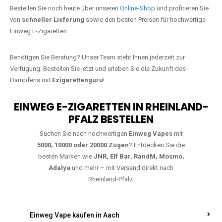
Jetzt Ihre Lieblings-Vape in
Kümbdchen bestellen
Warten Sie nicht länger!
Ezigarettenguru
ist zurück, und wir bringen
Ihnen die besten Einweg Vapes direkt nach Deutschland. Egal, ob Sie
eine JNR Shisha Hookah MAX oder eine Elf Bar 5000
bevorzugen,
wir haben genau das richtige Modell für Sie.
Bestellen Sie noch heute über unseren
Online-Shop
und profitieren Sie
von
schneller Lieferung
sowie den besten Preisen für hochwertige
Einweg E-Zigaretten.
Benötigen Sie Beratung? Unser Team steht Ihnen jederzeit zur
Verfügung. Bestellen Sie jetzt und erleben Sie die Zukunft des
Dampfens mit
Ezigarettenguru
!
EINWEG E-ZIGARETTEN IN RHEINLAND-
PFALZ BESTELLEN