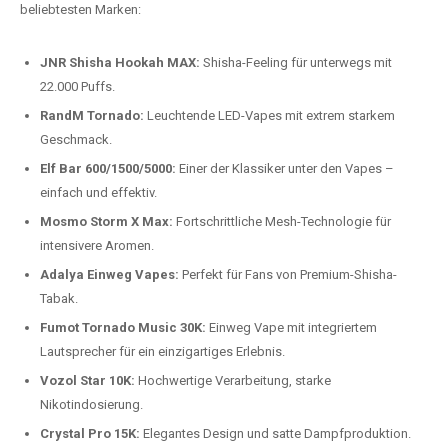
beliebtesten Modelle.
Top-Marken für Einweg Vapes in
Deutschland
Wir bieten Ihnen eine handverlesene Auswahl der besten Einweg
Vapes. Unsere Experten testen regelmäßig neue Modelle, um Ihnen nur
die besten Produkte anbieten zu können. Hier sind einige der
beliebtesten Marken:
JNR Shisha Hookah MAX:
Shisha-Feeling für unterwegs mit
22.000 Puffs.
RandM Tornado:
Leuchtende LED-Vapes mit extrem starkem
Geschmack.
Elf Bar 600/1500/5000:
Einer der Klassiker unter den Vapes –
einfach und effektiv.
Mosmo Storm X Max:
Fortschrittliche Mesh-Technologie für
intensivere Aromen.