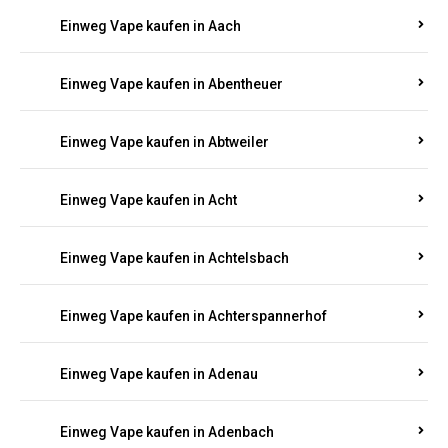
EINWEG E-ZIGARETTEN IN RHEINLAND-
PFALZ BESTELLEN
Suchen Sie nach hochwertigen
Einweg Vapes
mit
5000, 10000 oder 20000 Zügen
? Entdecken Sie die
besten Marken wie
JNR, Elf Bar, RandM, Mosmo,
Adalya
und mehr – mit Versand direkt nach
Rheinland-Pfalz.
Einweg Vape kaufen in Aach
Einweg Vape kaufen in Abentheuer
Einweg Vape kaufen in Abtweiler
Einweg Vape kaufen in Acht