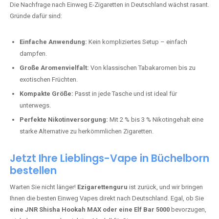
stark und perfekt für den Alltag.
Bester Einweg Vape mit 10000 Zügen:
RandM Tornado 10K
–
Perfekt für alle, die lange dampfen möchten.
Bester Einweg Vape mit 20000 Zügen:
JNR Shisha Hookah
MAX
– Shisha-Flair für unterwegs.
Warum sind Einweg Vapes so beliebt?
Die Nachfrage nach Einweg E-Zigaretten in Deutschland wächst rasant.
Gründe dafür sind:
Einfache Anwendung:
Kein kompliziertes Setup – einfach
dampfen.
Große Aromenvielfalt:
Von klassischen Tabakaromen bis zu
exotischen Früchten.
Kompakte Größe:
Passt in jede Tasche und ist ideal für
unterwegs.
Perfekte Nikotinversorgung:
Mit 2 % bis 3 % Nikotingehalt eine