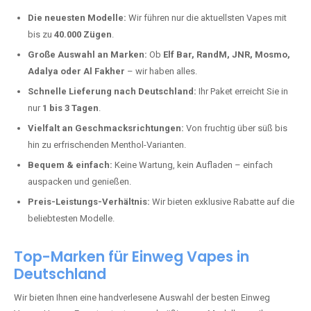
Warum unsere Einweg Vapes in
Büchelborn kaufen?
Deutschland erlebt einen regelrechten Boom der Einweg E-Zigaretten.
In Städten wie
Büchelborn
setzen immer mehr Dampfer auf moderne
Vapes mit hoher Kapazität, intensiven Aromen und einer einfachen
Handhabung. Hier sind die wichtigsten Gründe, warum Sie bei uns
bestellen sollten:
Die neuesten Modelle:
Wir führen nur die aktuellsten Vapes mit
bis zu
40.000 Zügen
.
Große Auswahl an Marken:
Ob
Elf Bar, RandM, JNR, Mosmo,
Adalya oder Al Fakher
– wir haben alles.
Schnelle Lieferung nach Deutschland:
Ihr Paket erreicht Sie in
nur
1 bis 3 Tagen
.
Vielfalt an Geschmacksrichtungen:
Von fruchtig über süß bis
hin zu erfrischenden Menthol-Varianten.
Bequem & einfach:
Keine Wartung, kein Aufladen – einfach