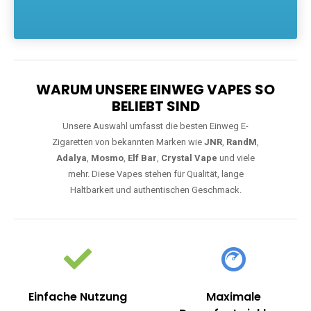
Die größte Auswahl an hochwertigen Einweg E-Zigaretten.
Einweg Vapes sind die ideale Lösung für Dampfer, die Wert auf
Komfort, starke Leistung und einfache Handhabung legen. Egal,
ob Sie eine Vape mit Nikotin suchen, eine große Auswahl an
Geschmacksrichtungen bevorzugen oder ein langlebiges
Modell mit 5000, 10000 oder 20000 Zügen wünschen – wir
haben die perfekte Auswahl. Alle Modelle bieten moderne
Technologie und ein einzigartiges Dampferlebnis.
WARUM UNSERE EINWEG VAPES SO
BELIEBT SIND
Unsere Auswahl umfasst die besten Einweg E-
Zigaretten von bekannten Marken wie
JNR
,
RandM
,
Adalya
,
Mosmo
,
Elf Bar
,
Crystal Vape
und viele
mehr. Diese Vapes stehen für Qualität, lange