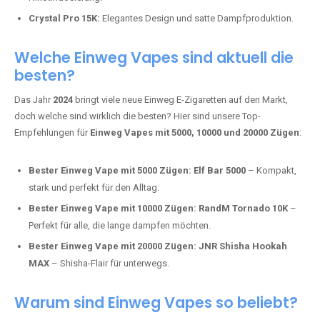
Mosmo Storm X Max:
Fortschrittliche Mesh-Technologie für
intensivere Aromen.
Adalya Einweg Vapes:
Perfekt für Fans von Premium-Shisha-
Tabak.
Fumot Tornado Music 30K:
Einweg Vape mit integriertem
Lautsprecher für ein einzigartiges Erlebnis.
Vozol Star 10K:
Hochwertige Verarbeitung, starke
Nikotindosierung.
Crystal Pro 15K:
Elegantes Design und satte Dampfproduktion.
Welche Einweg Vapes sind aktuell die
besten?
Das Jahr
2024
bringt viele neue Einweg E-Zigaretten auf den Markt,
doch welche sind wirklich die besten? Hier sind unsere Top-
Empfehlungen für
Einweg Vapes mit 5000, 10000 und 20000 Zügen
:
Bester Einweg Vape mit 5000 Zügen:
Elf Bar 5000
– Kompakt,