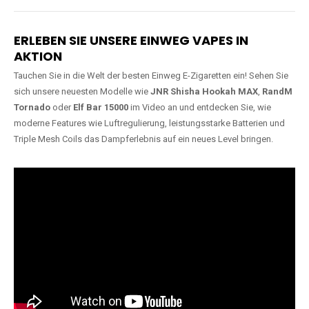
Lange Haltbarkeit
Hochwertige
Verarbeitung
Unsere Vapes sind in Varianten
mit
5000, 10000, 20000 oder
Unsere Modelle bestehen aus
sogar 40000 Zügen
erhältlich
robusten Materialien und
und bieten eine langanhaltende
garantieren ein sicheres,
Nutzung mit leistungsstarken
zuverlässiges und intensives
Akkus.
Dampferlebnis.
ERLEBEN SIE UNSERE EINWEG VAPES IN
AKTION
Tauchen Sie in die Welt der besten Einweg E-Zigaretten ein! Sehen Sie
sich unsere neuesten Modelle wie
JNR Shisha Hookah MAX
,
RandM
Tornado
oder
Elf Bar 15000
im Video an und entdecken Sie, wie
moderne Features wie Luftregulierung, leistungsstarke Batterien und
Triple Mesh Coils das Dampferlebnis auf ein neues Level bringen.