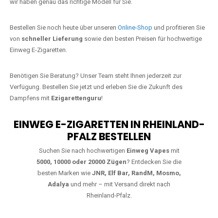
starke Alternative zu herkömmlichen Zigaretten.
Jetzt Ihre Lieblings-Vape in Büchelborn
bestellen
Warten Sie nicht länger!
Ezigarettenguru
ist zurück, und wir bringen
Ihnen die besten Einweg Vapes direkt nach Deutschland. Egal, ob Sie
eine JNR Shisha Hookah MAX oder eine Elf Bar 5000
bevorzugen,
wir haben genau das richtige Modell für Sie.
Bestellen Sie noch heute über unseren
Online-Shop
und profitieren Sie
von
schneller Lieferung
sowie den besten Preisen für hochwertige
Einweg E-Zigaretten.
Benötigen Sie Beratung? Unser Team steht Ihnen jederzeit zur
Verfügung. Bestellen Sie jetzt und erleben Sie die Zukunft des
Dampfens mit
Ezigarettenguru
!