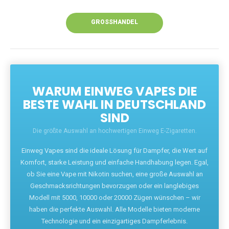
Unsere Vapes bieten intensiven Geschmack,
leistungsstarke Akkus und eine Vielzahl von
Aromen. Dank unseres schnellen Versands aus
Europa ist die Lieferung in Deutschland innerhalb
weniger Tage gewährleistet.
JETZT BESTELLEN
GROSSHANDEL
WARUM EINWEG VAPES DIE
BESTE WAHL IN DEUTSCHLAND
SIND