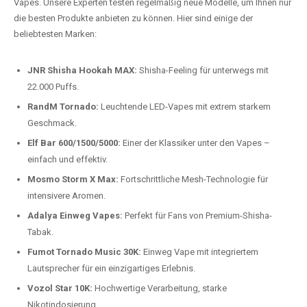
auspacken und genießen.
Preis-Leistungs-Verhältnis:
Wir bieten exklusive Rabatte auf die
beliebtesten Modelle.
Top-Marken für Einweg Vapes in
Deutschland
Wir bieten Ihnen eine handverlesene Auswahl der besten Einweg
Vapes. Unsere Experten testen regelmäßig neue Modelle, um Ihnen nur
die besten Produkte anbieten zu können. Hier sind einige der
beliebtesten Marken:
JNR Shisha Hookah MAX:
Shisha-Feeling für unterwegs mit
22.000 Puffs.
RandM Tornado:
Leuchtende LED-Vapes mit extrem starkem
Geschmack.
Elf Bar 600/1500/5000:
Einer der Klassiker unter den Vapes –
einfach und effektiv.