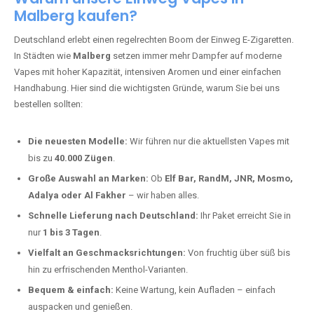
Malberg kaufen?
Deutschland erlebt einen regelrechten Boom der Einweg E-Zigaretten.
In Städten wie
Malberg
setzen immer mehr Dampfer auf moderne
Vapes mit hoher Kapazität, intensiven Aromen und einer einfachen
Handhabung. Hier sind die wichtigsten Gründe, warum Sie bei uns
bestellen sollten:
Die neuesten Modelle:
Wir führen nur die aktuellsten Vapes mit
bis zu
40.000 Zügen
.
Große Auswahl an Marken:
Ob
Elf Bar, RandM, JNR, Mosmo,
Adalya oder Al Fakher
– wir haben alles.
Schnelle Lieferung nach Deutschland:
Ihr Paket erreicht Sie in
nur
1 bis 3 Tagen
.
Vielfalt an Geschmacksrichtungen:
Von fruchtig über süß bis
hin zu erfrischenden Menthol-Varianten.
Bequem & einfach:
Keine Wartung, kein Aufladen – einfach
auspacken und genießen.