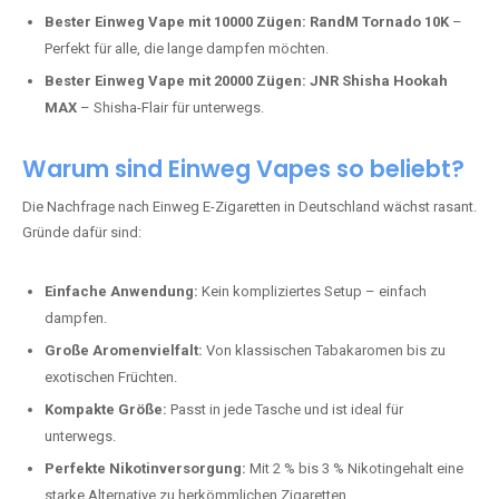
Bester Einweg Vape mit 10000 Zügen:
RandM Tornado 10K
–
Perfekt für alle, die lange dampfen möchten.
Bester Einweg Vape mit 20000 Zügen:
JNR Shisha Hookah
MAX
– Shisha-Flair für unterwegs.
Warum sind Einweg Vapes so beliebt?
Die Nachfrage nach Einweg E-Zigaretten in Deutschland wächst rasant.
Gründe dafür sind:
Einfache Anwendung:
Kein kompliziertes Setup – einfach
dampfen.
Große Aromenvielfalt:
Von klassischen Tabakaromen bis zu
exotischen Früchten.
Kompakte Größe:
Passt in jede Tasche und ist ideal für
unterwegs.
Perfekte Nikotinversorgung:
Mit 2 % bis 3 % Nikotingehalt eine
starke Alternative zu herkömmlichen Zigaretten.