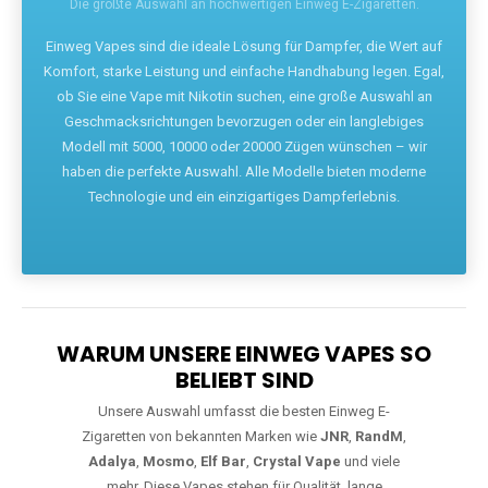
Die größte Auswahl an hochwertigen Einweg E-Zigaretten.
Einweg Vapes sind die ideale Lösung für Dampfer, die Wert auf
Komfort, starke Leistung und einfache Handhabung legen. Egal,
ob Sie eine Vape mit Nikotin suchen, eine große Auswahl an
Geschmacksrichtungen bevorzugen oder ein langlebiges
Modell mit 5000, 10000 oder 20000 Zügen wünschen – wir
haben die perfekte Auswahl. Alle Modelle bieten moderne
Technologie und ein einzigartiges Dampferlebnis.
WARUM UNSERE EINWEG VAPES SO
BELIEBT SIND
Unsere Auswahl umfasst die besten Einweg E-
Zigaretten von bekannten Marken wie
JNR
,
RandM
,
Adalya
,
Mosmo
,
Elf Bar
,
Crystal Vape
und viele
mehr. Diese Vapes stehen für Qualität, lange