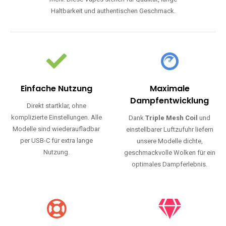
Einfache Nutzung
Maximale
Dampfentwicklung
Direkt startklar, ohne
komplizierte Einstellungen. Alle
Dank
Triple Mesh Coil
und
Modelle sind wiederaufladbar
einstellbarer Luftzufuhr liefern
per USB-C für extra lange
unsere Modelle dichte,
Nutzung.
geschmackvolle Wolken für ein
optimales Dampferlebnis.
Lange Haltbarkeit
Hochwertige
Verarbeitung
Unsere Vapes sind in Varianten
mit
5000, 10000, 20000 oder
Unsere Modelle bestehen aus