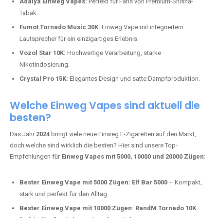
Vozol Star 10K:
Hochwertige Verarbeitung, starke
Nikotindosierung.
Crystal Pro 15K:
Elegantes Design und satte Dampfproduktion.
Welche Einweg Vapes sind aktuell die
besten?
Das Jahr
2024
bringt viele neue Einweg E-Zigaretten auf den Markt,
doch welche sind wirklich die besten? Hier sind unsere Top-
Empfehlungen für
Einweg Vapes mit 5000, 10000 und 20000 Zügen
:
Bester Einweg Vape mit 5000 Zügen:
Elf Bar 5000
– Kompakt,
stark und perfekt für den Alltag.
Bester Einweg Vape mit 10000 Zügen:
RandM Tornado 10K
–
Perfekt für alle, die lange dampfen möchten.
Bester Einweg Vape mit 20000 Zügen:
JNR Shisha Hookah
MAX
– Shisha-Flair für unterwegs.