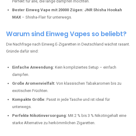
Warum sind Einweg Vapes so beliebt?
Die Nachfrage nach Einweg E-Zigaretten in Deutschland wächst rasant.
Gründe dafür sind:
Einfache Anwendung:
Kein kompliziertes Setup – einfach
dampfen.
Große Aromenvielfalt:
Von klassischen Tabakaromen bis zu
exotischen Früchten.
Kompakte Größe:
Passt in jede Tasche und ist ideal für
unterwegs.
Perfekte Nikotinversorgung:
Mit 2 % bis 3 % Nikotingehalt eine
starke Alternative zu herkömmlichen Zigaretten.
Jetzt Ihre Lieblings-Vape in Herzfeld
bestellen
Warten Sie nicht länger!
Ezigarettenguru
ist zurück, und wir bringen