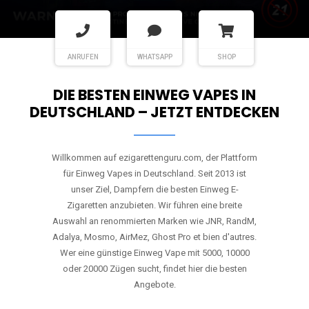
ANRUFEN
WHATSAPP
SHOP
DIE BESTEN EINWEG VAPES IN
DEUTSCHLAND – JETZT ENTDECKEN
Willkommen auf ezigarettenguru.com, der Plattform
für Einweg Vapes in Deutschland. Seit 2013 ist
unser Ziel, Dampfern die besten Einweg E-
Zigaretten anzubieten. Wir führen eine breite
Auswahl an renommierten Marken wie JNR, RandM,
Adalya, Mosmo, AirMez, Ghost Pro et bien d'autres.
Wer eine günstige Einweg Vape mit 5000, 10000
oder 20000 Zügen sucht, findet hier die besten
Angebote.
Unsere Vapes bieten intensiven Geschmack,
leistungsstarke Akkus und eine Vielzahl von
Aromen. Dank unseres schnellen Versands aus