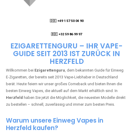
05
🇧🇪 +32 59 86 99 97
EZIGARETTENGURU – IHR VAPE-
GUIDE SEIT 2013 IST ZURÜCK IN
HERZFELD
Willkommen bei
Ezigarettenguru
, dem bekannten Guide für Einweg
E-Zigaretten, der bereits seit 2013 Vape-Liebhaber in Deutschland
berät. Heute feiern wir unser großes Comeback und bieten Ihnen die
besten Einweg Vapes, die aktuell auf dem Markt erhältlich sind. In
Herzfeld
haben Sie jetzt die Möglichkeit, die neuesten Modelle direkt
zu bestellen – schnell, zuverlässig und immer zum besten Preis.
Warum unsere Einweg Vapes in
Herzfeld kaufen?
Deutschland erlebt einen regelrechten Boom der Einweg E-Zigaretten.
In Städten wie
Herzfeld
setzen immer mehr Dampfer auf moderne
Vapes mit hoher Kapazität, intensiven Aromen und einer einfachen