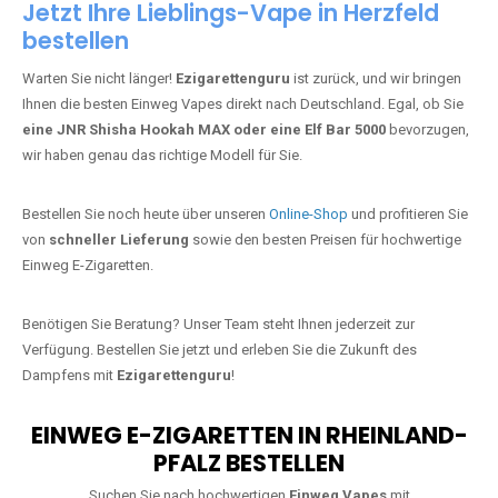
Ihnen die besten Einweg Vapes direkt nach Deutschland. Egal, ob Sie
eine JNR Shisha Hookah MAX oder eine Elf Bar 5000
bevorzugen,
wir haben genau das richtige Modell für Sie.
Bestellen Sie noch heute über unseren
Online-Shop
und profitieren Sie
von
schneller Lieferung
sowie den besten Preisen für hochwertige
Einweg E-Zigaretten.
Benötigen Sie Beratung? Unser Team steht Ihnen jederzeit zur
Verfügung. Bestellen Sie jetzt und erleben Sie die Zukunft des
Dampfens mit
Ezigarettenguru
!
EINWEG E-ZIGARETTEN IN RHEINLAND-
PFALZ BESTELLEN
Suchen Sie nach hochwertigen
Einweg Vapes
mit
5000, 10000 oder 20000 Zügen
? Entdecken Sie die
besten Marken wie
JNR, Elf Bar, RandM, Mosmo,
Adalya
und mehr – mit Versand direkt nach