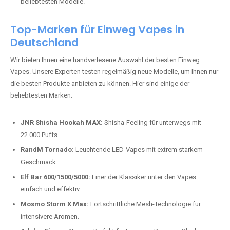
Deutschland
Wir bieten Ihnen eine handverlesene Auswahl der besten Einweg
Vapes. Unsere Experten testen regelmäßig neue Modelle, um Ihnen nur
die besten Produkte anbieten zu können. Hier sind einige der
beliebtesten Marken:
JNR Shisha Hookah MAX:
Shisha-Feeling für unterwegs mit
22.000 Puffs.
RandM Tornado:
Leuchtende LED-Vapes mit extrem starkem
Geschmack.
Elf Bar 600/1500/5000:
Einer der Klassiker unter den Vapes –
einfach und effektiv.
Mosmo Storm X Max:
Fortschrittliche Mesh-Technologie für
intensivere Aromen.
Adalya Einweg Vapes:
Perfekt für Fans von Premium-Shisha-
Tabak.
Fumot Tornado Music 30K:
Einweg Vape mit integriertem
Lautsprecher für ein einzigartiges Erlebnis.