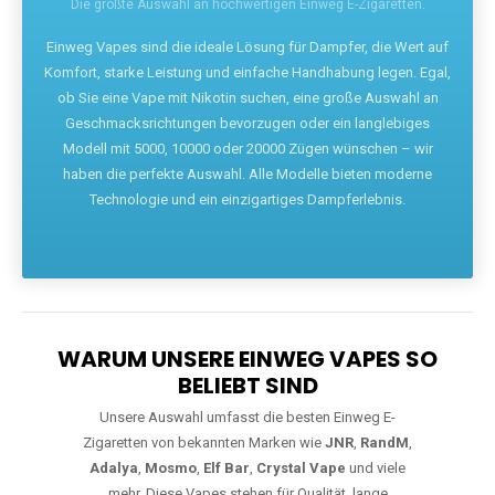
ob Sie eine Vape mit Nikotin suchen, eine große Auswahl an
Geschmacksrichtungen bevorzugen oder ein langlebiges
Modell mit 5000, 10000 oder 20000 Zügen wünschen – wir
haben die perfekte Auswahl. Alle Modelle bieten moderne
Technologie und ein einzigartiges Dampferlebnis.
WARUM UNSERE EINWEG VAPES SO
BELIEBT SIND
Unsere Auswahl umfasst die besten Einweg E-
Zigaretten von bekannten Marken wie
JNR
,
RandM
,
Adalya
,
Mosmo
,
Elf Bar
,
Crystal Vape
und viele
mehr. Diese Vapes stehen für Qualität, lange
Haltbarkeit und authentischen Geschmack.