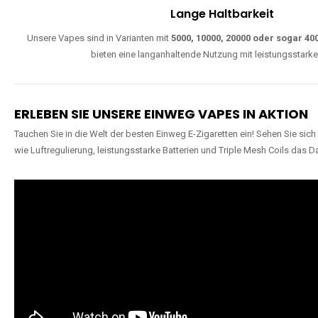
Lange Haltbarkeit
Unsere Vapes sind in Varianten mit
5000, 10000, 20000 oder sogar 4
bieten eine langanhaltende Nutzung mit leistungsstark
ERLEBEN SIE UNSERE EINWEG VAPES IN AKTION
Tauchen Sie in die Welt der besten Einweg E-Zigaretten ein! Sehen Sie si
wie Luftregulierung, leistungsstarke Batterien und Triple Mesh Coils das D