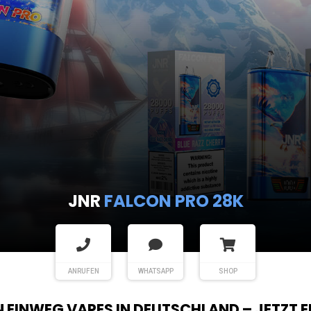
JNR
FALCON PRO 28K
ANRUFEN
WHATSAPP
SHOP
EN EINWEG VAPES IN DEUTSCHLAND – JETZT 