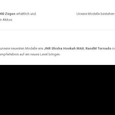
0000 Zügen
erhältlich und
Unsere Modelle bestehen a
en Akkus.
ch unsere neuesten Modelle wie
JNR Shisha Hookah MAX
,
RandM Tornado
o
ampferlebnis auf ein neues Level bringen.