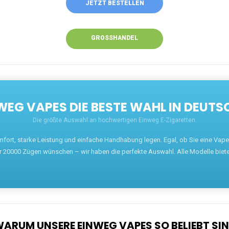
JETZT BESTELLEN
GROSSHANDEL
EG VAPES DIE BESTE WAHL IN DEUTS
Die größte Auswahl an hochwertigen Einweg E-Zigaretten.
mfort, starke Leistung und einfache Handhabung legen. Egal, ob Sie eine Va
r 20000 Zügen wünschen – wir haben die perfekte Auswahl. Alle Modelle biet
ARUM UNSERE EINWEG VAPES SO BELIEBT SI