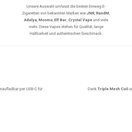
Unsere Auswahl umfasst die besten Einweg E-
Zigaretten von bekannten Marken wie
JNR
,
RandM
,
Adalya
,
Mosmo
,
Elf Bar
,
Crystal Vape
und viele
mehr. Diese Vapes stehen für Qualität, lange
Haltbarkeit und authentischen Geschmack.
deraufladbar per USB-C für
Dank
Triple Mesh Coil
un