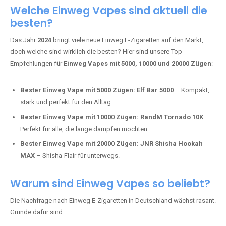
Adalya Einweg Vapes:
Perfekt für Fans von Premium-Shisha-
Tabak.
Fumot Tornado Music 30K:
Einweg Vape mit integriertem
Lautsprecher für ein einzigartiges Erlebnis.
Vozol Star 10K:
Hochwertige Verarbeitung, starke
Nikotindosierung.
Crystal Pro 15K:
Elegantes Design und satte Dampfproduktion.
Welche Einweg Vapes sind aktuell die
besten?
Das Jahr
2024
bringt viele neue Einweg E-Zigaretten auf den Markt,
doch welche sind wirklich die besten? Hier sind unsere Top-
Empfehlungen für
Einweg Vapes mit 5000, 10000 und 20000 Zügen
:
Bester Einweg Vape mit 5000 Zügen:
Elf Bar 5000
– Kompakt,
stark und perfekt für den Alltag.
Bester Einweg Vape mit 10000 Zügen:
RandM Tornado 10K
–