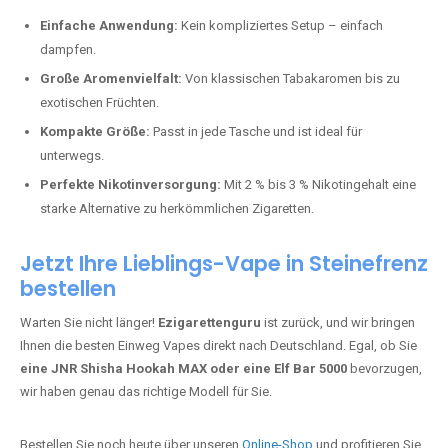
Perfekt für alle, die lange dampfen möchten.
Bester Einweg Vape mit 20000 Zügen:
JNR Shisha Hookah
MAX
– Shisha-Flair für unterwegs.
Warum sind Einweg Vapes so beliebt?
Die Nachfrage nach Einweg E-Zigaretten in Deutschland wächst rasant.
Gründe dafür sind:
Einfache Anwendung:
Kein kompliziertes Setup – einfach
dampfen.
Große Aromenvielfalt:
Von klassischen Tabakaromen bis zu
exotischen Früchten.
Kompakte Größe:
Passt in jede Tasche und ist ideal für
unterwegs.
Perfekte Nikotinversorgung:
Mit 2 % bis 3 % Nikotingehalt eine
starke Alternative zu herkömmlichen Zigaretten.