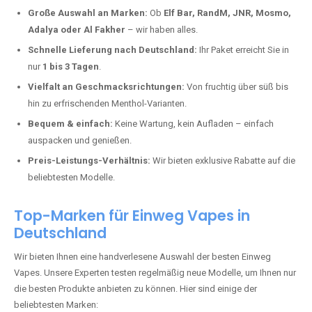
Deutschland erlebt einen regelrechten Boom der Einweg E-Zigaretten.
In Städten wie
Steinefrenz
setzen immer mehr Dampfer auf moderne
Vapes mit hoher Kapazität, intensiven Aromen und einer einfachen
Handhabung. Hier sind die wichtigsten Gründe, warum Sie bei uns
bestellen sollten:
Die neuesten Modelle:
Wir führen nur die aktuellsten Vapes mit
bis zu
40.000 Zügen
.
Große Auswahl an Marken:
Ob
Elf Bar, RandM, JNR, Mosmo,
Adalya oder Al Fakher
– wir haben alles.
Schnelle Lieferung nach Deutschland:
Ihr Paket erreicht Sie in
nur
1 bis 3 Tagen
.
Vielfalt an Geschmacksrichtungen:
Von fruchtig über süß bis
hin zu erfrischenden Menthol-Varianten.
Bequem & einfach:
Keine Wartung, kein Aufladen – einfach
auspacken und genießen.
Preis-Leistungs-Verhältnis:
Wir bieten exklusive Rabatte auf die