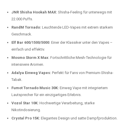
beliebtesten Modelle.
Top-Marken für Einweg Vapes in
Deutschland
Wir bieten Ihnen eine handverlesene Auswahl der besten Einweg
Vapes. Unsere Experten testen regelmäßig neue Modelle, um Ihnen nur
die besten Produkte anbieten zu können. Hier sind einige der
beliebtesten Marken:
JNR Shisha Hookah MAX:
Shisha-Feeling für unterwegs mit
22.000 Puffs.
RandM Tornado:
Leuchtende LED-Vapes mit extrem starkem
Geschmack.
Elf Bar 600/1500/5000:
Einer der Klassiker unter den Vapes –
einfach und effektiv.
Mosmo Storm X Max:
Fortschrittliche Mesh-Technologie für
intensivere Aromen.