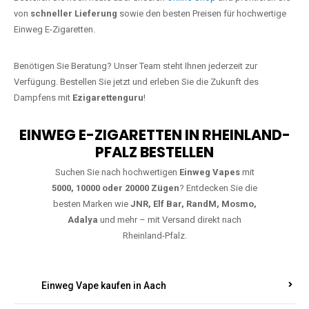
Jetzt Ihre Lieblings-Vape in Steinefrenz
bestellen
Warten Sie nicht länger!
Ezigarettenguru
ist zurück, und wir bringen
Ihnen die besten Einweg Vapes direkt nach Deutschland. Egal, ob Sie
eine JNR Shisha Hookah MAX oder eine Elf Bar 5000
bevorzugen,
wir haben genau das richtige Modell für Sie.
Bestellen Sie noch heute über unseren
Online-Shop
und profitieren Sie
von
schneller Lieferung
sowie den besten Preisen für hochwertige
Einweg E-Zigaretten.
Benötigen Sie Beratung? Unser Team steht Ihnen jederzeit zur
Verfügung. Bestellen Sie jetzt und erleben Sie die Zukunft des
Dampfens mit
Ezigarettenguru
!
EINWEG E-ZIGARETTEN IN RHEINLAND-
PFALZ BESTELLEN
Suchen Sie nach hochwertigen
Einweg Vapes
mit