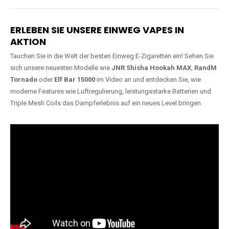
Lange Haltbarkeit
Hochwertige
Verarbeitung
Unsere Vapes sind in Varianten
mit
5000, 10000, 20000 oder
Unsere Modelle bestehen aus
sogar 40000 Zügen
erhältlich
robusten Materialien und
und bieten eine langanhaltende
garantieren ein sicheres,
Nutzung mit leistungsstarken
zuverlässiges und intensives
Akkus.
Dampferlebnis.
ERLEBEN SIE UNSERE EINWEG VAPES IN
AKTION
Tauchen Sie in die Welt der besten Einweg E-Zigaretten ein! Sehen Sie
sich unsere neuesten Modelle wie
JNR Shisha Hookah MAX
,
RandM
Tornado
oder
Elf Bar 15000
im Video an und entdecken Sie, wie
moderne Features wie Luftregulierung, leistungsstarke Batterien und
Triple Mesh Coils das Dampferlebnis auf ein neues Level bringen.