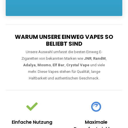
Die größte Auswahl an hochwertigen Einweg E-Zigaretten.
Einweg Vapes sind die ideale Lösung für Dampfer, die Wert auf
Komfort, starke Leistung und einfache Handhabung legen. Egal,
ob Sie eine Vape mit Nikotin suchen, eine große Auswahl an
Geschmacksrichtungen bevorzugen oder ein langlebiges
Modell mit 5000, 10000 oder 20000 Zügen wünschen – wir
haben die perfekte Auswahl. Alle Modelle bieten moderne
Technologie und ein einzigartiges Dampferlebnis.
WARUM UNSERE EINWEG VAPES SO
BELIEBT SIND
Unsere Auswahl umfasst die besten Einweg E-
Zigaretten von bekannten Marken wie
JNR
,
RandM
,
Adalya
,
Mosmo
,
Elf Bar
,
Crystal Vape
und viele
mehr. Diese Vapes stehen für Qualität, lange