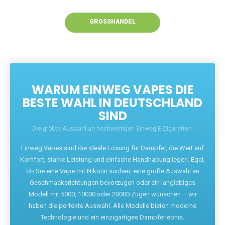
Unsere Vapes bieten intensiven Geschmack,
leistungsstarke Akkus und eine Vielzahl von
Aromen. Dank unseres schnellen Versands aus
Europa ist die Lieferung in Deutschland innerhalb
weniger Tage gewährleistet.
JETZT BESTELLEN
GROSSHANDEL
WARUM EINWEG VAPES DIE
BESTE WAHL IN DEUTSCHLAND
SIND