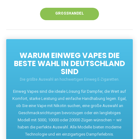
Unsere Vapes bieten intensiven Geschmack,
leistungsstarke Akkus und eine Vielzahl von
Aromen. Dank unseres schnellen Versands aus
Europa ist die Lieferung in Deutschland innerhalb
weniger Tage gewährleistet.
JETZT BESTELLEN
GROSSHANDEL
WARUM EINWEG VAPES DIE
BESTE WAHL IN DEUTSCHLAND
SIND