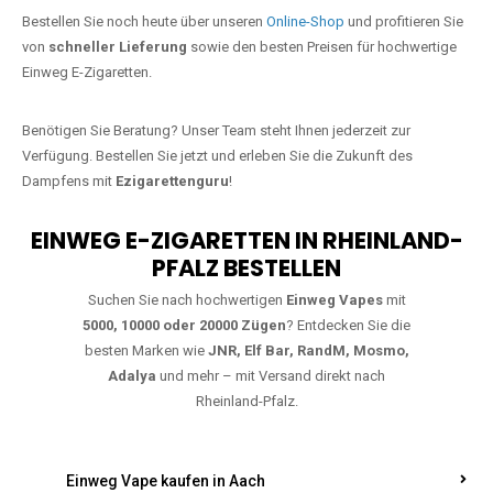
Jetzt Ihre Lieblings-Vape in
Mannweiler-Cölln bestellen
Warten Sie nicht länger!
Ezigarettenguru
ist zurück, und wir bringen
Ihnen die besten Einweg Vapes direkt nach Deutschland. Egal, ob Sie
eine JNR Shisha Hookah MAX oder eine Elf Bar 5000
bevorzugen,
wir haben genau das richtige Modell für Sie.
Bestellen Sie noch heute über unseren
Online-Shop
und profitieren Sie
von
schneller Lieferung
sowie den besten Preisen für hochwertige
Einweg E-Zigaretten.
Benötigen Sie Beratung? Unser Team steht Ihnen jederzeit zur
Verfügung. Bestellen Sie jetzt und erleben Sie die Zukunft des
Dampfens mit
Ezigarettenguru
!
EINWEG E-ZIGARETTEN IN RHEINLAND-
PFALZ BESTELLEN