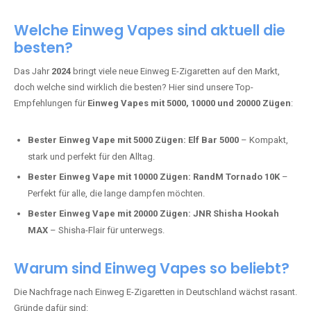
Adalya Einweg Vapes:
Perfekt für Fans von Premium-Shisha-
Tabak.
Fumot Tornado Music 30K:
Einweg Vape mit integriertem
Lautsprecher für ein einzigartiges Erlebnis.
Vozol Star 10K:
Hochwertige Verarbeitung, starke
Nikotindosierung.
Crystal Pro 15K:
Elegantes Design und satte Dampfproduktion.
Welche Einweg Vapes sind aktuell die
besten?
Das Jahr
2024
bringt viele neue Einweg E-Zigaretten auf den Markt,
doch welche sind wirklich die besten? Hier sind unsere Top-
Empfehlungen für
Einweg Vapes mit 5000, 10000 und 20000 Zügen
:
Bester Einweg Vape mit 5000 Zügen:
Elf Bar 5000
– Kompakt,
stark und perfekt für den Alltag.