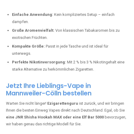
Bester Einweg Vape mit 10000 Zügen:
RandM Tornado 10K
–
Perfekt für alle, die lange dampfen möchten.
Bester Einweg Vape mit 20000 Zügen:
JNR Shisha Hookah
MAX
– Shisha-Flair für unterwegs.
Warum sind Einweg Vapes so beliebt?
Die Nachfrage nach Einweg E-Zigaretten in Deutschland wächst rasant.
Gründe dafür sind:
Einfache Anwendung:
Kein kompliziertes Setup – einfach
dampfen.
Große Aromenvielfalt:
Von klassischen Tabakaromen bis zu
exotischen Früchten.
Kompakte Größe:
Passt in jede Tasche und ist ideal für
unterwegs.
Perfekte Nikotinversorgung:
Mit 2 % bis 3 % Nikotingehalt eine
starke Alternative zu herkömmlichen Zigaretten.