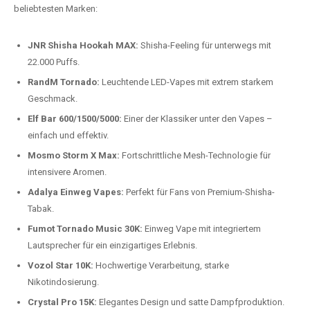
Preis-Leistungs-Verhältnis:
Wir bieten exklusive Rabatte auf die
beliebtesten Modelle.
Top-Marken für Einweg Vapes in
Deutschland
Wir bieten Ihnen eine handverlesene Auswahl der besten Einweg
Vapes. Unsere Experten testen regelmäßig neue Modelle, um Ihnen nur
die besten Produkte anbieten zu können. Hier sind einige der
beliebtesten Marken:
JNR Shisha Hookah MAX:
Shisha-Feeling für unterwegs mit
22.000 Puffs.
RandM Tornado:
Leuchtende LED-Vapes mit extrem starkem
Geschmack.
Elf Bar 600/1500/5000:
Einer der Klassiker unter den Vapes –
einfach und effektiv.
Mosmo Storm X Max:
Fortschrittliche Mesh-Technologie für
intensivere Aromen.