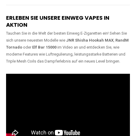
Lange Haltbarkeit
Hochwertige
Verarbeitung
Unsere Vapes sind in Varianten
mit
5000, 10000, 20000 oder
Unsere Modelle bestehen aus
sogar 40000 Zügen
erhältlich
robusten Materialien und
und bieten eine langanhaltende
garantieren ein sicheres,
Nutzung mit leistungsstarken
zuverlässiges und intensives
Akkus.
Dampferlebnis.
ERLEBEN SIE UNSERE EINWEG VAPES IN
AKTION
Tauchen Sie in die Welt der besten Einweg E-Zigaretten ein! Sehen Sie
sich unsere neuesten Modelle wie
JNR Shisha Hookah MAX
,
RandM
Tornado
oder
Elf Bar 15000
im Video an und entdecken Sie, wie
moderne Features wie Luftregulierung, leistungsstarke Batterien und
Triple Mesh Coils das Dampferlebnis auf ein neues Level bringen.