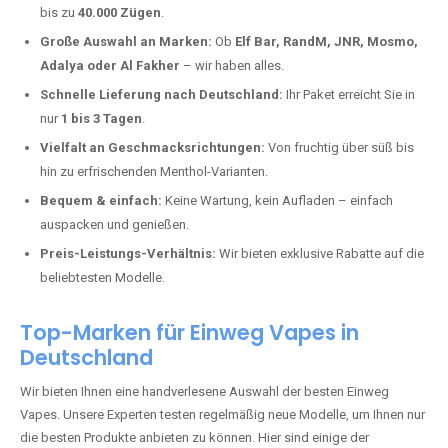
Mannweiler-Cölln kaufen?
Deutschland erlebt einen regelrechten Boom der Einweg E-Zigaretten.
In Städten wie
Mannweiler-Cölln
setzen immer mehr Dampfer auf
moderne Vapes mit hoher Kapazität, intensiven Aromen und einer
einfachen Handhabung. Hier sind die wichtigsten Gründe, warum Sie
bei uns bestellen sollten:
Die neuesten Modelle:
Wir führen nur die aktuellsten Vapes mit
bis zu
40.000 Zügen
.
Große Auswahl an Marken:
Ob
Elf Bar, RandM, JNR, Mosmo,
Adalya oder Al Fakher
– wir haben alles.
Schnelle Lieferung nach Deutschland:
Ihr Paket erreicht Sie in
nur
1 bis 3 Tagen
.
Vielfalt an Geschmacksrichtungen:
Von fruchtig über süß bis
hin zu erfrischenden Menthol-Varianten.
Bequem & einfach:
Keine Wartung, kein Aufladen – einfach
auspacken und genießen.