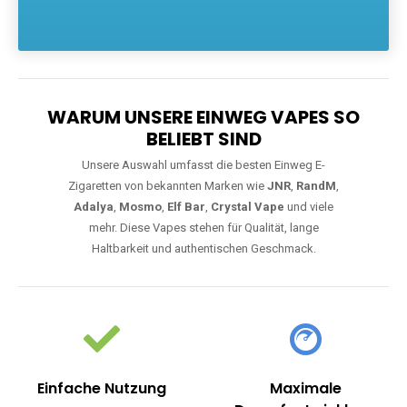
Die größte Auswahl an hochwertigen Einweg E-Zigaretten.
Einweg Vapes sind die ideale Lösung für Dampfer, die Wert auf
Komfort, starke Leistung und einfache Handhabung legen. Egal,
ob Sie eine Vape mit Nikotin suchen, eine große Auswahl an
Geschmacksrichtungen bevorzugen oder ein langlebiges
Modell mit 5000, 10000 oder 20000 Zügen wünschen – wir
haben die perfekte Auswahl. Alle Modelle bieten moderne
Technologie und ein einzigartiges Dampferlebnis.
WARUM UNSERE EINWEG VAPES SO
BELIEBT SIND
Unsere Auswahl umfasst die besten Einweg E-
Zigaretten von bekannten Marken wie
JNR
,
RandM
,
Adalya
,
Mosmo
,
Elf Bar
,
Crystal Vape
und viele
mehr. Diese Vapes stehen für Qualität, lange