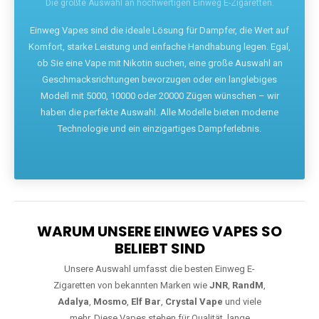
Die größte Auswahl an hochwertigen Einweg E-Zigaretten.
Einweg Vapes sind die ideale Lösung für Dampfer, die Wert auf
Komfort, starke Leistung und einfache Handhabung legen. Egal,
ob Sie eine Vape mit Nikotin suchen, eine große Auswahl an
Geschmacksrichtungen bevorzugen oder ein langlebiges
Modell mit 5000, 10000 oder 20000 Zügen wünschen – wir
haben die perfekte Auswahl. Alle Modelle bieten moderne
Technologie und ein einzigartiges Dampferlebnis.
WARUM UNSERE EINWEG VAPES SO
BELIEBT SIND
Unsere Auswahl umfasst die besten Einweg E-
Zigaretten von bekannten Marken wie
JNR
,
RandM
,
Adalya
,
Mosmo
,
Elf Bar
,
Crystal Vape
und viele
mehr. Diese Vapes stehen für Qualität, lange