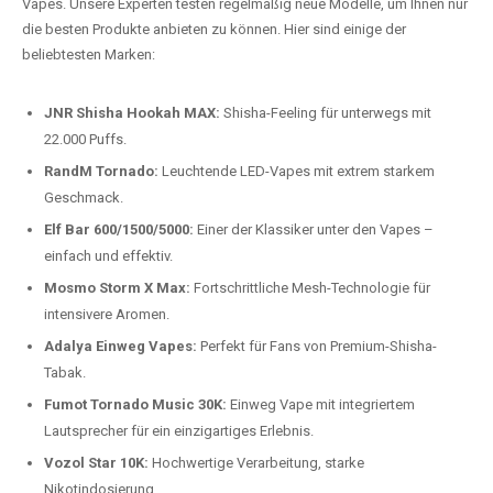
auspacken und genießen.
Preis-Leistungs-Verhältnis:
Wir bieten exklusive Rabatte auf die
beliebtesten Modelle.
Top-Marken für Einweg Vapes in
Deutschland
Wir bieten Ihnen eine handverlesene Auswahl der besten Einweg
Vapes. Unsere Experten testen regelmäßig neue Modelle, um Ihnen nur
die besten Produkte anbieten zu können. Hier sind einige der
beliebtesten Marken:
JNR Shisha Hookah MAX:
Shisha-Feeling für unterwegs mit
22.000 Puffs.
RandM Tornado:
Leuchtende LED-Vapes mit extrem starkem
Geschmack.
Elf Bar 600/1500/5000:
Einer der Klassiker unter den Vapes –
einfach und effektiv.