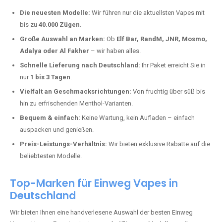
Warum unsere Einweg Vapes in Hunzel
kaufen?
Deutschland erlebt einen regelrechten Boom der Einweg E-Zigaretten.
In Städten wie
Hunzel
setzen immer mehr Dampfer auf moderne
Vapes mit hoher Kapazität, intensiven Aromen und einer einfachen
Handhabung. Hier sind die wichtigsten Gründe, warum Sie bei uns
bestellen sollten:
Die neuesten Modelle:
Wir führen nur die aktuellsten Vapes mit
bis zu
40.000 Zügen
.
Große Auswahl an Marken:
Ob
Elf Bar, RandM, JNR, Mosmo,
Adalya oder Al Fakher
– wir haben alles.
Schnelle Lieferung nach Deutschland:
Ihr Paket erreicht Sie in
nur
1 bis 3 Tagen
.
Vielfalt an Geschmacksrichtungen:
Von fruchtig über süß bis
hin zu erfrischenden Menthol-Varianten.
Bequem & einfach:
Keine Wartung, kein Aufladen – einfach