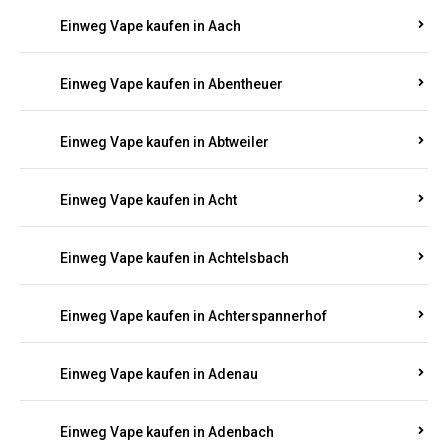
EINWEG E-ZIGARETTEN IN RHEINLAND-
PFALZ BESTELLEN
Suchen Sie nach hochwertigen
Einweg Vapes
mit
5000, 10000 oder 20000 Zügen
? Entdecken Sie die
besten Marken wie
JNR, Elf Bar, RandM, Mosmo,
Adalya
und mehr – mit Versand direkt nach
Rheinland-Pfalz.
Einweg Vape kaufen in Aach
Einweg Vape kaufen in Abentheuer
Einweg Vape kaufen in Abtweiler
Einweg Vape kaufen in Acht