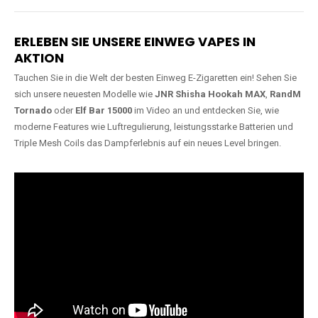
Lange Haltbarkeit
Hochwertige
Verarbeitung
Unsere Vapes sind in Varianten
mit
5000, 10000, 20000 oder
Unsere Modelle bestehen aus
sogar 40000 Zügen
erhältlich
robusten Materialien und
und bieten eine langanhaltende
garantieren ein sicheres,
Nutzung mit leistungsstarken
zuverlässiges und intensives
Akkus.
Dampferlebnis.
ERLEBEN SIE UNSERE EINWEG VAPES IN
AKTION
Tauchen Sie in die Welt der besten Einweg E-Zigaretten ein! Sehen Sie
sich unsere neuesten Modelle wie
JNR Shisha Hookah MAX
,
RandM
Tornado
oder
Elf Bar 15000
im Video an und entdecken Sie, wie
moderne Features wie Luftregulierung, leistungsstarke Batterien und
Triple Mesh Coils das Dampferlebnis auf ein neues Level bringen.