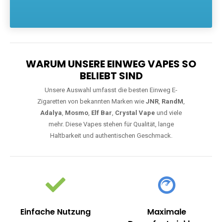
Die größte Auswahl an hochwertigen Einweg E-Zigaretten.
Einweg Vapes sind die ideale Lösung für Dampfer, die Wert auf
Komfort, starke Leistung und einfache Handhabung legen. Egal,
ob Sie eine Vape mit Nikotin suchen, eine große Auswahl an
Geschmacksrichtungen bevorzugen oder ein langlebiges
Modell mit 5000, 10000 oder 20000 Zügen wünschen – wir
haben die perfekte Auswahl. Alle Modelle bieten moderne
Technologie und ein einzigartiges Dampferlebnis.
WARUM UNSERE EINWEG VAPES SO
BELIEBT SIND
Unsere Auswahl umfasst die besten Einweg E-
Zigaretten von bekannten Marken wie
JNR
,
RandM
,
Adalya
,
Mosmo
,
Elf Bar
,
Crystal Vape
und viele
mehr. Diese Vapes stehen für Qualität, lange