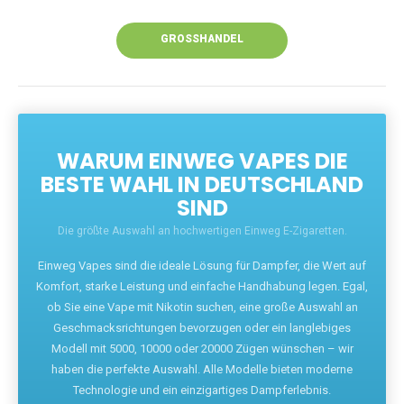
Unsere Vapes bieten intensiven Geschmack,
leistungsstarke Akkus und eine Vielzahl von
Aromen. Dank unseres schnellen Versands aus
Europa ist die Lieferung in Deutschland innerhalb
weniger Tage gewährleistet.
JETZT BESTELLEN
GROSSHANDEL
WARUM EINWEG VAPES DIE
BESTE WAHL IN DEUTSCHLAND
SIND