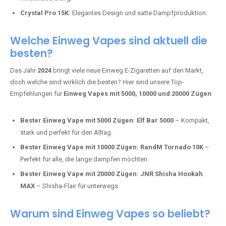
Mosmo Storm X Max:
Fortschrittliche Mesh-Technologie für
intensivere Aromen.
Adalya Einweg Vapes:
Perfekt für Fans von Premium-Shisha-
Tabak.
Fumot Tornado Music 30K:
Einweg Vape mit integriertem
Lautsprecher für ein einzigartiges Erlebnis.
Vozol Star 10K:
Hochwertige Verarbeitung, starke
Nikotindosierung.
Crystal Pro 15K:
Elegantes Design und satte Dampfproduktion.
Welche Einweg Vapes sind aktuell die
besten?
Das Jahr
2024
bringt viele neue Einweg E-Zigaretten auf den Markt,
doch welche sind wirklich die besten? Hier sind unsere Top-
Empfehlungen für
Einweg Vapes mit 5000, 10000 und 20000 Zügen
:
Bester Einweg Vape mit 5000 Zügen:
Elf Bar 5000
– Kompakt,