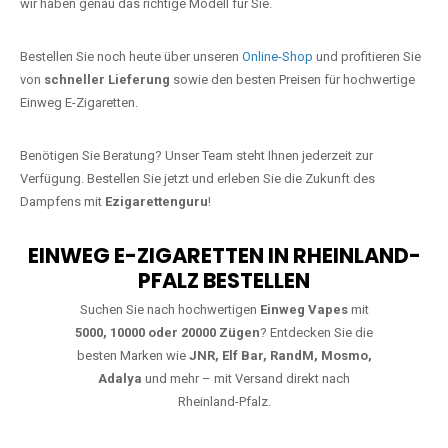
starke Alternative zu herkömmlichen Zigaretten.
Jetzt Ihre Lieblings-Vape in Hunzel
bestellen
Warten Sie nicht länger!
Ezigarettenguru
ist zurück, und wir bringen
Ihnen die besten Einweg Vapes direkt nach Deutschland. Egal, ob Sie
eine JNR Shisha Hookah MAX oder eine Elf Bar 5000
bevorzugen,
wir haben genau das richtige Modell für Sie.
Bestellen Sie noch heute über unseren
Online-Shop
und profitieren Sie
von
schneller Lieferung
sowie den besten Preisen für hochwertige
Einweg E-Zigaretten.
Benötigen Sie Beratung? Unser Team steht Ihnen jederzeit zur
Verfügung. Bestellen Sie jetzt und erleben Sie die Zukunft des
Dampfens mit
Ezigarettenguru
!