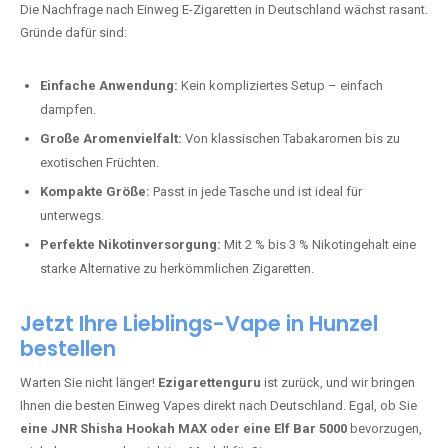
stark und perfekt für den Alltag.
Bester Einweg Vape mit 10000 Zügen:
RandM Tornado 10K
–
Perfekt für alle, die lange dampfen möchten.
Bester Einweg Vape mit 20000 Zügen:
JNR Shisha Hookah
MAX
– Shisha-Flair für unterwegs.
Warum sind Einweg Vapes so beliebt?
Die Nachfrage nach Einweg E-Zigaretten in Deutschland wächst rasant.
Gründe dafür sind:
Einfache Anwendung:
Kein kompliziertes Setup – einfach
dampfen.
Große Aromenvielfalt:
Von klassischen Tabakaromen bis zu
exotischen Früchten.
Kompakte Größe:
Passt in jede Tasche und ist ideal für
unterwegs.
Perfekte Nikotinversorgung:
Mit 2 % bis 3 % Nikotingehalt eine