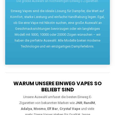
Die größte Auswahl an hochwertigen Einweg E-Zigaretten.
Einweg Vapes sind die ideale Lösung für Dampfer, die Wert auf
Komfort, starke Leistung und einfache Handhabung legen. Egal,
ob Sie eine Vape mit Nikotin suchen, eine große Auswahl an
Geschmacksrichtungen bevorzugen oder ein langlebiges
Modell mit 5000, 10000 oder 20000 Zügen wünschen – wir
haben die perfekte Auswahl. Alle Modelle bieten moderne
Technologie und ein einzigartiges Dampferlebnis.
WARUM UNSERE EINWEG VAPES SO
BELIEBT SIND
Unsere Auswahl umfasst die besten Einweg E-
Zigaretten von bekannten Marken wie
JNR
,
RandM
,
Adalya
,
Mosmo
,
Elf Bar
,
Crystal Vape
und viele
mehr. Diese Vapes stehen für Qualität, lange