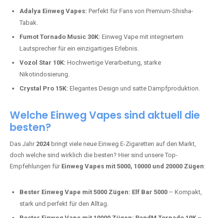
Adalya Einweg Vapes:
Perfekt für Fans von Premium-Shisha-
Tabak.
Fumot Tornado Music 30K:
Einweg Vape mit integriertem
Lautsprecher für ein einzigartiges Erlebnis.
Vozol Star 10K:
Hochwertige Verarbeitung, starke
Nikotindosierung.
Crystal Pro 15K:
Elegantes Design und satte Dampfproduktion.
Welche Einweg Vapes sind aktuell die
besten?
Das Jahr
2024
bringt viele neue Einweg E-Zigaretten auf den Markt,
doch welche sind wirklich die besten? Hier sind unsere Top-
Empfehlungen für
Einweg Vapes mit 5000, 10000 und 20000 Zügen
:
Bester Einweg Vape mit 5000 Zügen:
Elf Bar 5000
– Kompakt,
stark und perfekt für den Alltag.
Bester Einweg Vape mit 10000 Zügen:
RandM Tornado 10K
–