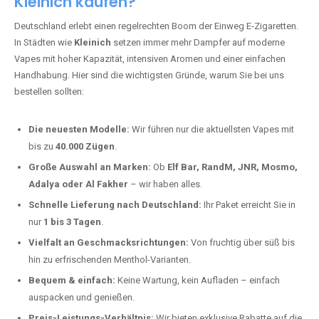
Kleinich kaufen?
Deutschland erlebt einen regelrechten Boom der Einweg E-Zigaretten.
In Städten wie
Kleinich
setzen immer mehr Dampfer auf moderne
Vapes mit hoher Kapazität, intensiven Aromen und einer einfachen
Handhabung. Hier sind die wichtigsten Gründe, warum Sie bei uns
bestellen sollten:
Die neuesten Modelle:
Wir führen nur die aktuellsten Vapes mit
bis zu
40.000 Zügen
.
Große Auswahl an Marken:
Ob
Elf Bar, RandM, JNR, Mosmo,
Adalya oder Al Fakher
– wir haben alles.
Schnelle Lieferung nach Deutschland:
Ihr Paket erreicht Sie in
nur
1 bis 3 Tagen
.
Vielfalt an Geschmacksrichtungen:
Von fruchtig über süß bis
hin zu erfrischenden Menthol-Varianten.
Bequem & einfach:
Keine Wartung, kein Aufladen – einfach
auspacken und genießen.
Preis-Leistungs-Verhältnis:
Wir bieten exklusive Rabatte auf die