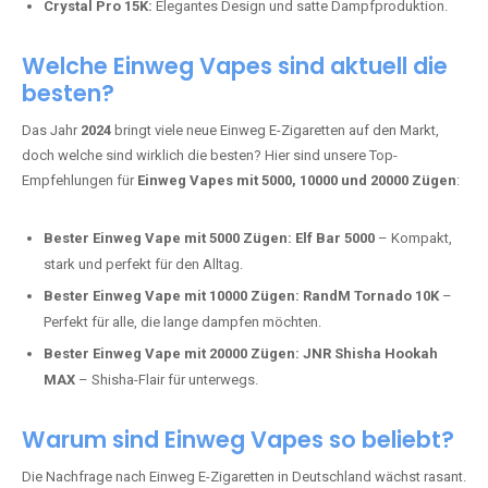
intensivere Aromen.
Adalya Einweg Vapes:
Perfekt für Fans von Premium-Shisha-
Tabak.
Fumot Tornado Music 30K:
Einweg Vape mit integriertem
Lautsprecher für ein einzigartiges Erlebnis.
Vozol Star 10K:
Hochwertige Verarbeitung, starke
Nikotindosierung.
Crystal Pro 15K:
Elegantes Design und satte Dampfproduktion.
Welche Einweg Vapes sind aktuell die
besten?
Das Jahr
2024
bringt viele neue Einweg E-Zigaretten auf den Markt,
doch welche sind wirklich die besten? Hier sind unsere Top-
Empfehlungen für
Einweg Vapes mit 5000, 10000 und 20000 Zügen
:
Bester Einweg Vape mit 5000 Zügen:
Elf Bar 5000
– Kompakt,
stark und perfekt für den Alltag.