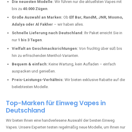
Ettringen kaufen?
Deutschland erlebt einen regelrechten Boom der Einweg E-Zigaretten.
In Städten wie
Ettringen
setzen immer mehr Dampfer auf moderne
Vapes mit hoher Kapazität, intensiven Aromen und einer einfachen
Handhabung. Hier sind die wichtigsten Gründe, warum Sie bei uns
bestellen sollten:
Die neuesten Modelle:
Wir führen nur die aktuellsten Vapes mit
bis zu
40.000 Zügen
.
Große Auswahl an Marken:
Ob
Elf Bar, RandM, JNR, Mosmo,
Adalya oder Al Fakher
– wir haben alles.
Schnelle Lieferung nach Deutschland:
Ihr Paket erreicht Sie in
nur
1 bis 3 Tagen
.
Vielfalt an Geschmacksrichtungen:
Von fruchtig über süß bis
hin zu erfrischenden Menthol-Varianten.
Bequem & einfach:
Keine Wartung, kein Aufladen – einfach
auspacken und genießen.