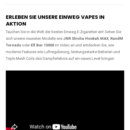
Lange Haltbarkeit
Hochwertige
Verarbeitung
Unsere Vapes sind in Varianten
mit
5000, 10000, 20000 oder
Unsere Modelle bestehen aus
sogar 40000 Zügen
erhältlich
robusten Materialien und
und bieten eine langanhaltende
garantieren ein sicheres,
Nutzung mit leistungsstarken
zuverlässiges und intensives
Akkus.
Dampferlebnis.
ERLEBEN SIE UNSERE EINWEG VAPES IN
AKTION
Tauchen Sie in die Welt der besten Einweg E-Zigaretten ein! Sehen Sie
sich unsere neuesten Modelle wie
JNR Shisha Hookah MAX
,
RandM
Tornado
oder
Elf Bar 15000
im Video an und entdecken Sie, wie
moderne Features wie Luftregulierung, leistungsstarke Batterien und
Triple Mesh Coils das Dampferlebnis auf ein neues Level bringen.