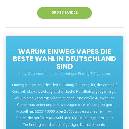
Unsere Vapes bieten intensiven Geschmack,
leistungsstarke Akkus und eine Vielzahl von
Aromen. Dank unseres schnellen Versands aus
Europa ist die Lieferung in Deutschland innerhalb
weniger Tage gewährleistet.
JETZT BESTELLEN
GROSSHANDEL
WARUM EINWEG VAPES DIE
BESTE WAHL IN DEUTSCHLAND
SIND