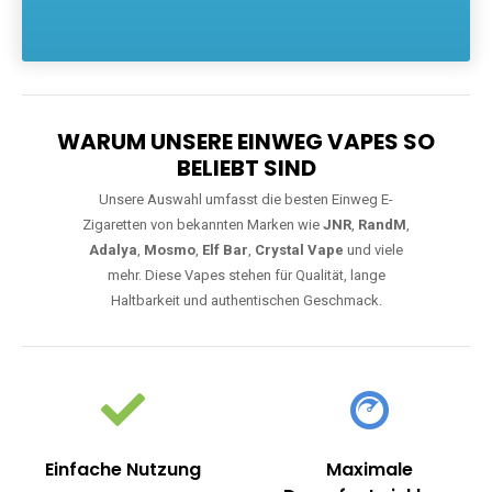
Die größte Auswahl an hochwertigen Einweg E-Zigaretten.
Einweg Vapes sind die ideale Lösung für Dampfer, die Wert auf
Komfort, starke Leistung und einfache Handhabung legen. Egal,
ob Sie eine Vape mit Nikotin suchen, eine große Auswahl an
Geschmacksrichtungen bevorzugen oder ein langlebiges
Modell mit 5000, 10000 oder 20000 Zügen wünschen – wir
haben die perfekte Auswahl. Alle Modelle bieten moderne
Technologie und ein einzigartiges Dampferlebnis.
WARUM UNSERE EINWEG VAPES SO
BELIEBT SIND
Unsere Auswahl umfasst die besten Einweg E-
Zigaretten von bekannten Marken wie
JNR
,
RandM
,
Adalya
,
Mosmo
,
Elf Bar
,
Crystal Vape
und viele
mehr. Diese Vapes stehen für Qualität, lange