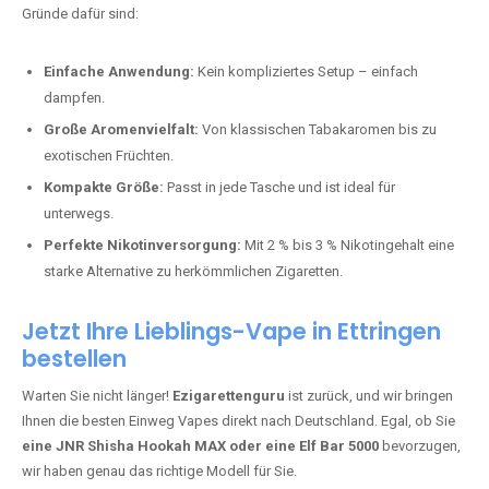
Bester Einweg Vape mit 10000 Zügen:
RandM Tornado 10K
–
Perfekt für alle, die lange dampfen möchten.
Bester Einweg Vape mit 20000 Zügen:
JNR Shisha Hookah
MAX
– Shisha-Flair für unterwegs.
Warum sind Einweg Vapes so beliebt?
Die Nachfrage nach Einweg E-Zigaretten in Deutschland wächst rasant.
Gründe dafür sind:
Einfache Anwendung:
Kein kompliziertes Setup – einfach
dampfen.
Große Aromenvielfalt:
Von klassischen Tabakaromen bis zu
exotischen Früchten.
Kompakte Größe:
Passt in jede Tasche und ist ideal für
unterwegs.
Perfekte Nikotinversorgung:
Mit 2 % bis 3 % Nikotingehalt eine
starke Alternative zu herkömmlichen Zigaretten.