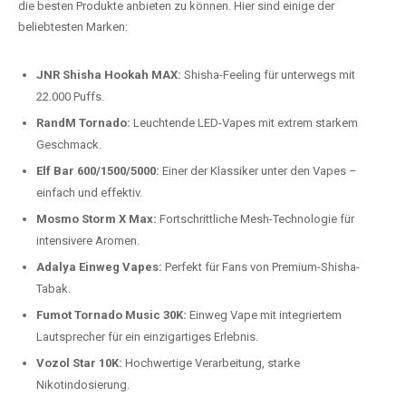
Preis-Leistungs-Verhältnis:
Wir bieten exklusive Rabatte auf die
beliebtesten Modelle.
Top-Marken für Einweg Vapes in
Deutschland
Wir bieten Ihnen eine handverlesene Auswahl der besten Einweg
Vapes. Unsere Experten testen regelmäßig neue Modelle, um Ihnen nur
die besten Produkte anbieten zu können. Hier sind einige der
beliebtesten Marken:
JNR Shisha Hookah MAX:
Shisha-Feeling für unterwegs mit
22.000 Puffs.
RandM Tornado:
Leuchtende LED-Vapes mit extrem starkem
Geschmack.
Elf Bar 600/1500/5000:
Einer der Klassiker unter den Vapes –
einfach und effektiv.
Mosmo Storm X Max:
Fortschrittliche Mesh-Technologie für