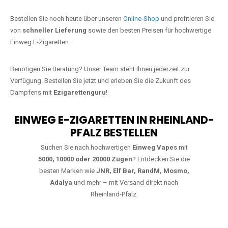
Jetzt Ihre Lieblings-Vape in Ettringen
bestellen
Warten Sie nicht länger!
Ezigarettenguru
ist zurück, und wir bringen
Ihnen die besten Einweg Vapes direkt nach Deutschland. Egal, ob Sie
eine JNR Shisha Hookah MAX oder eine Elf Bar 5000
bevorzugen,
wir haben genau das richtige Modell für Sie.
Bestellen Sie noch heute über unseren
Online-Shop
und profitieren Sie
von
schneller Lieferung
sowie den besten Preisen für hochwertige
Einweg E-Zigaretten.
Benötigen Sie Beratung? Unser Team steht Ihnen jederzeit zur
Verfügung. Bestellen Sie jetzt und erleben Sie die Zukunft des
Dampfens mit
Ezigarettenguru
!
EINWEG E-ZIGARETTEN IN RHEINLAND-