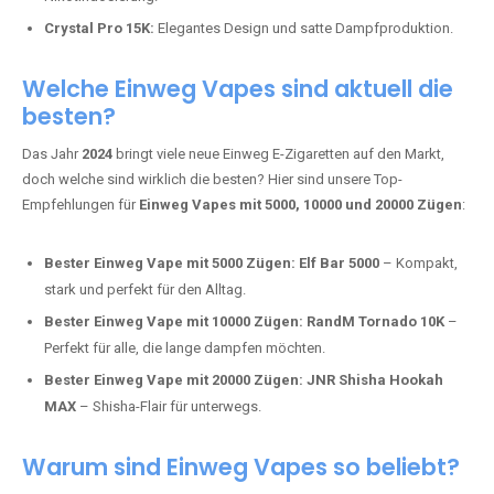
Mosmo Storm X Max:
Fortschrittliche Mesh-Technologie für
intensivere Aromen.
Adalya Einweg Vapes:
Perfekt für Fans von Premium-Shisha-
Tabak.
Fumot Tornado Music 30K:
Einweg Vape mit integriertem
Lautsprecher für ein einzigartiges Erlebnis.
Vozol Star 10K:
Hochwertige Verarbeitung, starke
Nikotindosierung.
Crystal Pro 15K:
Elegantes Design und satte Dampfproduktion.
Welche Einweg Vapes sind aktuell die
besten?
Das Jahr
2024
bringt viele neue Einweg E-Zigaretten auf den Markt,
doch welche sind wirklich die besten? Hier sind unsere Top-
Empfehlungen für
Einweg Vapes mit 5000, 10000 und 20000 Zügen
:
Bester Einweg Vape mit 5000 Zügen:
Elf Bar 5000
– Kompakt,