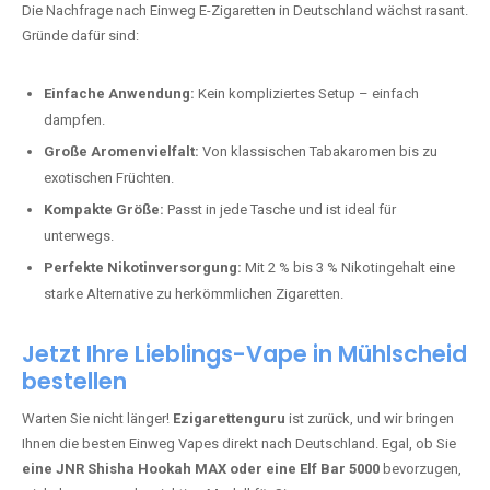
stark und perfekt für den Alltag.
Bester Einweg Vape mit 10000 Zügen:
RandM Tornado 10K
–
Perfekt für alle, die lange dampfen möchten.
Bester Einweg Vape mit 20000 Zügen:
JNR Shisha Hookah
MAX
– Shisha-Flair für unterwegs.
Warum sind Einweg Vapes so beliebt?
Die Nachfrage nach Einweg E-Zigaretten in Deutschland wächst rasant.
Gründe dafür sind:
Einfache Anwendung:
Kein kompliziertes Setup – einfach
dampfen.
Große Aromenvielfalt:
Von klassischen Tabakaromen bis zu
exotischen Früchten.
Kompakte Größe:
Passt in jede Tasche und ist ideal für
unterwegs.
Perfekte Nikotinversorgung:
Mit 2 % bis 3 % Nikotingehalt eine