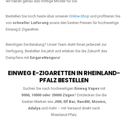
starke Alternative zu herkömmlichen Zigaretten.
Jetzt Ihre Lieblings-Vape in Mühlscheid
bestellen
Warten Sie nicht länger!
Ezigarettenguru
ist zurück, und wir bringen
Ihnen die besten Einweg Vapes direkt nach Deutschland. Egal, ob Sie
eine JNR Shisha Hookah MAX oder eine Elf Bar 5000
bevorzugen,
wir haben genau das richtige Modell für Sie.
Bestellen Sie noch heute über unseren
Online-Shop
und profitieren Sie
von
schneller Lieferung
sowie den besten Preisen für hochwertige
Einweg E-Zigaretten.
Benötigen Sie Beratung? Unser Team steht Ihnen jederzeit zur
Verfügung. Bestellen Sie jetzt und erleben Sie die Zukunft des
Dampfens mit
Ezigarettenguru
!