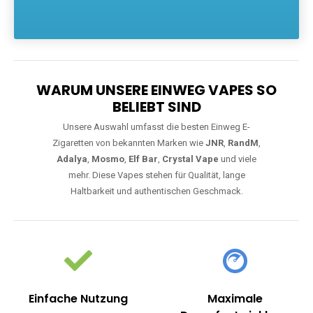
Die größte Auswahl an hochwertigen Einweg E-Zigaretten.
Einweg Vapes sind die ideale Lösung für Dampfer, die Wert auf
Komfort, starke Leistung und einfache Handhabung legen. Egal,
ob Sie eine Vape mit Nikotin suchen, eine große Auswahl an
Geschmacksrichtungen bevorzugen oder ein langlebiges
Modell mit 5000, 10000 oder 20000 Zügen wünschen – wir
haben die perfekte Auswahl. Alle Modelle bieten moderne
Technologie und ein einzigartiges Dampferlebnis.
WARUM UNSERE EINWEG VAPES SO
BELIEBT SIND
Unsere Auswahl umfasst die besten Einweg E-
Zigaretten von bekannten Marken wie
JNR
,
RandM
,
Adalya
,
Mosmo
,
Elf Bar
,
Crystal Vape
und viele
mehr. Diese Vapes stehen für Qualität, lange