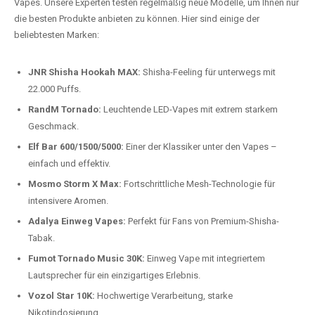
auspacken und genießen.
Preis-Leistungs-Verhältnis:
Wir bieten exklusive Rabatte auf die
beliebtesten Modelle.
Top-Marken für Einweg Vapes in
Deutschland
Wir bieten Ihnen eine handverlesene Auswahl der besten Einweg
Vapes. Unsere Experten testen regelmäßig neue Modelle, um Ihnen nur
die besten Produkte anbieten zu können. Hier sind einige der
beliebtesten Marken:
JNR Shisha Hookah MAX:
Shisha-Feeling für unterwegs mit
22.000 Puffs.
RandM Tornado:
Leuchtende LED-Vapes mit extrem starkem
Geschmack.
Elf Bar 600/1500/5000:
Einer der Klassiker unter den Vapes –
einfach und effektiv.