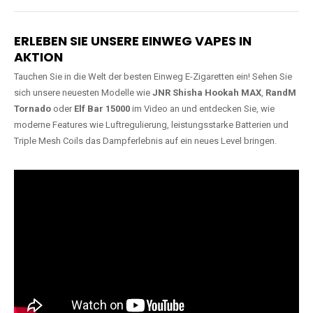
Lange Haltbarkeit
Hochwertige
Verarbeitung
Unsere Vapes sind in Varianten
mit
5000, 10000, 20000 oder
Unsere Modelle bestehen aus
sogar 40000 Zügen
erhältlich
robusten Materialien und
und bieten eine langanhaltende
garantieren ein sicheres,
Nutzung mit leistungsstarken
zuverlässiges und intensives
Akkus.
Dampferlebnis.
ERLEBEN SIE UNSERE EINWEG VAPES IN
AKTION
Tauchen Sie in die Welt der besten Einweg E-Zigaretten ein! Sehen Sie
sich unsere neuesten Modelle wie
JNR Shisha Hookah MAX
,
RandM
Tornado
oder
Elf Bar 15000
im Video an und entdecken Sie, wie
moderne Features wie Luftregulierung, leistungsstarke Batterien und
Triple Mesh Coils das Dampferlebnis auf ein neues Level bringen.