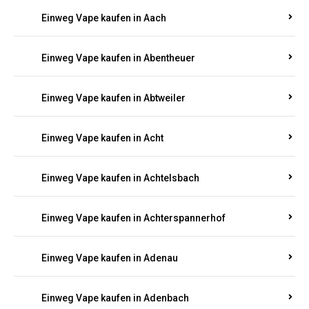
EINWEG E-ZIGARETTEN IN RHEINLAND-
PFALZ BESTELLEN
Suchen Sie nach hochwertigen
Einweg Vapes
mit
5000, 10000 oder 20000 Zügen
? Entdecken Sie die
besten Marken wie
JNR, Elf Bar, RandM, Mosmo,
Adalya
und mehr – mit Versand direkt nach
Rheinland-Pfalz.
Einweg Vape kaufen in Aach
Einweg Vape kaufen in Abentheuer
Einweg Vape kaufen in Abtweiler
Einweg Vape kaufen in Acht