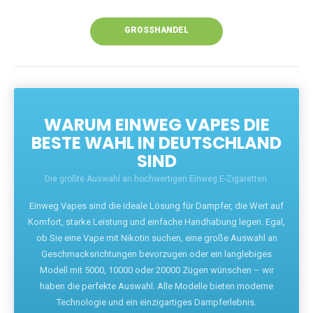
Unsere Vapes bieten intensiven Geschmack,
leistungsstarke Akkus und eine Vielzahl von
Aromen. Dank unseres schnellen Versands aus
Europa ist die Lieferung in Deutschland innerhalb
weniger Tage gewährleistet.
JETZT BESTELLEN
GROSSHANDEL
WARUM EINWEG VAPES DIE
BESTE WAHL IN DEUTSCHLAND
SIND