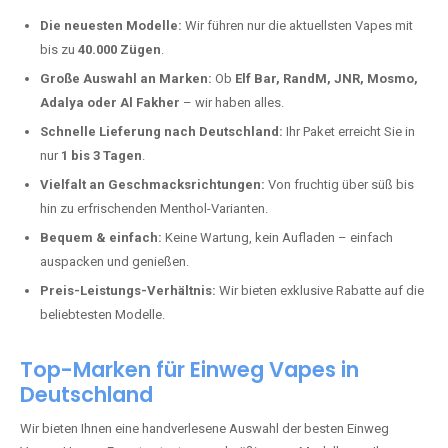
Warum unsere Einweg Vapes in
Mühlscheid kaufen?
Deutschland erlebt einen regelrechten Boom der Einweg E-Zigaretten.
In Städten wie
Mühlscheid
setzen immer mehr Dampfer auf moderne
Vapes mit hoher Kapazität, intensiven Aromen und einer einfachen
Handhabung. Hier sind die wichtigsten Gründe, warum Sie bei uns
bestellen sollten:
Die neuesten Modelle:
Wir führen nur die aktuellsten Vapes mit
bis zu
40.000 Zügen
.
Große Auswahl an Marken:
Ob
Elf Bar, RandM, JNR, Mosmo,
Adalya oder Al Fakher
– wir haben alles.
Schnelle Lieferung nach Deutschland:
Ihr Paket erreicht Sie in
nur
1 bis 3 Tagen
.
Vielfalt an Geschmacksrichtungen:
Von fruchtig über süß bis
hin zu erfrischenden Menthol-Varianten.
Bequem & einfach:
Keine Wartung, kein Aufladen – einfach