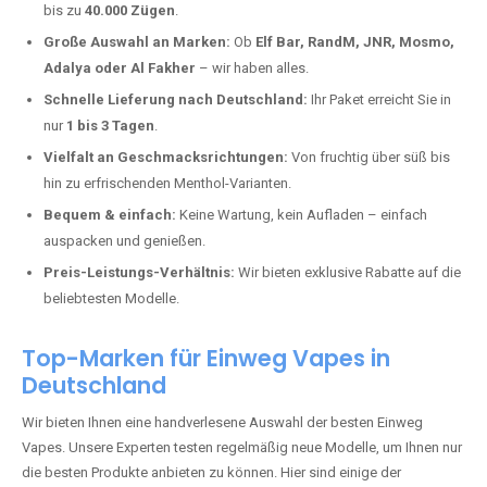
Immenhof kaufen?
Deutschland erlebt einen regelrechten Boom der Einweg E-Zigaretten.
In Städten wie
Immenhof
setzen immer mehr Dampfer auf moderne
Vapes mit hoher Kapazität, intensiven Aromen und einer einfachen
Handhabung. Hier sind die wichtigsten Gründe, warum Sie bei uns
bestellen sollten:
Die neuesten Modelle:
Wir führen nur die aktuellsten Vapes mit
bis zu
40.000 Zügen
.
Große Auswahl an Marken:
Ob
Elf Bar, RandM, JNR, Mosmo,
Adalya oder Al Fakher
– wir haben alles.
Schnelle Lieferung nach Deutschland:
Ihr Paket erreicht Sie in
nur
1 bis 3 Tagen
.
Vielfalt an Geschmacksrichtungen:
Von fruchtig über süß bis
hin zu erfrischenden Menthol-Varianten.
Bequem & einfach:
Keine Wartung, kein Aufladen – einfach
auspacken und genießen.
Preis-Leistungs-Verhältnis:
Wir bieten exklusive Rabatte auf die