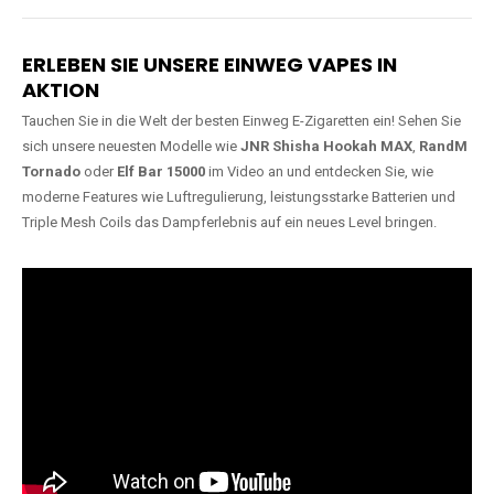
Lange Haltbarkeit
Hochwertige
Verarbeitung
Unsere Vapes sind in Varianten
mit
5000, 10000, 20000 oder
Unsere Modelle bestehen aus
sogar 40000 Zügen
erhältlich
robusten Materialien und
und bieten eine langanhaltende
garantieren ein sicheres,
Nutzung mit leistungsstarken
zuverlässiges und intensives
Akkus.
Dampferlebnis.
ERLEBEN SIE UNSERE EINWEG VAPES IN
AKTION
Tauchen Sie in die Welt der besten Einweg E-Zigaretten ein! Sehen Sie
sich unsere neuesten Modelle wie
JNR Shisha Hookah MAX
,
RandM
Tornado
oder
Elf Bar 15000
im Video an und entdecken Sie, wie
moderne Features wie Luftregulierung, leistungsstarke Batterien und
Triple Mesh Coils das Dampferlebnis auf ein neues Level bringen.