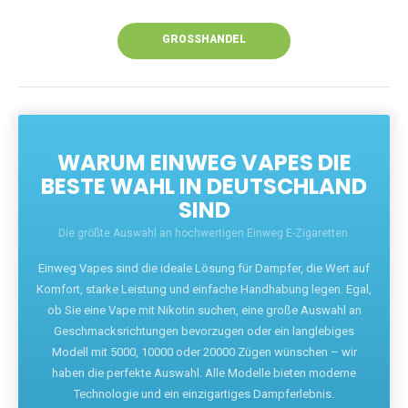
Unsere Vapes bieten intensiven Geschmack,
leistungsstarke Akkus und eine Vielzahl von
Aromen. Dank unseres schnellen Versands aus
Europa ist die Lieferung in Deutschland innerhalb
weniger Tage gewährleistet.
JETZT BESTELLEN
GROSSHANDEL
WARUM EINWEG VAPES DIE
BESTE WAHL IN DEUTSCHLAND
SIND