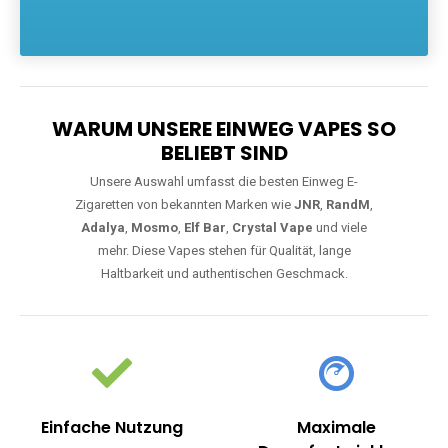
Die größte Auswahl an hochwertigen Einweg E-Zigaretten.
Einweg Vapes sind die ideale Lösung für Dampfer, die Wert auf
Komfort, starke Leistung und einfache Handhabung legen. Egal,
ob Sie eine Vape mit Nikotin suchen, eine große Auswahl an
Geschmacksrichtungen bevorzugen oder ein langlebiges
Modell mit 5000, 10000 oder 20000 Zügen wünschen – wir
haben die perfekte Auswahl. Alle Modelle bieten moderne
Technologie und ein einzigartiges Dampferlebnis.
WARUM UNSERE EINWEG VAPES SO
BELIEBT SIND
Unsere Auswahl umfasst die besten Einweg E-
Zigaretten von bekannten Marken wie
JNR
,
RandM
,
Adalya
,
Mosmo
,
Elf Bar
,
Crystal Vape
und viele
mehr. Diese Vapes stehen für Qualität, lange