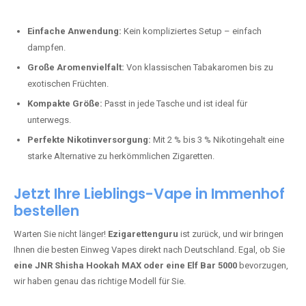
Perfekt für alle, die lange dampfen möchten.
Bester Einweg Vape mit 20000 Zügen:
JNR Shisha Hookah
MAX
– Shisha-Flair für unterwegs.
Warum sind Einweg Vapes so beliebt?
Die Nachfrage nach Einweg E-Zigaretten in Deutschland wächst rasant.
Gründe dafür sind:
Einfache Anwendung:
Kein kompliziertes Setup – einfach
dampfen.
Große Aromenvielfalt:
Von klassischen Tabakaromen bis zu
exotischen Früchten.
Kompakte Größe:
Passt in jede Tasche und ist ideal für
unterwegs.
Perfekte Nikotinversorgung:
Mit 2 % bis 3 % Nikotingehalt eine
starke Alternative zu herkömmlichen Zigaretten.