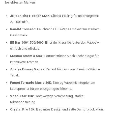
beliebtesten Modelle.
Top-Marken für Einweg Vapes in
Deutschland
Wir bieten Ihnen eine handverlesene Auswahl der besten Einweg
Vapes. Unsere Experten testen regelmäßig neue Modelle, um Ihnen nur
die besten Produkte anbieten zu können. Hier sind einige der
beliebtesten Marken:
JNR Shisha Hookah MAX:
Shisha-Feeling für unterwegs mit
22.000 Puffs.
RandM Tornado:
Leuchtende LED-Vapes mit extrem starkem
Geschmack.
Elf Bar 600/1500/5000:
Einer der Klassiker unter den Vapes –
einfach und effektiv.
Mosmo Storm X Max:
Fortschrittliche Mesh-Technologie für
intensivere Aromen.