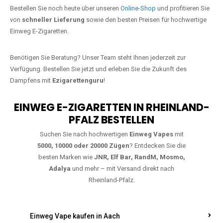
Jetzt Ihre Lieblings-Vape in Immenhof
bestellen
Warten Sie nicht länger!
Ezigarettenguru
ist zurück, und wir bringen
Ihnen die besten Einweg Vapes direkt nach Deutschland. Egal, ob Sie
eine JNR Shisha Hookah MAX oder eine Elf Bar 5000
bevorzugen,
wir haben genau das richtige Modell für Sie.
Bestellen Sie noch heute über unseren
Online-Shop
und profitieren Sie
von
schneller Lieferung
sowie den besten Preisen für hochwertige
Einweg E-Zigaretten.
Benötigen Sie Beratung? Unser Team steht Ihnen jederzeit zur
Verfügung. Bestellen Sie jetzt und erleben Sie die Zukunft des
Dampfens mit
Ezigarettenguru
!
EINWEG E-ZIGARETTEN IN RHEINLAND-
PFALZ BESTELLEN