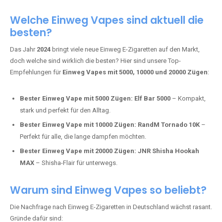
Adalya Einweg Vapes:
Perfekt für Fans von Premium-Shisha-
Tabak.
Fumot Tornado Music 30K:
Einweg Vape mit integriertem
Lautsprecher für ein einzigartiges Erlebnis.
Vozol Star 10K:
Hochwertige Verarbeitung, starke
Nikotindosierung.
Crystal Pro 15K:
Elegantes Design und satte Dampfproduktion.
Welche Einweg Vapes sind aktuell die
besten?
Das Jahr
2024
bringt viele neue Einweg E-Zigaretten auf den Markt,
doch welche sind wirklich die besten? Hier sind unsere Top-
Empfehlungen für
Einweg Vapes mit 5000, 10000 und 20000 Zügen
:
Bester Einweg Vape mit 5000 Zügen:
Elf Bar 5000
– Kompakt,
stark und perfekt für den Alltag.
Bester Einweg Vape mit 10000 Zügen:
RandM Tornado 10K
–