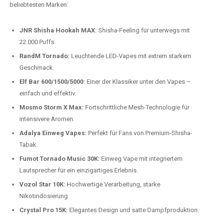
beliebtesten Modelle.
Top-Marken für Einweg Vapes in
Deutschland
Wir bieten Ihnen eine handverlesene Auswahl der besten Einweg
Vapes. Unsere Experten testen regelmäßig neue Modelle, um Ihnen nur
die besten Produkte anbieten zu können. Hier sind einige der
beliebtesten Marken:
JNR Shisha Hookah MAX:
Shisha-Feeling für unterwegs mit
22.000 Puffs.
RandM Tornado:
Leuchtende LED-Vapes mit extrem starkem
Geschmack.
Elf Bar 600/1500/5000:
Einer der Klassiker unter den Vapes –
einfach und effektiv.
Mosmo Storm X Max:
Fortschrittliche Mesh-Technologie für
intensivere Aromen.