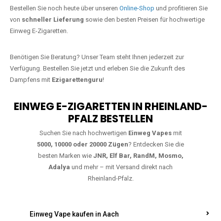
Jetzt Ihre Lieblings-Vape in Berscheid
bestellen
Warten Sie nicht länger!
Ezigarettenguru
ist zurück, und wir bringen
Ihnen die besten Einweg Vapes direkt nach Deutschland. Egal, ob Sie
eine JNR Shisha Hookah MAX oder eine Elf Bar 5000
bevorzugen,
wir haben genau das richtige Modell für Sie.
Bestellen Sie noch heute über unseren
Online-Shop
und profitieren Sie
von
schneller Lieferung
sowie den besten Preisen für hochwertige
Einweg E-Zigaretten.
Benötigen Sie Beratung? Unser Team steht Ihnen jederzeit zur
Verfügung. Bestellen Sie jetzt und erleben Sie die Zukunft des
Dampfens mit
Ezigarettenguru
!
EINWEG E-ZIGARETTEN IN RHEINLAND-
PFALZ BESTELLEN