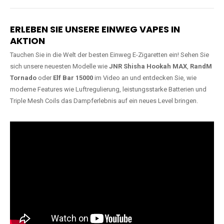
Lange Haltbarkeit
Hochwertige
Verarbeitung
Unsere Vapes sind in Varianten
mit
5000, 10000, 20000 oder
Unsere Modelle bestehen aus
sogar 40000 Zügen
erhältlich
robusten Materialien und
und bieten eine langanhaltende
garantieren ein sicheres,
Nutzung mit leistungsstarken
zuverlässiges und intensives
Akkus.
Dampferlebnis.
ERLEBEN SIE UNSERE EINWEG VAPES IN
AKTION
Tauchen Sie in die Welt der besten Einweg E-Zigaretten ein! Sehen Sie
sich unsere neuesten Modelle wie
JNR Shisha Hookah MAX
,
RandM
Tornado
oder
Elf Bar 15000
im Video an und entdecken Sie, wie
moderne Features wie Luftregulierung, leistungsstarke Batterien und
Triple Mesh Coils das Dampferlebnis auf ein neues Level bringen.