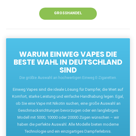
Unsere Vapes bieten intensiven Geschmack,
leistungsstarke Akkus und eine Vielzahl von
Aromen. Dank unseres schnellen Versands aus
Europa ist die Lieferung in Deutschland innerhalb
weniger Tage gewährleistet.
JETZT BESTELLEN
GROSSHANDEL
WARUM EINWEG VAPES DIE
BESTE WAHL IN DEUTSCHLAND
SIND