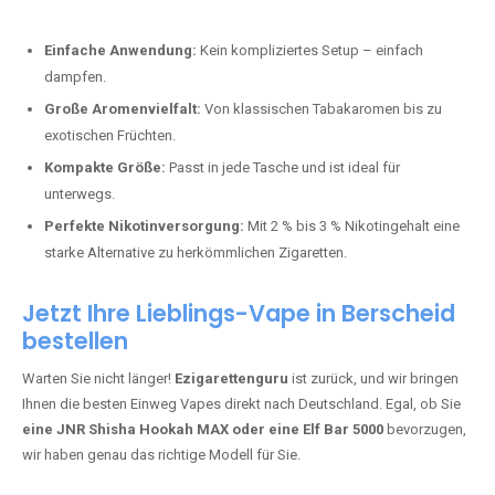
Perfekt für alle, die lange dampfen möchten.
Bester Einweg Vape mit 20000 Zügen:
JNR Shisha Hookah
MAX
– Shisha-Flair für unterwegs.
Warum sind Einweg Vapes so beliebt?
Die Nachfrage nach Einweg E-Zigaretten in Deutschland wächst rasant.
Gründe dafür sind:
Einfache Anwendung:
Kein kompliziertes Setup – einfach
dampfen.
Große Aromenvielfalt:
Von klassischen Tabakaromen bis zu
exotischen Früchten.
Kompakte Größe:
Passt in jede Tasche und ist ideal für
unterwegs.
Perfekte Nikotinversorgung:
Mit 2 % bis 3 % Nikotingehalt eine
starke Alternative zu herkömmlichen Zigaretten.