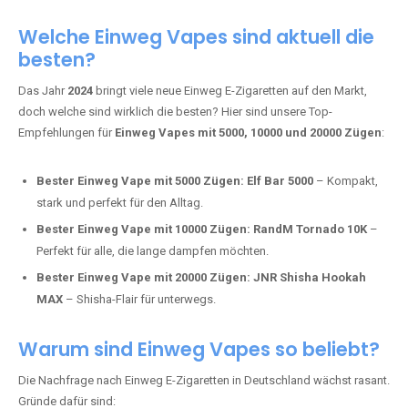
Adalya Einweg Vapes:
Perfekt für Fans von Premium-Shisha-
Tabak.
Fumot Tornado Music 30K:
Einweg Vape mit integriertem
Lautsprecher für ein einzigartiges Erlebnis.
Vozol Star 10K:
Hochwertige Verarbeitung, starke
Nikotindosierung.
Crystal Pro 15K:
Elegantes Design und satte Dampfproduktion.
Welche Einweg Vapes sind aktuell die
besten?
Das Jahr
2024
bringt viele neue Einweg E-Zigaretten auf den Markt,
doch welche sind wirklich die besten? Hier sind unsere Top-
Empfehlungen für
Einweg Vapes mit 5000, 10000 und 20000 Zügen
:
Bester Einweg Vape mit 5000 Zügen:
Elf Bar 5000
– Kompakt,
stark und perfekt für den Alltag.
Bester Einweg Vape mit 10000 Zügen:
RandM Tornado 10K
–