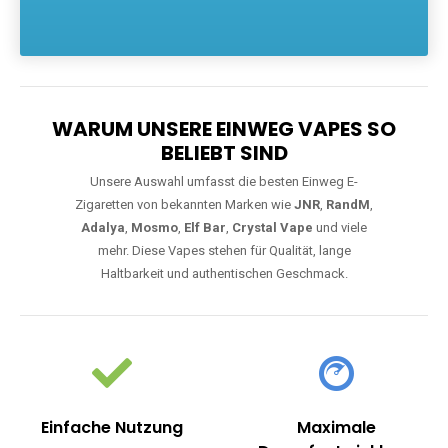
Die größte Auswahl an hochwertigen Einweg E-Zigaretten.
Einweg Vapes sind die ideale Lösung für Dampfer, die Wert auf
Komfort, starke Leistung und einfache Handhabung legen. Egal,
ob Sie eine Vape mit Nikotin suchen, eine große Auswahl an
Geschmacksrichtungen bevorzugen oder ein langlebiges
Modell mit 5000, 10000 oder 20000 Zügen wünschen – wir
haben die perfekte Auswahl. Alle Modelle bieten moderne
Technologie und ein einzigartiges Dampferlebnis.
WARUM UNSERE EINWEG VAPES SO
BELIEBT SIND
Unsere Auswahl umfasst die besten Einweg E-
Zigaretten von bekannten Marken wie
JNR
,
RandM
,
Adalya
,
Mosmo
,
Elf Bar
,
Crystal Vape
und viele
mehr. Diese Vapes stehen für Qualität, lange