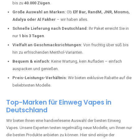
Berscheid kaufen?
Deutschland erlebt einen regelrechten Boom der Einweg E-Zigaretten.
In Städten wie
Berscheid
setzen immer mehr Dampfer auf moderne
Vapes mit hoher Kapazität, intensiven Aromen und einer einfachen
Handhabung. Hier sind die wichtigsten Gründe, warum Sie bei uns
bestellen sollten:
Die neuesten Modelle:
Wir führen nur die aktuellsten Vapes mit
bis zu
40.000 Zügen
.
Große Auswahl an Marken:
Ob
Elf Bar, RandM, JNR, Mosmo,
Adalya oder Al Fakher
– wir haben alles.
Schnelle Lieferung nach Deutschland:
Ihr Paket erreicht Sie in
nur
1 bis 3 Tagen
.
Vielfalt an Geschmacksrichtungen:
Von fruchtig über süß bis
hin zu erfrischenden Menthol-Varianten.
Bequem & einfach:
Keine Wartung, kein Aufladen – einfach
auspacken und genießen.
Preis-Leistungs-Verhältnis:
Wir bieten exklusive Rabatte auf die