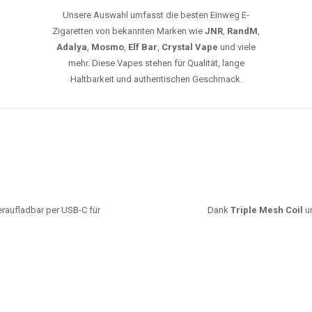
Unsere Auswahl umfasst die besten Einweg E-
Zigaretten von bekannten Marken wie
JNR
,
RandM
,
Adalya
,
Mosmo
,
Elf Bar
,
Crystal Vape
und viele
mehr. Diese Vapes stehen für Qualität, lange
Haltbarkeit und authentischen Geschmack.
deraufladbar per USB-C für
Dank
Triple Mesh Coil
un