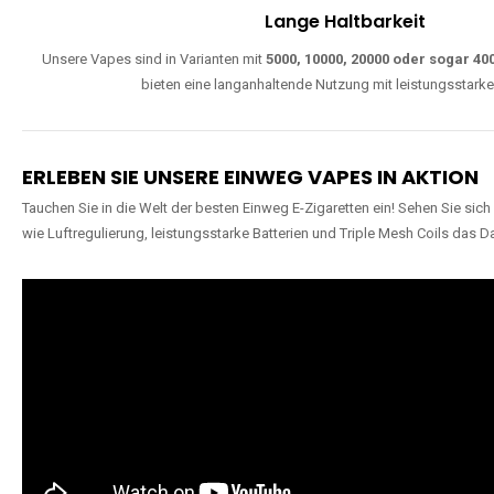
Lange Haltbarkeit
Unsere Vapes sind in Varianten mit
5000, 10000, 20000 oder sogar 4
bieten eine langanhaltende Nutzung mit leistungsstark
ERLEBEN SIE UNSERE EINWEG VAPES IN AKTION
Tauchen Sie in die Welt der besten Einweg E-Zigaretten ein! Sehen Sie si
wie Luftregulierung, leistungsstarke Batterien und Triple Mesh Coils das D