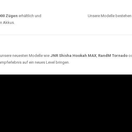
0000 Zügen
erhältlich und
Unsere Modelle bestehen a
en Akkus.
ch unsere neuesten Modelle wie
JNR Shisha Hookah MAX
,
RandM Tornado
o
ampferlebnis auf ein neues Level bringen.