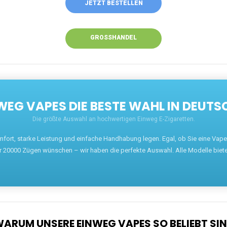
JETZT BESTELLEN
GROSSHANDEL
EG VAPES DIE BESTE WAHL IN DEUTS
Die größte Auswahl an hochwertigen Einweg E-Zigaretten.
mfort, starke Leistung und einfache Handhabung legen. Egal, ob Sie eine Va
r 20000 Zügen wünschen – wir haben die perfekte Auswahl. Alle Modelle biet
ARUM UNSERE EINWEG VAPES SO BELIEBT SI