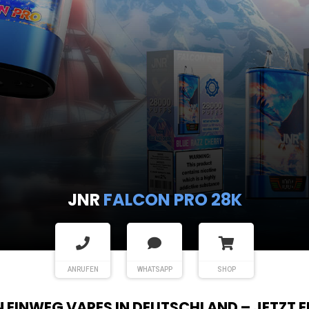
JNR
FALCON PRO 28K
ANRUFEN
WHATSAPP
SHOP
EN EINWEG VAPES IN DEUTSCHLAND – JETZT 