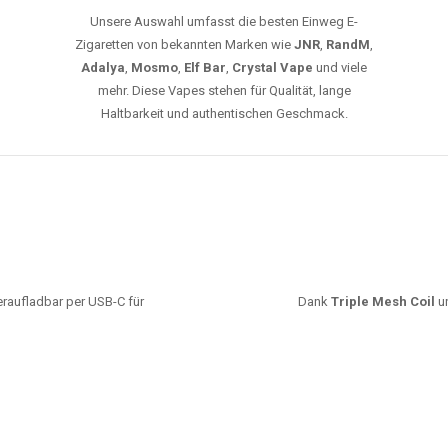
Unsere Auswahl umfasst die besten Einweg E-
Zigaretten von bekannten Marken wie
JNR
,
RandM
,
Adalya
,
Mosmo
,
Elf Bar
,
Crystal Vape
und viele
mehr. Diese Vapes stehen für Qualität, lange
Haltbarkeit und authentischen Geschmack.
deraufladbar per USB-C für
Dank
Triple Mesh Coil
un