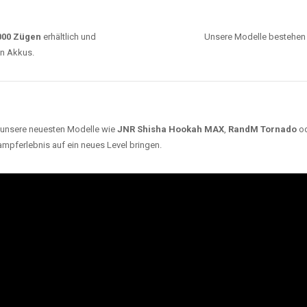
0000 Zügen
erhältlich und
Unsere Modelle bestehen a
en Akkus.
ch unsere neuesten Modelle wie
JNR Shisha Hookah MAX
,
RandM Tornado
o
ampferlebnis auf ein neues Level bringen.