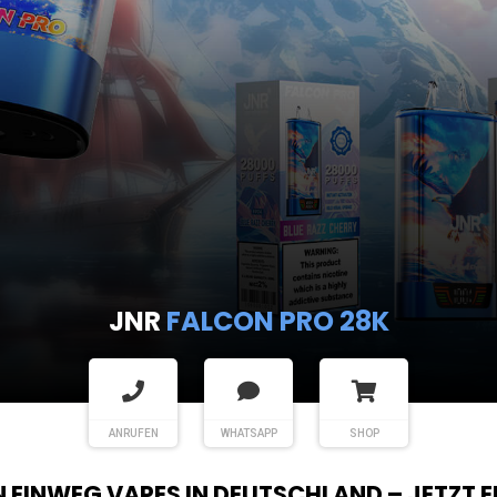
JNR
FALCON PRO 28K
ANRUFEN
WHATSAPP
SHOP
EN EINWEG VAPES IN DEUTSCHLAND – JETZT 