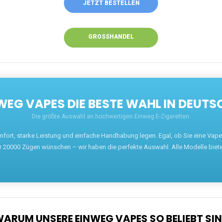
JETZT BESTELLEN
GROSSHANDEL
EG VAPES DIE BESTE WAHL IN DEUTS
Die größte Auswahl an hochwertigen Einweg E-Zigaretten.
mfort, starke Leistung und einfache Handhabung legen. Egal, ob Sie eine Va
r 20000 Zügen wünschen – wir haben die perfekte Auswahl. Alle Modelle biet
ARUM UNSERE EINWEG VAPES SO BELIEBT SI