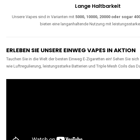
Lange Haltbarkeit
Unsere Vapes sind in Varianten mit
5000, 10000, 20000 oder sogar 4
bieten eine langanhaltende Nutzung mit leistungsstark
ERLEBEN SIE UNSERE EINWEG VAPES IN AKTION
Tauchen Sie in die Welt der besten Einweg E-Zigaretten ein! Sehen Sie si
wie Luftregulierung, leistungsstarke Batterien und Triple Mesh Coils das D