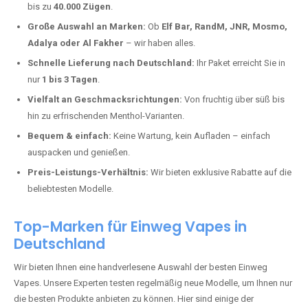
Niederfell kaufen?
Deutschland erlebt einen regelrechten Boom der Einweg E-Zigaretten.
In Städten wie
Niederfell
setzen immer mehr Dampfer auf moderne
Vapes mit hoher Kapazität, intensiven Aromen und einer einfachen
Handhabung. Hier sind die wichtigsten Gründe, warum Sie bei uns
bestellen sollten:
Die neuesten Modelle:
Wir führen nur die aktuellsten Vapes mit
bis zu
40.000 Zügen
.
Große Auswahl an Marken:
Ob
Elf Bar, RandM, JNR, Mosmo,
Adalya oder Al Fakher
– wir haben alles.
Schnelle Lieferung nach Deutschland:
Ihr Paket erreicht Sie in
nur
1 bis 3 Tagen
.
Vielfalt an Geschmacksrichtungen:
Von fruchtig über süß bis
hin zu erfrischenden Menthol-Varianten.
Bequem & einfach:
Keine Wartung, kein Aufladen – einfach
auspacken und genießen.
Preis-Leistungs-Verhältnis:
Wir bieten exklusive Rabatte auf die