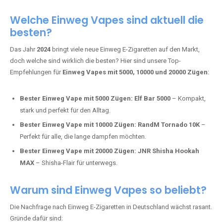
Adalya Einweg Vapes:
Perfekt für Fans von Premium-Shisha-
Tabak.
Fumot Tornado Music 30K:
Einweg Vape mit integriertem
Lautsprecher für ein einzigartiges Erlebnis.
Vozol Star 10K:
Hochwertige Verarbeitung, starke
Nikotindosierung.
Crystal Pro 15K:
Elegantes Design und satte Dampfproduktion.
Welche Einweg Vapes sind aktuell die
besten?
Das Jahr
2024
bringt viele neue Einweg E-Zigaretten auf den Markt,
doch welche sind wirklich die besten? Hier sind unsere Top-
Empfehlungen für
Einweg Vapes mit 5000, 10000 und 20000 Zügen
:
Bester Einweg Vape mit 5000 Zügen:
Elf Bar 5000
– Kompakt,
stark und perfekt für den Alltag.
Bester Einweg Vape mit 10000 Zügen:
RandM Tornado 10K
–