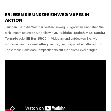
Lange Haltbarkeit
Hochwertige
Verarbeitung
Unsere Vapes sind in Varianten
mit
5000, 10000, 20000 oder
Unsere Modelle bestehen aus
sogar 40000 Zügen
erhältlich
robusten Materialien und
und bieten eine langanhaltende
garantieren ein sicheres,
Nutzung mit leistungsstarken
zuverlässiges und intensives
Akkus.
Dampferlebnis.
ERLEBEN SIE UNSERE EINWEG VAPES IN
AKTION
Tauchen Sie in die Welt der besten Einweg E-Zigaretten ein! Sehen Sie
sich unsere neuesten Modelle wie
JNR Shisha Hookah MAX
,
RandM
Tornado
oder
Elf Bar 15000
im Video an und entdecken Sie, wie
moderne Features wie Luftregulierung, leistungsstarke Batterien und
Triple Mesh Coils das Dampferlebnis auf ein neues Level bringen.