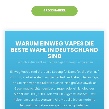
Unsere Vapes bieten intensiven Geschmack,
leistungsstarke Akkus und eine Vielzahl von
Aromen. Dank unseres schnellen Versands aus
Europa ist die Lieferung in Deutschland innerhalb
weniger Tage gewährleistet.
JETZT BESTELLEN
GROSSHANDEL
WARUM EINWEG VAPES DIE
BESTE WAHL IN DEUTSCHLAND
SIND