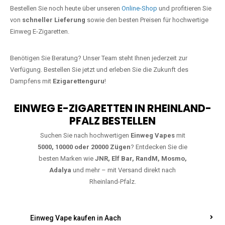
Jetzt Ihre Lieblings-Vape in Niederfell
bestellen
Warten Sie nicht länger!
Ezigarettenguru
ist zurück, und wir bringen
Ihnen die besten Einweg Vapes direkt nach Deutschland. Egal, ob Sie
eine JNR Shisha Hookah MAX oder eine Elf Bar 5000
bevorzugen,
wir haben genau das richtige Modell für Sie.
Bestellen Sie noch heute über unseren
Online-Shop
und profitieren Sie
von
schneller Lieferung
sowie den besten Preisen für hochwertige
Einweg E-Zigaretten.
Benötigen Sie Beratung? Unser Team steht Ihnen jederzeit zur
Verfügung. Bestellen Sie jetzt und erleben Sie die Zukunft des
Dampfens mit
Ezigarettenguru
!
EINWEG E-ZIGARETTEN IN RHEINLAND-
PFALZ BESTELLEN