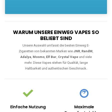
Die größte Auswahl an hochwertigen Einweg E-Zigaretten.
Einweg Vapes sind die ideale Lösung für Dampfer, die Wert auf
Komfort, starke Leistung und einfache Handhabung legen. Egal,
ob Sie eine Vape mit Nikotin suchen, eine große Auswahl an
Geschmacksrichtungen bevorzugen oder ein langlebiges
Modell mit 5000, 10000 oder 20000 Zügen wünschen – wir
haben die perfekte Auswahl. Alle Modelle bieten moderne
Technologie und ein einzigartiges Dampferlebnis.
WARUM UNSERE EINWEG VAPES SO
BELIEBT SIND
Unsere Auswahl umfasst die besten Einweg E-
Zigaretten von bekannten Marken wie
JNR
,
RandM
,
Adalya
,
Mosmo
,
Elf Bar
,
Crystal Vape
und viele
mehr. Diese Vapes stehen für Qualität, lange