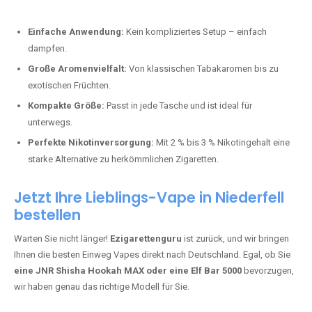
Perfekt für alle, die lange dampfen möchten.
Bester Einweg Vape mit 20000 Zügen:
JNR Shisha Hookah
MAX
– Shisha-Flair für unterwegs.
Warum sind Einweg Vapes so beliebt?
Die Nachfrage nach Einweg E-Zigaretten in Deutschland wächst rasant.
Gründe dafür sind:
Einfache Anwendung:
Kein kompliziertes Setup – einfach
dampfen.
Große Aromenvielfalt:
Von klassischen Tabakaromen bis zu
exotischen Früchten.
Kompakte Größe:
Passt in jede Tasche und ist ideal für
unterwegs.
Perfekte Nikotinversorgung:
Mit 2 % bis 3 % Nikotingehalt eine
starke Alternative zu herkömmlichen Zigaretten.