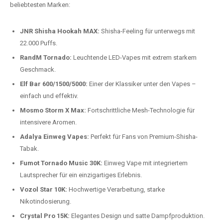
beliebtesten Modelle.
Top-Marken für Einweg Vapes in
Deutschland
Wir bieten Ihnen eine handverlesene Auswahl der besten Einweg
Vapes. Unsere Experten testen regelmäßig neue Modelle, um Ihnen nur
die besten Produkte anbieten zu können. Hier sind einige der
beliebtesten Marken:
JNR Shisha Hookah MAX:
Shisha-Feeling für unterwegs mit
22.000 Puffs.
RandM Tornado:
Leuchtende LED-Vapes mit extrem starkem
Geschmack.
Elf Bar 600/1500/5000:
Einer der Klassiker unter den Vapes –
einfach und effektiv.
Mosmo Storm X Max:
Fortschrittliche Mesh-Technologie für
intensivere Aromen.