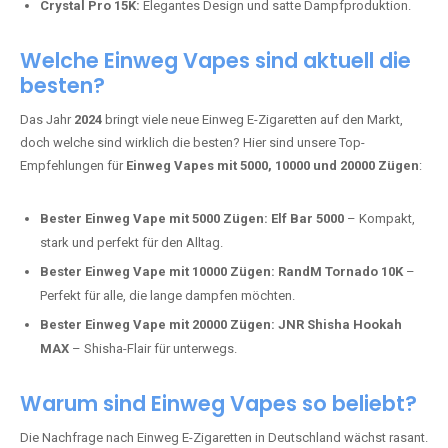
intensivere Aromen.
Adalya Einweg Vapes:
Perfekt für Fans von Premium-Shisha-
Tabak.
Fumot Tornado Music 30K:
Einweg Vape mit integriertem
Lautsprecher für ein einzigartiges Erlebnis.
Vozol Star 10K:
Hochwertige Verarbeitung, starke
Nikotindosierung.
Crystal Pro 15K:
Elegantes Design und satte Dampfproduktion.
Welche Einweg Vapes sind aktuell die
besten?
Das Jahr
2024
bringt viele neue Einweg E-Zigaretten auf den Markt,
doch welche sind wirklich die besten? Hier sind unsere Top-
Empfehlungen für
Einweg Vapes mit 5000, 10000 und 20000 Zügen
:
Bester Einweg Vape mit 5000 Zügen:
Elf Bar 5000
– Kompakt,
stark und perfekt für den Alltag.