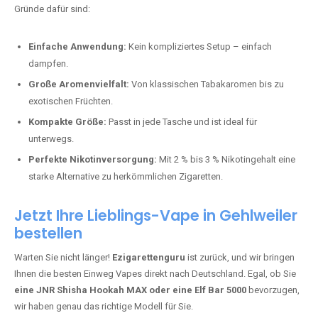
Bester Einweg Vape mit 10000 Zügen:
RandM Tornado 10K
–
Perfekt für alle, die lange dampfen möchten.
Bester Einweg Vape mit 20000 Zügen:
JNR Shisha Hookah
MAX
– Shisha-Flair für unterwegs.
Warum sind Einweg Vapes so beliebt?
Die Nachfrage nach Einweg E-Zigaretten in Deutschland wächst rasant.
Gründe dafür sind:
Einfache Anwendung:
Kein kompliziertes Setup – einfach
dampfen.
Große Aromenvielfalt:
Von klassischen Tabakaromen bis zu
exotischen Früchten.
Kompakte Größe:
Passt in jede Tasche und ist ideal für
unterwegs.
Perfekte Nikotinversorgung:
Mit 2 % bis 3 % Nikotingehalt eine
starke Alternative zu herkömmlichen Zigaretten.