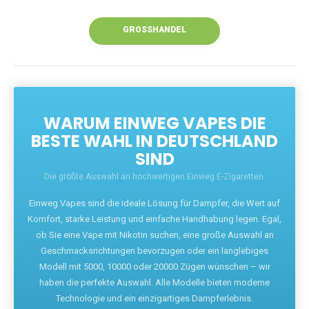
Unsere Vapes bieten intensiven Geschmack,
leistungsstarke Akkus und eine Vielzahl von
Aromen. Dank unseres schnellen Versands aus
Europa ist die Lieferung in Deutschland innerhalb
weniger Tage gewährleistet.
JETZT BESTELLEN
GROSSHANDEL
WARUM EINWEG VAPES DIE
BESTE WAHL IN DEUTSCHLAND
SIND