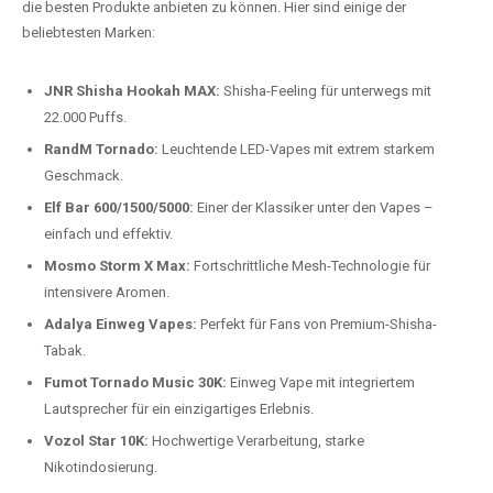
Preis-Leistungs-Verhältnis:
Wir bieten exklusive Rabatte auf die
beliebtesten Modelle.
Top-Marken für Einweg Vapes in
Deutschland
Wir bieten Ihnen eine handverlesene Auswahl der besten Einweg
Vapes. Unsere Experten testen regelmäßig neue Modelle, um Ihnen nur
die besten Produkte anbieten zu können. Hier sind einige der
beliebtesten Marken:
JNR Shisha Hookah MAX:
Shisha-Feeling für unterwegs mit
22.000 Puffs.
RandM Tornado:
Leuchtende LED-Vapes mit extrem starkem
Geschmack.
Elf Bar 600/1500/5000:
Einer der Klassiker unter den Vapes –
einfach und effektiv.
Mosmo Storm X Max:
Fortschrittliche Mesh-Technologie für