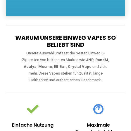
Die größte Auswahl an hochwertigen Einweg E-Zigaretten.
Einweg Vapes sind die ideale Lösung für Dampfer, die Wert auf
Komfort, starke Leistung und einfache Handhabung legen. Egal,
ob Sie eine Vape mit Nikotin suchen, eine große Auswahl an
Geschmacksrichtungen bevorzugen oder ein langlebiges
Modell mit 5000, 10000 oder 20000 Zügen wünschen – wir
haben die perfekte Auswahl. Alle Modelle bieten moderne
Technologie und ein einzigartiges Dampferlebnis.
WARUM UNSERE EINWEG VAPES SO
BELIEBT SIND
Unsere Auswahl umfasst die besten Einweg E-
Zigaretten von bekannten Marken wie
JNR
,
RandM
,
Adalya
,
Mosmo
,
Elf Bar
,
Crystal Vape
und viele
mehr. Diese Vapes stehen für Qualität, lange