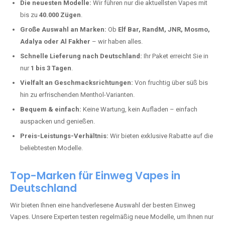
Gehlweiler kaufen?
Deutschland erlebt einen regelrechten Boom der Einweg E-Zigaretten.
In Städten wie
Gehlweiler
setzen immer mehr Dampfer auf moderne
Vapes mit hoher Kapazität, intensiven Aromen und einer einfachen
Handhabung. Hier sind die wichtigsten Gründe, warum Sie bei uns
bestellen sollten:
Die neuesten Modelle:
Wir führen nur die aktuellsten Vapes mit
bis zu
40.000 Zügen
.
Große Auswahl an Marken:
Ob
Elf Bar, RandM, JNR, Mosmo,
Adalya oder Al Fakher
– wir haben alles.
Schnelle Lieferung nach Deutschland:
Ihr Paket erreicht Sie in
nur
1 bis 3 Tagen
.
Vielfalt an Geschmacksrichtungen:
Von fruchtig über süß bis
hin zu erfrischenden Menthol-Varianten.
Bequem & einfach:
Keine Wartung, kein Aufladen – einfach
auspacken und genießen.