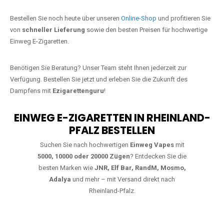
Jetzt Ihre Lieblings-Vape in Gehlweiler
bestellen
Warten Sie nicht länger!
Ezigarettenguru
ist zurück, und wir bringen
Ihnen die besten Einweg Vapes direkt nach Deutschland. Egal, ob Sie
eine JNR Shisha Hookah MAX oder eine Elf Bar 5000
bevorzugen,
wir haben genau das richtige Modell für Sie.
Bestellen Sie noch heute über unseren
Online-Shop
und profitieren Sie
von
schneller Lieferung
sowie den besten Preisen für hochwertige
Einweg E-Zigaretten.
Benötigen Sie Beratung? Unser Team steht Ihnen jederzeit zur
Verfügung. Bestellen Sie jetzt und erleben Sie die Zukunft des
Dampfens mit
Ezigarettenguru
!
EINWEG E-ZIGARETTEN IN RHEINLAND-