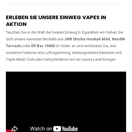
Lange Haltbarkeit
Hochwertige
Verarbeitung
Unsere Vapes sind in Varianten
mit
5000, 10000, 20000 oder
Unsere Modelle bestehen aus
sogar 40000 Zügen
erhältlich
robusten Materialien und
und bieten eine langanhaltende
garantieren ein sicheres,
Nutzung mit leistungsstarken
zuverlässiges und intensives
Akkus.
Dampferlebnis.
ERLEBEN SIE UNSERE EINWEG VAPES IN
AKTION
Tauchen Sie in die Welt der besten Einweg E-Zigaretten ein! Sehen Sie
sich unsere neuesten Modelle wie
JNR Shisha Hookah MAX
,
RandM
Tornado
oder
Elf Bar 15000
im Video an und entdecken Sie, wie
moderne Features wie Luftregulierung, leistungsstarke Batterien und
Triple Mesh Coils das Dampferlebnis auf ein neues Level bringen.