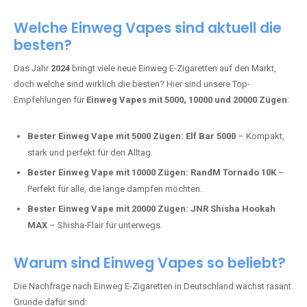
Adalya Einweg Vapes:
Perfekt für Fans von Premium-Shisha-
Tabak.
Fumot Tornado Music 30K:
Einweg Vape mit integriertem
Lautsprecher für ein einzigartiges Erlebnis.
Vozol Star 10K:
Hochwertige Verarbeitung, starke
Nikotindosierung.
Crystal Pro 15K:
Elegantes Design und satte Dampfproduktion.
Welche Einweg Vapes sind aktuell die
besten?
Das Jahr
2024
bringt viele neue Einweg E-Zigaretten auf den Markt,
doch welche sind wirklich die besten? Hier sind unsere Top-
Empfehlungen für
Einweg Vapes mit 5000, 10000 und 20000 Zügen
:
Bester Einweg Vape mit 5000 Zügen:
Elf Bar 5000
– Kompakt,
stark und perfekt für den Alltag.
Bester Einweg Vape mit 10000 Zügen:
RandM Tornado 10K
–