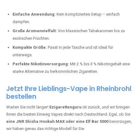
Perfekt für alle, die lange dampfen möchten.
Bester Einweg Vape mit 20000 Zügen:
JNR Shisha Hookah
MAX
– Shisha-Flair für unterwegs.
Warum sind Einweg Vapes so beliebt?
Die Nachfrage nach Einweg E-Zigaretten in Deutschland wächst rasant.
Gründe dafür sind:
Einfache Anwendung:
Kein kompliziertes Setup – einfach
dampfen.
Große Aromenvielfalt:
Von klassischen Tabakaromen bis zu
exotischen Früchten.
Kompakte Größe:
Passt in jede Tasche und ist ideal für
unterwegs.
Perfekte Nikotinversorgung:
Mit 2 % bis 3 % Nikotingehalt eine
starke Alternative zu herkömmlichen Zigaretten.