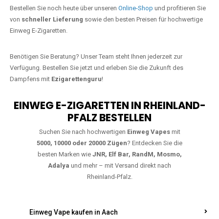
Jetzt Ihre Lieblings-Vape in Rheinbrohl
bestellen
Warten Sie nicht länger!
Ezigarettenguru
ist zurück, und wir bringen
Ihnen die besten Einweg Vapes direkt nach Deutschland. Egal, ob Sie
eine JNR Shisha Hookah MAX oder eine Elf Bar 5000
bevorzugen,
wir haben genau das richtige Modell für Sie.
Bestellen Sie noch heute über unseren
Online-Shop
und profitieren Sie
von
schneller Lieferung
sowie den besten Preisen für hochwertige
Einweg E-Zigaretten.
Benötigen Sie Beratung? Unser Team steht Ihnen jederzeit zur
Verfügung. Bestellen Sie jetzt und erleben Sie die Zukunft des
Dampfens mit
Ezigarettenguru
!
EINWEG E-ZIGARETTEN IN RHEINLAND-
PFALZ BESTELLEN