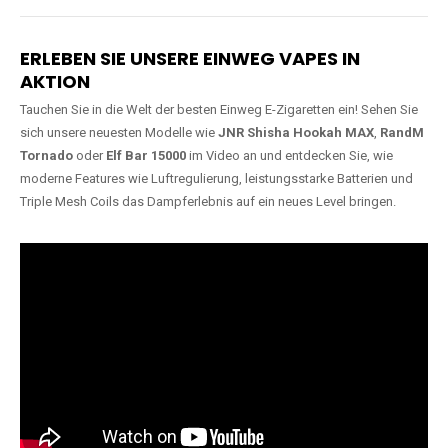
Lange Haltbarkeit
Hochwertige
Verarbeitung
Unsere Vapes sind in Varianten
mit
5000, 10000, 20000 oder
Unsere Modelle bestehen aus
sogar 40000 Zügen
erhältlich
robusten Materialien und
und bieten eine langanhaltende
garantieren ein sicheres,
Nutzung mit leistungsstarken
zuverlässiges und intensives
Akkus.
Dampferlebnis.
ERLEBEN SIE UNSERE EINWEG VAPES IN
AKTION
Tauchen Sie in die Welt der besten Einweg E-Zigaretten ein! Sehen Sie
sich unsere neuesten Modelle wie
JNR Shisha Hookah MAX
,
RandM
Tornado
oder
Elf Bar 15000
im Video an und entdecken Sie, wie
moderne Features wie Luftregulierung, leistungsstarke Batterien und
Triple Mesh Coils das Dampferlebnis auf ein neues Level bringen.