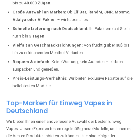
Rheinbrohl kaufen?
Deutschland erlebt einen regelrechten Boom der Einweg E-Zigaretten.
In Städten wie
Rheinbrohl
setzen immer mehr Dampfer auf moderne
Vapes mit hoher Kapazität, intensiven Aromen und einer einfachen
Handhabung. Hier sind die wichtigsten Gründe, warum Sie bei uns
bestellen sollten:
Die neuesten Modelle:
Wir führen nur die aktuellsten Vapes mit
bis zu
40.000 Zügen
.
Große Auswahl an Marken:
Ob
Elf Bar, RandM, JNR, Mosmo,
Adalya oder Al Fakher
– wir haben alles.
Schnelle Lieferung nach Deutschland:
Ihr Paket erreicht Sie in
nur
1 bis 3 Tagen
.
Vielfalt an Geschmacksrichtungen:
Von fruchtig über süß bis
hin zu erfrischenden Menthol-Varianten.
Bequem & einfach:
Keine Wartung, kein Aufladen – einfach
auspacken und genießen.
Preis-Leistungs-Verhältnis:
Wir bieten exklusive Rabatte auf die