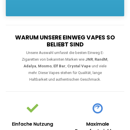
Die größte Auswahl an hochwertigen Einweg E-Zigaretten.
Einweg Vapes sind die ideale Lösung für Dampfer, die Wert auf
Komfort, starke Leistung und einfache Handhabung legen. Egal,
ob Sie eine Vape mit Nikotin suchen, eine große Auswahl an
Geschmacksrichtungen bevorzugen oder ein langlebiges
Modell mit 5000, 10000 oder 20000 Zügen wünschen – wir
haben die perfekte Auswahl. Alle Modelle bieten moderne
Technologie und ein einzigartiges Dampferlebnis.
WARUM UNSERE EINWEG VAPES SO
BELIEBT SIND
Unsere Auswahl umfasst die besten Einweg E-
Zigaretten von bekannten Marken wie
JNR
,
RandM
,
Adalya
,
Mosmo
,
Elf Bar
,
Crystal Vape
und viele
mehr. Diese Vapes stehen für Qualität, lange