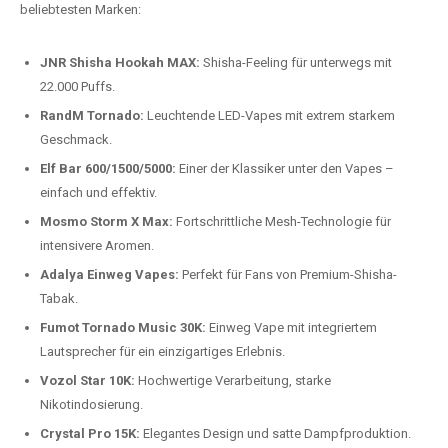
beliebtesten Modelle.
Top-Marken für Einweg Vapes in
Deutschland
Wir bieten Ihnen eine handverlesene Auswahl der besten Einweg
Vapes. Unsere Experten testen regelmäßig neue Modelle, um Ihnen nur
die besten Produkte anbieten zu können. Hier sind einige der
beliebtesten Marken:
JNR Shisha Hookah MAX:
Shisha-Feeling für unterwegs mit
22.000 Puffs.
RandM Tornado:
Leuchtende LED-Vapes mit extrem starkem
Geschmack.
Elf Bar 600/1500/5000:
Einer der Klassiker unter den Vapes –
einfach und effektiv.
Mosmo Storm X Max:
Fortschrittliche Mesh-Technologie für
intensivere Aromen.