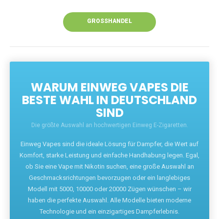
Unsere Vapes bieten intensiven Geschmack,
leistungsstarke Akkus und eine Vielzahl von
Aromen. Dank unseres schnellen Versands aus
Europa ist die Lieferung in Deutschland innerhalb
weniger Tage gewährleistet.
JETZT BESTELLEN
GROSSHANDEL
WARUM EINWEG VAPES DIE
BESTE WAHL IN DEUTSCHLAND
SIND