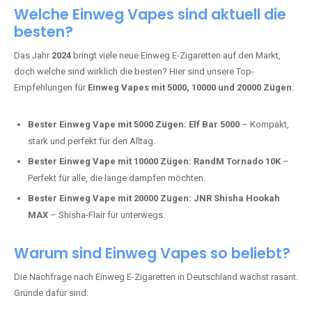
Adalya Einweg Vapes:
Perfekt für Fans von Premium-Shisha-
Tabak.
Fumot Tornado Music 30K:
Einweg Vape mit integriertem
Lautsprecher für ein einzigartiges Erlebnis.
Vozol Star 10K:
Hochwertige Verarbeitung, starke
Nikotindosierung.
Crystal Pro 15K:
Elegantes Design und satte Dampfproduktion.
Welche Einweg Vapes sind aktuell die
besten?
Das Jahr
2024
bringt viele neue Einweg E-Zigaretten auf den Markt,
doch welche sind wirklich die besten? Hier sind unsere Top-
Empfehlungen für
Einweg Vapes mit 5000, 10000 und 20000 Zügen
:
Bester Einweg Vape mit 5000 Zügen:
Elf Bar 5000
– Kompakt,
stark und perfekt für den Alltag.
Bester Einweg Vape mit 10000 Zügen:
RandM Tornado 10K
–