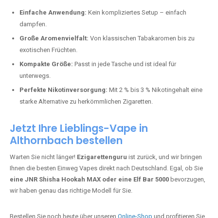
Perfekt für alle, die lange dampfen möchten.
Bester Einweg Vape mit 20000 Zügen:
JNR Shisha Hookah
MAX
– Shisha-Flair für unterwegs.
Warum sind Einweg Vapes so beliebt?
Die Nachfrage nach Einweg E-Zigaretten in Deutschland wächst rasant.
Gründe dafür sind:
Einfache Anwendung:
Kein kompliziertes Setup – einfach
dampfen.
Große Aromenvielfalt:
Von klassischen Tabakaromen bis zu
exotischen Früchten.
Kompakte Größe:
Passt in jede Tasche und ist ideal für
unterwegs.
Perfekte Nikotinversorgung:
Mit 2 % bis 3 % Nikotingehalt eine
starke Alternative zu herkömmlichen Zigaretten.