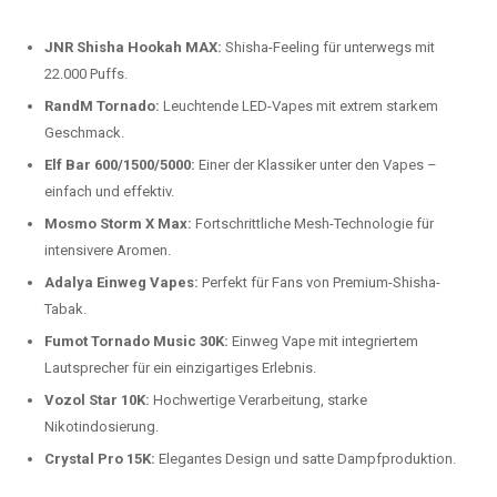
beliebtesten Modelle.
Top-Marken für Einweg Vapes in
Deutschland
Wir bieten Ihnen eine handverlesene Auswahl der besten Einweg
Vapes. Unsere Experten testen regelmäßig neue Modelle, um Ihnen nur
die besten Produkte anbieten zu können. Hier sind einige der
beliebtesten Marken:
JNR Shisha Hookah MAX:
Shisha-Feeling für unterwegs mit
22.000 Puffs.
RandM Tornado:
Leuchtende LED-Vapes mit extrem starkem
Geschmack.
Elf Bar 600/1500/5000:
Einer der Klassiker unter den Vapes –
einfach und effektiv.
Mosmo Storm X Max:
Fortschrittliche Mesh-Technologie für
intensivere Aromen.