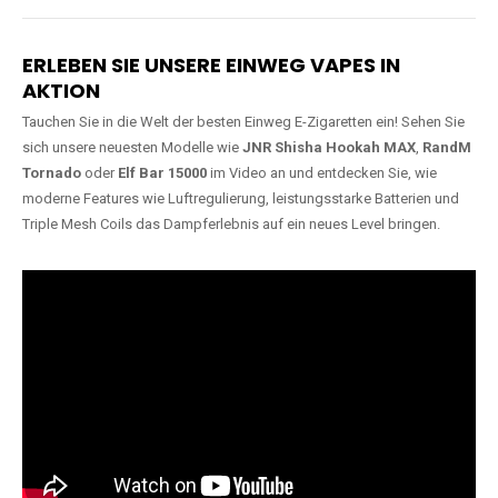
Lange Haltbarkeit
Hochwertige
Verarbeitung
Unsere Vapes sind in Varianten
mit
5000, 10000, 20000 oder
Unsere Modelle bestehen aus
sogar 40000 Zügen
erhältlich
robusten Materialien und
und bieten eine langanhaltende
garantieren ein sicheres,
Nutzung mit leistungsstarken
zuverlässiges und intensives
Akkus.
Dampferlebnis.
ERLEBEN SIE UNSERE EINWEG VAPES IN
AKTION
Tauchen Sie in die Welt der besten Einweg E-Zigaretten ein! Sehen Sie
sich unsere neuesten Modelle wie
JNR Shisha Hookah MAX
,
RandM
Tornado
oder
Elf Bar 15000
im Video an und entdecken Sie, wie
moderne Features wie Luftregulierung, leistungsstarke Batterien und
Triple Mesh Coils das Dampferlebnis auf ein neues Level bringen.