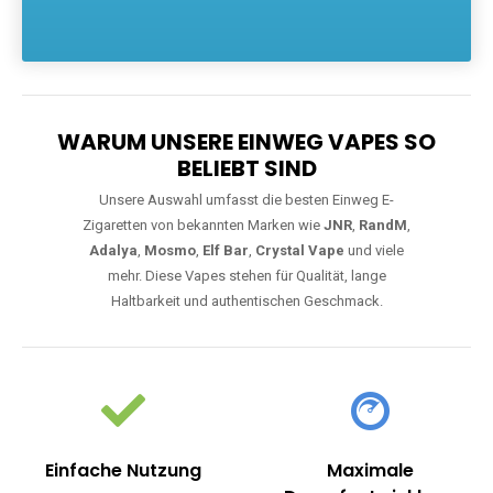
Die größte Auswahl an hochwertigen Einweg E-Zigaretten.
Einweg Vapes sind die ideale Lösung für Dampfer, die Wert auf
Komfort, starke Leistung und einfache Handhabung legen. Egal,
ob Sie eine Vape mit Nikotin suchen, eine große Auswahl an
Geschmacksrichtungen bevorzugen oder ein langlebiges
Modell mit 5000, 10000 oder 20000 Zügen wünschen – wir
haben die perfekte Auswahl. Alle Modelle bieten moderne
Technologie und ein einzigartiges Dampferlebnis.
WARUM UNSERE EINWEG VAPES SO
BELIEBT SIND
Unsere Auswahl umfasst die besten Einweg E-
Zigaretten von bekannten Marken wie
JNR
,
RandM
,
Adalya
,
Mosmo
,
Elf Bar
,
Crystal Vape
und viele
mehr. Diese Vapes stehen für Qualität, lange