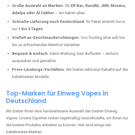
Deutschland erlebt einen regelrechten Boom der Einweg E-Zigaretten.
In Städten wie
Althornbach
setzen immer mehr Dampfer auf moderne
Vapes mit hoher Kapazität, intensiven Aromen und einer einfachen
Handhabung. Hier sind die wichtigsten Gründe, warum Sie bei uns
bestellen sollten:
Die neuesten Modelle:
Wir führen nur die aktuellsten Vapes mit
bis zu
40.000 Zügen
.
Große Auswahl an Marken:
Ob
Elf Bar, RandM, JNR, Mosmo,
Adalya oder Al Fakher
– wir haben alles.
Schnelle Lieferung nach Deutschland:
Ihr Paket erreicht Sie in
nur
1 bis 3 Tagen
.
Vielfalt an Geschmacksrichtungen:
Von fruchtig über süß bis
hin zu erfrischenden Menthol-Varianten.
Bequem & einfach:
Keine Wartung, kein Aufladen – einfach
auspacken und genießen.
Preis-Leistungs-Verhältnis:
Wir bieten exklusive Rabatte auf die