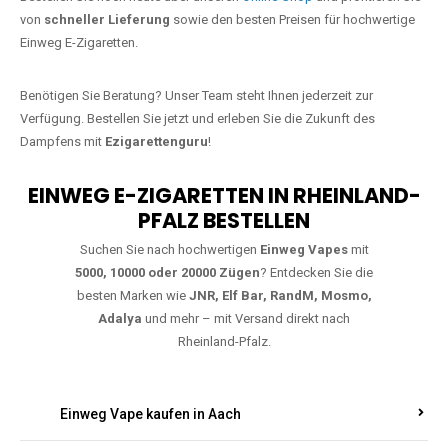
Jetzt Ihre Lieblings-Vape in
Althornbach bestellen
Warten Sie nicht länger!
Ezigarettenguru
ist zurück, und wir bringen
Ihnen die besten Einweg Vapes direkt nach Deutschland. Egal, ob Sie
eine JNR Shisha Hookah MAX oder eine Elf Bar 5000
bevorzugen,
wir haben genau das richtige Modell für Sie.
Bestellen Sie noch heute über unseren
Online-Shop
und profitieren Sie
von
schneller Lieferung
sowie den besten Preisen für hochwertige
Einweg E-Zigaretten.
Benötigen Sie Beratung? Unser Team steht Ihnen jederzeit zur
Verfügung. Bestellen Sie jetzt und erleben Sie die Zukunft des
Dampfens mit
Ezigarettenguru
!
EINWEG E-ZIGARETTEN IN RHEINLAND-
PFALZ BESTELLEN
Suchen Sie nach hochwertigen
Einweg Vapes
mit