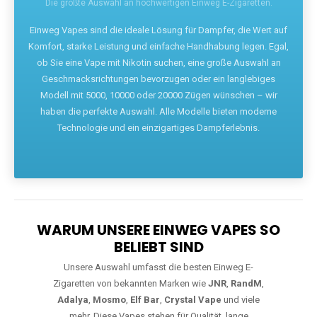
Die größte Auswahl an hochwertigen Einweg E-Zigaretten.
Einweg Vapes sind die ideale Lösung für Dampfer, die Wert auf
Komfort, starke Leistung und einfache Handhabung legen. Egal,
ob Sie eine Vape mit Nikotin suchen, eine große Auswahl an
Geschmacksrichtungen bevorzugen oder ein langlebiges
Modell mit 5000, 10000 oder 20000 Zügen wünschen – wir
haben die perfekte Auswahl. Alle Modelle bieten moderne
Technologie und ein einzigartiges Dampferlebnis.
WARUM UNSERE EINWEG VAPES SO
BELIEBT SIND
Unsere Auswahl umfasst die besten Einweg E-
Zigaretten von bekannten Marken wie
JNR
,
RandM
,
Adalya
,
Mosmo
,
Elf Bar
,
Crystal Vape
und viele
mehr. Diese Vapes stehen für Qualität, lange