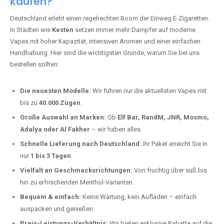
kaufen?
Deutschland erlebt einen regelrechten Boom der Einweg E-Zigaretten.
In Städten wie
Kesten
setzen immer mehr Dampfer auf moderne
Vapes mit hoher Kapazität, intensiven Aromen und einer einfachen
Handhabung. Hier sind die wichtigsten Gründe, warum Sie bei uns
bestellen sollten:
Die neuesten Modelle:
Wir führen nur die aktuellsten Vapes mit
bis zu
40.000 Zügen
.
Große Auswahl an Marken:
Ob
Elf Bar, RandM, JNR, Mosmo,
Adalya oder Al Fakher
– wir haben alles.
Schnelle Lieferung nach Deutschland:
Ihr Paket erreicht Sie in
nur
1 bis 3 Tagen
.
Vielfalt an Geschmacksrichtungen:
Von fruchtig über süß bis
hin zu erfrischenden Menthol-Varianten.
Bequem & einfach:
Keine Wartung, kein Aufladen – einfach
auspacken und genießen.
Preis-Leistungs-Verhältnis:
Wir bieten exklusive Rabatte auf die