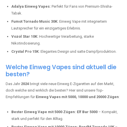
Adalya Einweg Vapes:
Perfekt für Fans von Premium-Shisha-
Tabak.
Fumot Tornado Music 30K:
Einweg Vape mit integriertem
Lautsprecher für ein einzigartiges Erlebnis.
Vozol Star 10K:
Hochwertige Verarbeitung, starke
Nikotindosierung.
Crystal Pro 15K:
Elegantes Design und satte Dampfproduktion.
Welche Einweg Vapes sind aktuell die
besten?
Das Jahr
2024
bringt viele neue Einweg E-Zigaretten auf den Markt,
doch welche sind wirklich die besten? Hier sind unsere Top-
Empfehlungen für
Einweg Vapes mit 5000, 10000 und 20000 Zügen
:
Bester Einweg Vape mit 5000 Zügen:
Elf Bar 5000
– Kompakt,
stark und perfekt für den Alltag.
Bester Einweg Vape mit 10000 Zügen:
RandM Tornado 10K
–