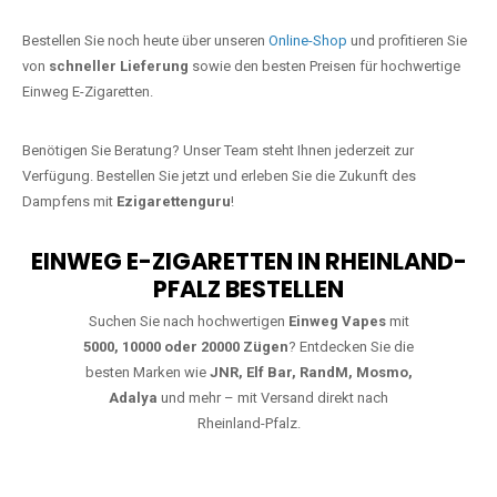
Jetzt Ihre Lieblings-Vape in
Gastemühle bestellen
Warten Sie nicht länger!
Ezigarettenguru
ist zurück, und wir bringen
Ihnen die besten Einweg Vapes direkt nach Deutschland. Egal, ob Sie
eine JNR Shisha Hookah MAX oder eine Elf Bar 5000
bevorzugen,
wir haben genau das richtige Modell für Sie.
Bestellen Sie noch heute über unseren
Online-Shop
und profitieren Sie
von
schneller Lieferung
sowie den besten Preisen für hochwertige
Einweg E-Zigaretten.
Benötigen Sie Beratung? Unser Team steht Ihnen jederzeit zur
Verfügung. Bestellen Sie jetzt und erleben Sie die Zukunft des
Dampfens mit
Ezigarettenguru
!
EINWEG E-ZIGARETTEN IN RHEINLAND-