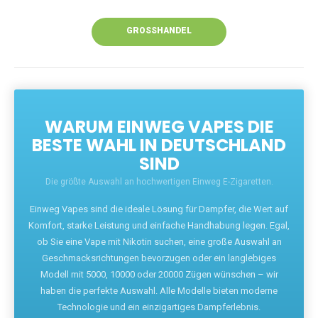
Unsere Vapes bieten intensiven Geschmack,
leistungsstarke Akkus und eine Vielzahl von
Aromen. Dank unseres schnellen Versands aus
Europa ist die Lieferung in Deutschland innerhalb
weniger Tage gewährleistet.
JETZT BESTELLEN
GROSSHANDEL
WARUM EINWEG VAPES DIE
BESTE WAHL IN DEUTSCHLAND
SIND