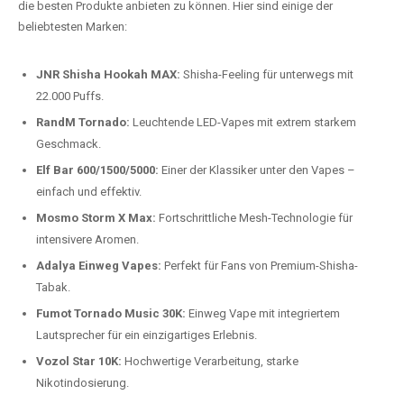
Preis-Leistungs-Verhältnis:
Wir bieten exklusive Rabatte auf die
beliebtesten Modelle.
Top-Marken für Einweg Vapes in
Deutschland
Wir bieten Ihnen eine handverlesene Auswahl der besten Einweg
Vapes. Unsere Experten testen regelmäßig neue Modelle, um Ihnen nur
die besten Produkte anbieten zu können. Hier sind einige der
beliebtesten Marken:
JNR Shisha Hookah MAX:
Shisha-Feeling für unterwegs mit
22.000 Puffs.
RandM Tornado:
Leuchtende LED-Vapes mit extrem starkem
Geschmack.
Elf Bar 600/1500/5000:
Einer der Klassiker unter den Vapes –
einfach und effektiv.
Mosmo Storm X Max:
Fortschrittliche Mesh-Technologie für