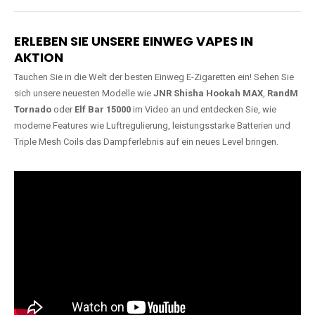
Lange Haltbarkeit
Hochwertige
Verarbeitung
Unsere Vapes sind in Varianten
mit
5000, 10000, 20000 oder
Unsere Modelle bestehen aus
sogar 40000 Zügen
erhältlich
robusten Materialien und
und bieten eine langanhaltende
garantieren ein sicheres,
Nutzung mit leistungsstarken
zuverlässiges und intensives
Akkus.
Dampferlebnis.
ERLEBEN SIE UNSERE EINWEG VAPES IN
AKTION
Tauchen Sie in die Welt der besten Einweg E-Zigaretten ein! Sehen Sie
sich unsere neuesten Modelle wie
JNR Shisha Hookah MAX
,
RandM
Tornado
oder
Elf Bar 15000
im Video an und entdecken Sie, wie
moderne Features wie Luftregulierung, leistungsstarke Batterien und
Triple Mesh Coils das Dampferlebnis auf ein neues Level bringen.