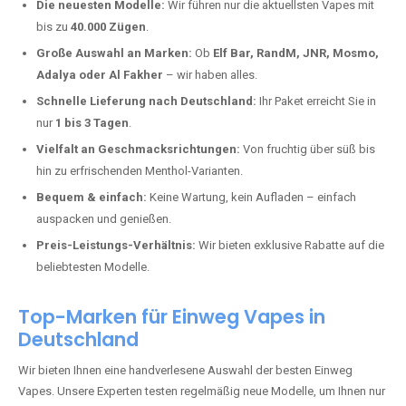
Gastemühle kaufen?
Deutschland erlebt einen regelrechten Boom der Einweg E-Zigaretten.
In Städten wie
Gastemühle
setzen immer mehr Dampfer auf moderne
Vapes mit hoher Kapazität, intensiven Aromen und einer einfachen
Handhabung. Hier sind die wichtigsten Gründe, warum Sie bei uns
bestellen sollten:
Die neuesten Modelle:
Wir führen nur die aktuellsten Vapes mit
bis zu
40.000 Zügen
.
Große Auswahl an Marken:
Ob
Elf Bar, RandM, JNR, Mosmo,
Adalya oder Al Fakher
– wir haben alles.
Schnelle Lieferung nach Deutschland:
Ihr Paket erreicht Sie in
nur
1 bis 3 Tagen
.
Vielfalt an Geschmacksrichtungen:
Von fruchtig über süß bis
hin zu erfrischenden Menthol-Varianten.
Bequem & einfach:
Keine Wartung, kein Aufladen – einfach
auspacken und genießen.