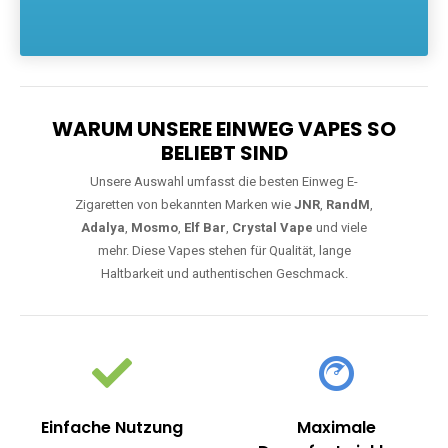
Die größte Auswahl an hochwertigen Einweg E-Zigaretten.
Einweg Vapes sind die ideale Lösung für Dampfer, die Wert auf
Komfort, starke Leistung und einfache Handhabung legen. Egal,
ob Sie eine Vape mit Nikotin suchen, eine große Auswahl an
Geschmacksrichtungen bevorzugen oder ein langlebiges
Modell mit 5000, 10000 oder 20000 Zügen wünschen – wir
haben die perfekte Auswahl. Alle Modelle bieten moderne
Technologie und ein einzigartiges Dampferlebnis.
WARUM UNSERE EINWEG VAPES SO
BELIEBT SIND
Unsere Auswahl umfasst die besten Einweg E-
Zigaretten von bekannten Marken wie
JNR
,
RandM
,
Adalya
,
Mosmo
,
Elf Bar
,
Crystal Vape
und viele
mehr. Diese Vapes stehen für Qualität, lange