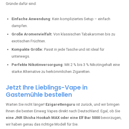
Bester Einweg Vape mit 10000 Zügen:
RandM Tornado 10K
–
Perfekt für alle, die lange dampfen möchten.
Bester Einweg Vape mit 20000 Zügen:
JNR Shisha Hookah
MAX
– Shisha-Flair für unterwegs.
Warum sind Einweg Vapes so beliebt?
Die Nachfrage nach Einweg E-Zigaretten in Deutschland wächst rasant.
Gründe dafür sind:
Einfache Anwendung:
Kein kompliziertes Setup – einfach
dampfen.
Große Aromenvielfalt:
Von klassischen Tabakaromen bis zu
exotischen Früchten.
Kompakte Größe:
Passt in jede Tasche und ist ideal für
unterwegs.
Perfekte Nikotinversorgung:
Mit 2 % bis 3 % Nikotingehalt eine
starke Alternative zu herkömmlichen Zigaretten.