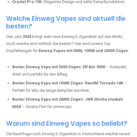
intensivere Aromen.
Adalya Einweg Vapes:
Perfekt für Fans von Premium-Shisha-
Tabak.
Fumot Tornado Music 30K:
Einweg Vape mit integriertem
Lautsprecher für ein einzigartiges Erlebnis.
Vozol Star 10K:
Hochwertige Verarbeitung, starke
Nikotindosierung.
Crystal Pro 15K:
Elegantes Design und satte Dampfproduktion.
Welche Einweg Vapes sind aktuell die
besten?
Das Jahr
2024
bringt viele neue Einweg E-Zigaretten auf den Markt,
doch welche sind wirklich die besten? Hier sind unsere Top-
Empfehlungen für
Einweg Vapes mit 5000, 10000 und 20000 Zügen
:
Bester Einweg Vape mit 5000 Zügen:
Elf Bar 5000
– Kompakt,
stark und perfekt für den Alltag.