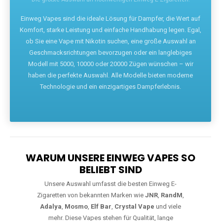
Die größte Auswahl an hochwertigen Einweg E-Zigaretten.
Einweg Vapes sind die ideale Lösung für Dampfer, die Wert auf
Komfort, starke Leistung und einfache Handhabung legen. Egal,
ob Sie eine Vape mit Nikotin suchen, eine große Auswahl an
Geschmacksrichtungen bevorzugen oder ein langlebiges
Modell mit 5000, 10000 oder 20000 Zügen wünschen – wir
haben die perfekte Auswahl. Alle Modelle bieten moderne
Technologie und ein einzigartiges Dampferlebnis.
WARUM UNSERE EINWEG VAPES SO
BELIEBT SIND
Unsere Auswahl umfasst die besten Einweg E-
Zigaretten von bekannten Marken wie
JNR
,
RandM
,
Adalya
,
Mosmo
,
Elf Bar
,
Crystal Vape
und viele
mehr. Diese Vapes stehen für Qualität, lange