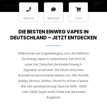
ANRUFEN
WHATSAPP
SHOP
DIE BESTEN EINWEG VAPES IN
DEUTSCHLAND – JETZT ENTDECKEN
Willkommen auf ezigarettenguru.com, der Plattform
für Einweg Vapes in Deutschland. Seit 2013 ist
unser Ziel, Dampfern die besten Einweg E-
Zigaretten anzubieten. Wir führen eine breite
Auswahl an renommierten Marken wie JNR, RandM,
Adalya, Mosmo, AirMez, Ghost Pro et bien d'autres.
Wer eine günstige Einweg Vape mit 5000, 10000
oder 20000 Zügen sucht, findet hier die besten
Angebote.