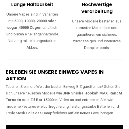
Lange Haltbarkeit
Hochwertige
Verarbeitung
Unsere Vapes sind in Varianten
mit
5000, 10000, 20000 oder
Unsere Modelle bestehen aus
sogar 40000 Zügen
erhältlich
robusten Materialien und
und bieten eine langanhaltende
garantieren ein sicheres,
Nutzung mit leistungsstarken
zuverlässiges und intensives
Akkus.
Dampferlebnis.
ERLEBEN SIE UNSERE EINWEG VAPES IN
AKTION
Tauchen Sie in die Welt der besten Einweg E-Zigaretten ein! Sehen Sie
sich unsere neuesten Modelle wie
JNR Shisha Hookah MAX
,
RandM
Tornado
oder
Elf Bar 15000
im Video an und entdecken Sie, wie
moderne Features wie Luftregulierung, leistungsstarke Batterien und
Triple Mesh Coils das Dampferlebnis auf ein neues Level bringen.