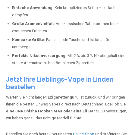
Perfekt für alle, die lange dampfen möchten.
Bester Einweg Vape mit 20000 Zügen:
JNR Shisha Hookah
MAX
– Shisha-Flair für unterwegs.
Warum sind Einweg Vapes so beliebt?
Die Nachfrage nach Einweg E-Zigaretten in Deutschland wächst rasant.
Gründe dafür sind:
Einfache Anwendung:
Kein kompliziertes Setup – einfach
dampfen.
Große Aromenvielfalt:
Von klassischen Tabakaromen bis zu
exotischen Früchten.
Kompakte Größe:
Passt in jede Tasche und ist ideal für
unterwegs.
Perfekte Nikotinversorgung:
Mit 2 % bis 3 % Nikotingehalt eine
starke Alternative zu herkömmlichen Zigaretten.