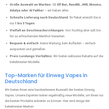
Deutschland erlebt einen regelrechten Boom der Einweg E-Zigaretten.
In Städten wie
Linden
setzen immer mehr Dampfer auf moderne
Vapes mit hoher Kapazität, intensiven Aromen und einer einfachen
Handhabung. Hier sind die wichtigsten Gründe, warum Sie bei uns
bestellen sollten:
Die neuesten Modelle:
Wir führen nur die aktuellsten Vapes mit
bis zu
40.000 Zügen
.
Große Auswahl an Marken:
Ob
Elf Bar, RandM, JNR, Mosmo,
Adalya oder Al Fakher
– wir haben alles.
Schnelle Lieferung nach Deutschland:
Ihr Paket erreicht Sie in
nur
1 bis 3 Tagen
.
Vielfalt an Geschmacksrichtungen:
Von fruchtig über süß bis
hin zu erfrischenden Menthol-Varianten.
Bequem & einfach:
Keine Wartung, kein Aufladen – einfach
auspacken und genießen.
Preis-Leistungs-Verhältnis:
Wir bieten exklusive Rabatte auf die