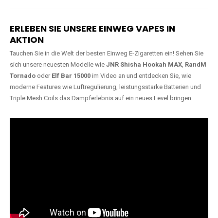
Lange Haltbarkeit
Hochwertige
Verarbeitung
Unsere Vapes sind in Varianten
mit
5000, 10000, 20000 oder
Unsere Modelle bestehen aus
sogar 40000 Zügen
erhältlich
robusten Materialien und
und bieten eine langanhaltende
garantieren ein sicheres,
Nutzung mit leistungsstarken
zuverlässiges und intensives
Akkus.
Dampferlebnis.
ERLEBEN SIE UNSERE EINWEG VAPES IN
AKTION
Tauchen Sie in die Welt der besten Einweg E-Zigaretten ein! Sehen Sie
sich unsere neuesten Modelle wie
JNR Shisha Hookah MAX
,
RandM
Tornado
oder
Elf Bar 15000
im Video an und entdecken Sie, wie
moderne Features wie Luftregulierung, leistungsstarke Batterien und
Triple Mesh Coils das Dampferlebnis auf ein neues Level bringen.