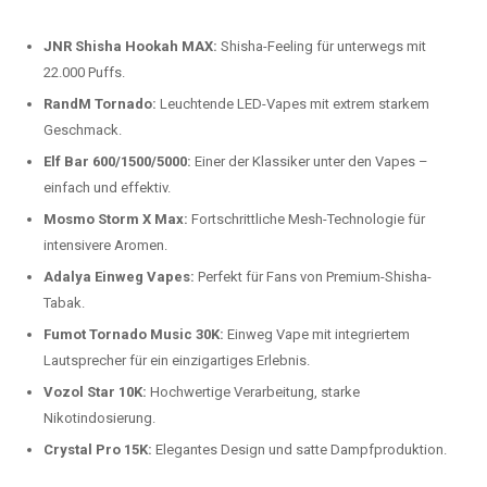
beliebtesten Modelle.
Top-Marken für Einweg Vapes in
Deutschland
Wir bieten Ihnen eine handverlesene Auswahl der besten Einweg
Vapes. Unsere Experten testen regelmäßig neue Modelle, um Ihnen nur
die besten Produkte anbieten zu können. Hier sind einige der
beliebtesten Marken:
JNR Shisha Hookah MAX:
Shisha-Feeling für unterwegs mit
22.000 Puffs.
RandM Tornado:
Leuchtende LED-Vapes mit extrem starkem
Geschmack.
Elf Bar 600/1500/5000:
Einer der Klassiker unter den Vapes –
einfach und effektiv.
Mosmo Storm X Max:
Fortschrittliche Mesh-Technologie für
intensivere Aromen.