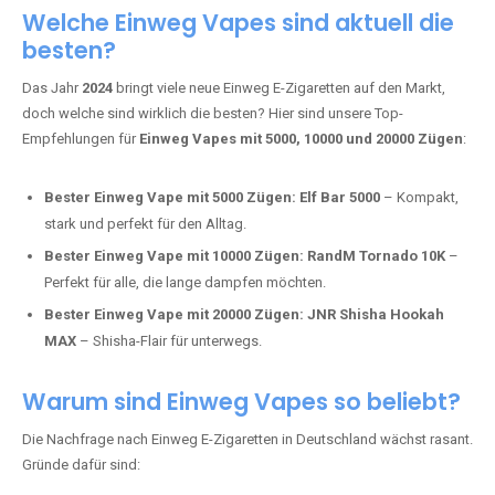
Adalya Einweg Vapes:
Perfekt für Fans von Premium-Shisha-
Tabak.
Fumot Tornado Music 30K:
Einweg Vape mit integriertem
Lautsprecher für ein einzigartiges Erlebnis.
Vozol Star 10K:
Hochwertige Verarbeitung, starke
Nikotindosierung.
Crystal Pro 15K:
Elegantes Design und satte Dampfproduktion.
Welche Einweg Vapes sind aktuell die
besten?
Das Jahr
2024
bringt viele neue Einweg E-Zigaretten auf den Markt,
doch welche sind wirklich die besten? Hier sind unsere Top-
Empfehlungen für
Einweg Vapes mit 5000, 10000 und 20000 Zügen
:
Bester Einweg Vape mit 5000 Zügen:
Elf Bar 5000
– Kompakt,
stark und perfekt für den Alltag.
Bester Einweg Vape mit 10000 Zügen:
RandM Tornado 10K
–