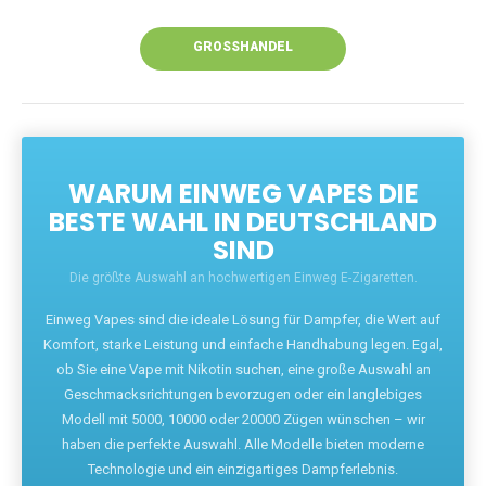
Unsere Vapes bieten intensiven Geschmack,
leistungsstarke Akkus und eine Vielzahl von
Aromen. Dank unseres schnellen Versands aus
Europa ist die Lieferung in Deutschland innerhalb
weniger Tage gewährleistet.
JETZT BESTELLEN
GROSSHANDEL
WARUM EINWEG VAPES DIE
BESTE WAHL IN DEUTSCHLAND
SIND