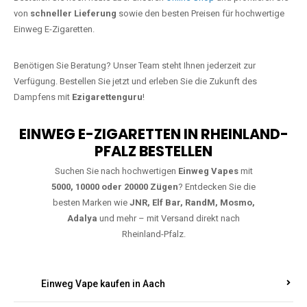
Jetzt Ihre Lieblings-Vape in Linden
bestellen
Warten Sie nicht länger!
Ezigarettenguru
ist zurück, und wir bringen
Ihnen die besten Einweg Vapes direkt nach Deutschland. Egal, ob Sie
eine JNR Shisha Hookah MAX oder eine Elf Bar 5000
bevorzugen,
wir haben genau das richtige Modell für Sie.
Bestellen Sie noch heute über unseren
Online-Shop
und profitieren Sie
von
schneller Lieferung
sowie den besten Preisen für hochwertige
Einweg E-Zigaretten.
Benötigen Sie Beratung? Unser Team steht Ihnen jederzeit zur
Verfügung. Bestellen Sie jetzt und erleben Sie die Zukunft des
Dampfens mit
Ezigarettenguru
!
EINWEG E-ZIGARETTEN IN RHEINLAND-
PFALZ BESTELLEN
Suchen Sie nach hochwertigen
Einweg Vapes
mit