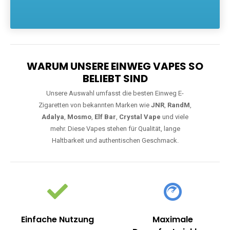
Die größte Auswahl an hochwertigen Einweg E-Zigaretten.
Einweg Vapes sind die ideale Lösung für Dampfer, die Wert auf
Komfort, starke Leistung und einfache Handhabung legen. Egal,
ob Sie eine Vape mit Nikotin suchen, eine große Auswahl an
Geschmacksrichtungen bevorzugen oder ein langlebiges
Modell mit 5000, 10000 oder 20000 Zügen wünschen – wir
haben die perfekte Auswahl. Alle Modelle bieten moderne
Technologie und ein einzigartiges Dampferlebnis.
WARUM UNSERE EINWEG VAPES SO
BELIEBT SIND
Unsere Auswahl umfasst die besten Einweg E-
Zigaretten von bekannten Marken wie
JNR
,
RandM
,
Adalya
,
Mosmo
,
Elf Bar
,
Crystal Vape
und viele
mehr. Diese Vapes stehen für Qualität, lange