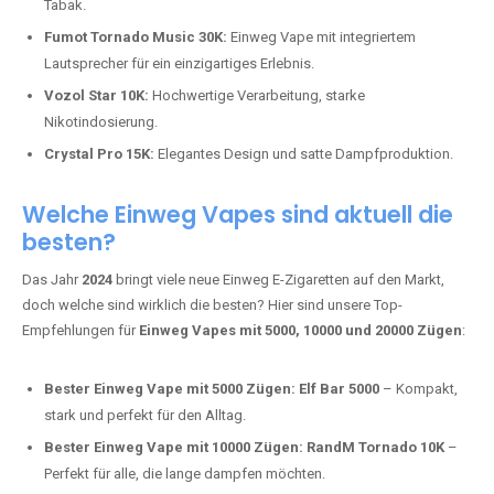
Adalya Einweg Vapes:
Perfekt für Fans von Premium-Shisha-
Tabak.
Fumot Tornado Music 30K:
Einweg Vape mit integriertem
Lautsprecher für ein einzigartiges Erlebnis.
Vozol Star 10K:
Hochwertige Verarbeitung, starke
Nikotindosierung.
Crystal Pro 15K:
Elegantes Design und satte Dampfproduktion.
Welche Einweg Vapes sind aktuell die
besten?
Das Jahr
2024
bringt viele neue Einweg E-Zigaretten auf den Markt,
doch welche sind wirklich die besten? Hier sind unsere Top-
Empfehlungen für
Einweg Vapes mit 5000, 10000 und 20000 Zügen
:
Bester Einweg Vape mit 5000 Zügen:
Elf Bar 5000
– Kompakt,
stark und perfekt für den Alltag.
Bester Einweg Vape mit 10000 Zügen:
RandM Tornado 10K
–