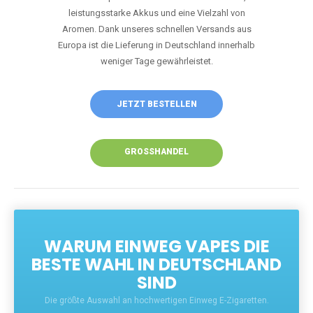
Unsere Vapes bieten intensiven Geschmack,
leistungsstarke Akkus und eine Vielzahl von
Aromen. Dank unseres schnellen Versands aus
Europa ist die Lieferung in Deutschland innerhalb
weniger Tage gewährleistet.
JETZT BESTELLEN
GROSSHANDEL
WARUM EINWEG VAPES DIE
BESTE WAHL IN DEUTSCHLAND
SIND