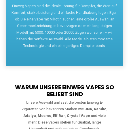
Die größte Auswahl an hochwertigen Einweg E-Zigaretten.
Einweg Vapes sind die ideale Lösung für Dampfer, die Wert auf
Komfort, starke Leistung und einfache Handhabung legen. Egal,
ob Sie eine Vape mit Nikotin suchen, eine große Auswahl an
Geschmacksrichtungen bevorzugen oder ein langlebiges
Modell mit 5000, 10000 oder 20000 Zügen wünschen – wir
haben die perfekte Auswahl. Alle Modelle bieten moderne
Technologie und ein einzigartiges Dampferlebnis.
WARUM UNSERE EINWEG VAPES SO
BELIEBT SIND
Unsere Auswahl umfasst die besten Einweg E-
Zigaretten von bekannten Marken wie
JNR
,
RandM
,
Adalya
,
Mosmo
,
Elf Bar
,
Crystal Vape
und viele
mehr. Diese Vapes stehen für Qualität, lange