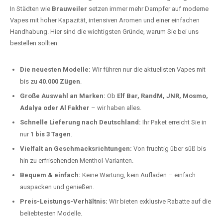
Deutschland erlebt einen regelrechten Boom der Einweg E-Zigaretten.
In Städten wie
Brauweiler
setzen immer mehr Dampfer auf moderne
Vapes mit hoher Kapazität, intensiven Aromen und einer einfachen
Handhabung. Hier sind die wichtigsten Gründe, warum Sie bei uns
bestellen sollten:
Die neuesten Modelle:
Wir führen nur die aktuellsten Vapes mit
bis zu
40.000 Zügen
.
Große Auswahl an Marken:
Ob
Elf Bar, RandM, JNR, Mosmo,
Adalya oder Al Fakher
– wir haben alles.
Schnelle Lieferung nach Deutschland:
Ihr Paket erreicht Sie in
nur
1 bis 3 Tagen
.
Vielfalt an Geschmacksrichtungen:
Von fruchtig über süß bis
hin zu erfrischenden Menthol-Varianten.
Bequem & einfach:
Keine Wartung, kein Aufladen – einfach
auspacken und genießen.
Preis-Leistungs-Verhältnis:
Wir bieten exklusive Rabatte auf die