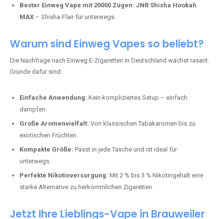
Perfekt für alle, die lange dampfen möchten.
Bester Einweg Vape mit 20000 Zügen:
JNR Shisha Hookah
MAX
– Shisha-Flair für unterwegs.
Warum sind Einweg Vapes so beliebt?
Die Nachfrage nach Einweg E-Zigaretten in Deutschland wächst rasant.
Gründe dafür sind:
Einfache Anwendung:
Kein kompliziertes Setup – einfach
dampfen.
Große Aromenvielfalt:
Von klassischen Tabakaromen bis zu
exotischen Früchten.
Kompakte Größe:
Passt in jede Tasche und ist ideal für
unterwegs.
Perfekte Nikotinversorgung:
Mit 2 % bis 3 % Nikotingehalt eine
starke Alternative zu herkömmlichen Zigaretten.