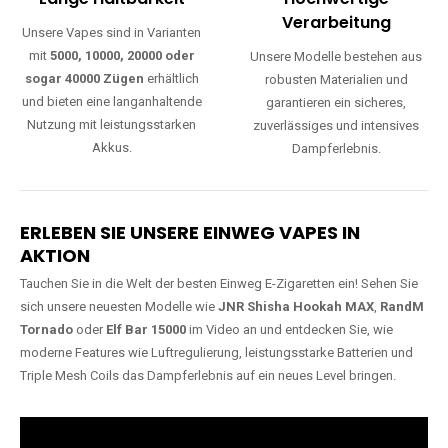
Lange Haltbarkeit
Hochwertige
Verarbeitung
Unsere Vapes sind in Varianten
mit
5000, 10000, 20000 oder
Unsere Modelle bestehen aus
sogar 40000 Zügen
erhältlich
robusten Materialien und
und bieten eine langanhaltende
garantieren ein sicheres,
Nutzung mit leistungsstarken
zuverlässiges und intensives
Akkus.
Dampferlebnis.
ERLEBEN SIE UNSERE EINWEG VAPES IN
AKTION
Tauchen Sie in die Welt der besten Einweg E-Zigaretten ein! Sehen Sie
sich unsere neuesten Modelle wie
JNR Shisha Hookah MAX
,
RandM
Tornado
oder
Elf Bar 15000
im Video an und entdecken Sie, wie
moderne Features wie Luftregulierung, leistungsstarke Batterien und
Triple Mesh Coils das Dampferlebnis auf ein neues Level bringen.