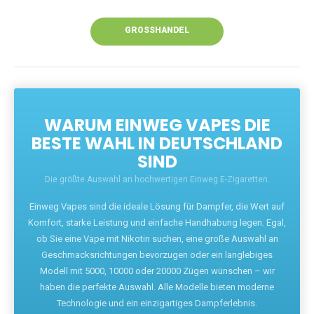
Unsere Vapes bieten intensiven Geschmack,
leistungsstarke Akkus und eine Vielzahl von
Aromen. Dank unseres schnellen Versands aus
Europa ist die Lieferung in Deutschland innerhalb
weniger Tage gewährleistet.
JETZT BESTELLEN
GROSSHANDEL
WARUM EINWEG VAPES DIE
BESTE WAHL IN DEUTSCHLAND
SIND