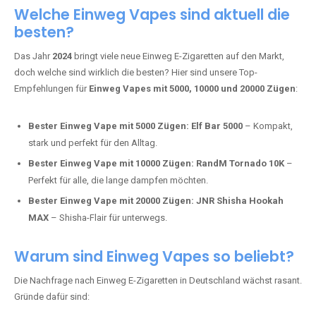
Adalya Einweg Vapes:
Perfekt für Fans von Premium-Shisha-
Tabak.
Fumot Tornado Music 30K:
Einweg Vape mit integriertem
Lautsprecher für ein einzigartiges Erlebnis.
Vozol Star 10K:
Hochwertige Verarbeitung, starke
Nikotindosierung.
Crystal Pro 15K:
Elegantes Design und satte Dampfproduktion.
Welche Einweg Vapes sind aktuell die
besten?
Das Jahr
2024
bringt viele neue Einweg E-Zigaretten auf den Markt,
doch welche sind wirklich die besten? Hier sind unsere Top-
Empfehlungen für
Einweg Vapes mit 5000, 10000 und 20000 Zügen
:
Bester Einweg Vape mit 5000 Zügen:
Elf Bar 5000
– Kompakt,
stark und perfekt für den Alltag.
Bester Einweg Vape mit 10000 Zügen:
RandM Tornado 10K
–