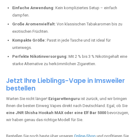
Perfekt für alle, die lange dampfen möchten.
Bester Einweg Vape mit 20000 Zügen:
JNR Shisha Hookah
MAX
– Shisha-Flair für unterwegs.
Warum sind Einweg Vapes so beliebt?
Die Nachfrage nach Einweg E-Zigaretten in Deutschland wächst rasant.
Gründe dafür sind:
Einfache Anwendung:
Kein kompliziertes Setup – einfach
dampfen.
Große Aromenvielfalt:
Von klassischen Tabakaromen bis zu
exotischen Früchten.
Kompakte Größe:
Passt in jede Tasche und ist ideal für
unterwegs.
Perfekte Nikotinversorgung:
Mit 2 % bis 3 % Nikotingehalt eine
starke Alternative zu herkömmlichen Zigaretten.