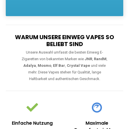
Die größte Auswahl an hochwertigen Einweg E-Zigaretten.
Einweg Vapes sind die ideale Lösung für Dampfer, die Wert auf
Komfort, starke Leistung und einfache Handhabung legen. Egal,
ob Sie eine Vape mit Nikotin suchen, eine große Auswahl an
Geschmacksrichtungen bevorzugen oder ein langlebiges
Modell mit 5000, 10000 oder 20000 Zügen wünschen – wir
haben die perfekte Auswahl. Alle Modelle bieten moderne
Technologie und ein einzigartiges Dampferlebnis.
WARUM UNSERE EINWEG VAPES SO
BELIEBT SIND
Unsere Auswahl umfasst die besten Einweg E-
Zigaretten von bekannten Marken wie
JNR
,
RandM
,
Adalya
,
Mosmo
,
Elf Bar
,
Crystal Vape
und viele
mehr. Diese Vapes stehen für Qualität, lange