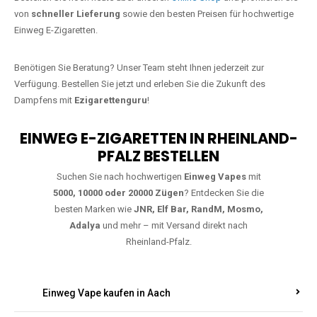
Jetzt Ihre Lieblings-Vape in Imsweiler
bestellen
Warten Sie nicht länger!
Ezigarettenguru
ist zurück, und wir bringen
Ihnen die besten Einweg Vapes direkt nach Deutschland. Egal, ob Sie
eine JNR Shisha Hookah MAX oder eine Elf Bar 5000
bevorzugen,
wir haben genau das richtige Modell für Sie.
Bestellen Sie noch heute über unseren
Online-Shop
und profitieren Sie
von
schneller Lieferung
sowie den besten Preisen für hochwertige
Einweg E-Zigaretten.
Benötigen Sie Beratung? Unser Team steht Ihnen jederzeit zur
Verfügung. Bestellen Sie jetzt und erleben Sie die Zukunft des
Dampfens mit
Ezigarettenguru
!
EINWEG E-ZIGARETTEN IN RHEINLAND-
PFALZ BESTELLEN
Suchen Sie nach hochwertigen
Einweg Vapes
mit