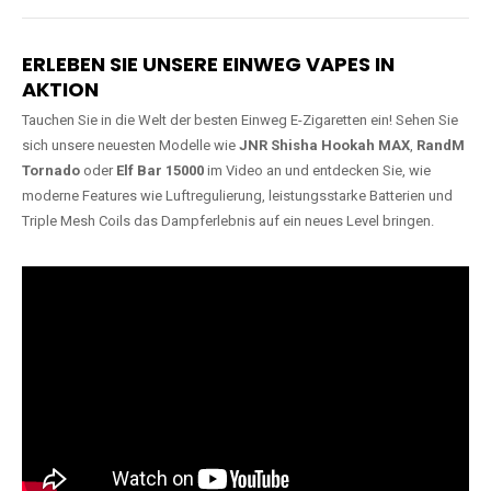
Lange Haltbarkeit
Hochwertige
Verarbeitung
Unsere Vapes sind in Varianten
mit
5000, 10000, 20000 oder
Unsere Modelle bestehen aus
sogar 40000 Zügen
erhältlich
robusten Materialien und
und bieten eine langanhaltende
garantieren ein sicheres,
Nutzung mit leistungsstarken
zuverlässiges und intensives
Akkus.
Dampferlebnis.
ERLEBEN SIE UNSERE EINWEG VAPES IN
AKTION
Tauchen Sie in die Welt der besten Einweg E-Zigaretten ein! Sehen Sie
sich unsere neuesten Modelle wie
JNR Shisha Hookah MAX
,
RandM
Tornado
oder
Elf Bar 15000
im Video an und entdecken Sie, wie
moderne Features wie Luftregulierung, leistungsstarke Batterien und
Triple Mesh Coils das Dampferlebnis auf ein neues Level bringen.