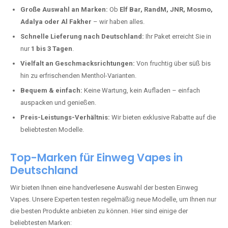
Deutschland erlebt einen regelrechten Boom der Einweg E-Zigaretten.
In Städten wie
Imsweiler
setzen immer mehr Dampfer auf moderne
Vapes mit hoher Kapazität, intensiven Aromen und einer einfachen
Handhabung. Hier sind die wichtigsten Gründe, warum Sie bei uns
bestellen sollten:
Die neuesten Modelle:
Wir führen nur die aktuellsten Vapes mit
bis zu
40.000 Zügen
.
Große Auswahl an Marken:
Ob
Elf Bar, RandM, JNR, Mosmo,
Adalya oder Al Fakher
– wir haben alles.
Schnelle Lieferung nach Deutschland:
Ihr Paket erreicht Sie in
nur
1 bis 3 Tagen
.
Vielfalt an Geschmacksrichtungen:
Von fruchtig über süß bis
hin zu erfrischenden Menthol-Varianten.
Bequem & einfach:
Keine Wartung, kein Aufladen – einfach
auspacken und genießen.
Preis-Leistungs-Verhältnis:
Wir bieten exklusive Rabatte auf die