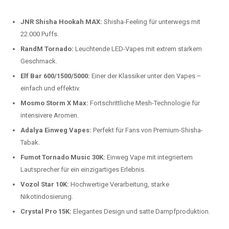
beliebtesten Modelle.
Top-Marken für Einweg Vapes in
Deutschland
Wir bieten Ihnen eine handverlesene Auswahl der besten Einweg
Vapes. Unsere Experten testen regelmäßig neue Modelle, um Ihnen nur
die besten Produkte anbieten zu können. Hier sind einige der
beliebtesten Marken:
JNR Shisha Hookah MAX:
Shisha-Feeling für unterwegs mit
22.000 Puffs.
RandM Tornado:
Leuchtende LED-Vapes mit extrem starkem
Geschmack.
Elf Bar 600/1500/5000:
Einer der Klassiker unter den Vapes –
einfach und effektiv.
Mosmo Storm X Max:
Fortschrittliche Mesh-Technologie für
intensivere Aromen.