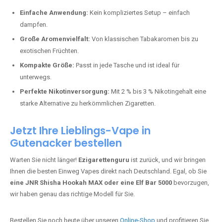
Perfekt für alle, die lange dampfen möchten.
Bester Einweg Vape mit 20000 Zügen:
JNR Shisha Hookah
MAX
– Shisha-Flair für unterwegs.
Warum sind Einweg Vapes so beliebt?
Die Nachfrage nach Einweg E-Zigaretten in Deutschland wächst rasant.
Gründe dafür sind:
Einfache Anwendung:
Kein kompliziertes Setup – einfach
dampfen.
Große Aromenvielfalt:
Von klassischen Tabakaromen bis zu
exotischen Früchten.
Kompakte Größe:
Passt in jede Tasche und ist ideal für
unterwegs.
Perfekte Nikotinversorgung:
Mit 2 % bis 3 % Nikotingehalt eine
starke Alternative zu herkömmlichen Zigaretten.