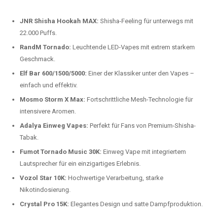
beliebtesten Modelle.
Top-Marken für Einweg Vapes in
Deutschland
Wir bieten Ihnen eine handverlesene Auswahl der besten Einweg
Vapes. Unsere Experten testen regelmäßig neue Modelle, um Ihnen nur
die besten Produkte anbieten zu können. Hier sind einige der
beliebtesten Marken:
JNR Shisha Hookah MAX:
Shisha-Feeling für unterwegs mit
22.000 Puffs.
RandM Tornado:
Leuchtende LED-Vapes mit extrem starkem
Geschmack.
Elf Bar 600/1500/5000:
Einer der Klassiker unter den Vapes –
einfach und effektiv.
Mosmo Storm X Max:
Fortschrittliche Mesh-Technologie für
intensivere Aromen.