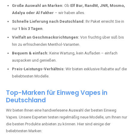
Deutschland erlebt einen regelrechten Boom der Einweg E-Zigaretten.
In Städten wie
Gutenacker
setzen immer mehr Dampfer auf moderne
Vapes mit hoher Kapazität, intensiven Aromen und einer einfachen
Handhabung. Hier sind die wichtigsten Gründe, warum Sie bei uns
bestellen sollten:
Die neuesten Modelle:
Wir führen nur die aktuellsten Vapes mit
bis zu
40.000 Zügen
.
Große Auswahl an Marken:
Ob
Elf Bar, RandM, JNR, Mosmo,
Adalya oder Al Fakher
– wir haben alles.
Schnelle Lieferung nach Deutschland:
Ihr Paket erreicht Sie in
nur
1 bis 3 Tagen
.
Vielfalt an Geschmacksrichtungen:
Von fruchtig über süß bis
hin zu erfrischenden Menthol-Varianten.
Bequem & einfach:
Keine Wartung, kein Aufladen – einfach
auspacken und genießen.
Preis-Leistungs-Verhältnis:
Wir bieten exklusive Rabatte auf die