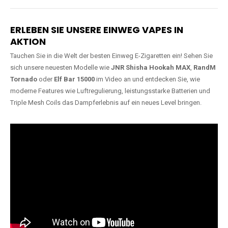
Lange Haltbarkeit
Hochwertige
Verarbeitung
Unsere Vapes sind in Varianten
mit
5000, 10000, 20000 oder
Unsere Modelle bestehen aus
sogar 40000 Zügen
erhältlich
robusten Materialien und
und bieten eine langanhaltende
garantieren ein sicheres,
Nutzung mit leistungsstarken
zuverlässiges und intensives
Akkus.
Dampferlebnis.
ERLEBEN SIE UNSERE EINWEG VAPES IN
AKTION
Tauchen Sie in die Welt der besten Einweg E-Zigaretten ein! Sehen Sie
sich unsere neuesten Modelle wie
JNR Shisha Hookah MAX
,
RandM
Tornado
oder
Elf Bar 15000
im Video an und entdecken Sie, wie
moderne Features wie Luftregulierung, leistungsstarke Batterien und
Triple Mesh Coils das Dampferlebnis auf ein neues Level bringen.