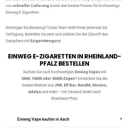
Jetzt Ihre Lieblings-Vape in
Gutenacker bestellen
Warten Sie nicht länger!
Ezigarettenguru
ist zurück, und wir bringen
Ihnen die besten Einweg Vapes direkt nach Deutschland. Egal, ob Sie
eine JNR Shisha Hookah MAX oder eine Elf Bar 5000
bevorzugen,
wir haben genau das richtige Modell für Sie.
Bestellen Sie noch heute über unseren
Online-Shop
und profitieren Sie
von
schneller Lieferung
sowie den besten Preisen für hochwertige
Einweg E-Zigaretten.
Benötigen Sie Beratung? Unser Team steht Ihnen jederzeit zur
Verfügung. Bestellen Sie jetzt und erleben Sie die Zukunft des
Dampfens mit
Ezigarettenguru
!
EINWEG E-ZIGARETTEN IN RHEINLAND-
PFALZ BESTELLEN
Suchen Sie nach hochwertigen
Einweg Vapes
mit