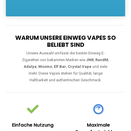
Die größte Auswahl an hochwertigen Einweg E-Zigaretten.
Einweg Vapes sind die ideale Lösung für Dampfer, die Wert auf
Komfort, starke Leistung und einfache Handhabung legen. Egal,
ob Sie eine Vape mit Nikotin suchen, eine große Auswahl an
Geschmacksrichtungen bevorzugen oder ein langlebiges
Modell mit 5000, 10000 oder 20000 Zügen wünschen – wir
haben die perfekte Auswahl. Alle Modelle bieten moderne
Technologie und ein einzigartiges Dampferlebnis.
WARUM UNSERE EINWEG VAPES SO
BELIEBT SIND
Unsere Auswahl umfasst die besten Einweg E-
Zigaretten von bekannten Marken wie
JNR
,
RandM
,
Adalya
,
Mosmo
,
Elf Bar
,
Crystal Vape
und viele
mehr. Diese Vapes stehen für Qualität, lange