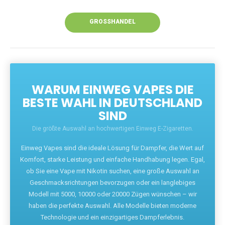
Unsere Vapes bieten intensiven Geschmack,
leistungsstarke Akkus und eine Vielzahl von
Aromen. Dank unseres schnellen Versands aus
Europa ist die Lieferung in Deutschland innerhalb
weniger Tage gewährleistet.
JETZT BESTELLEN
GROSSHANDEL
WARUM EINWEG VAPES DIE
BESTE WAHL IN DEUTSCHLAND
SIND