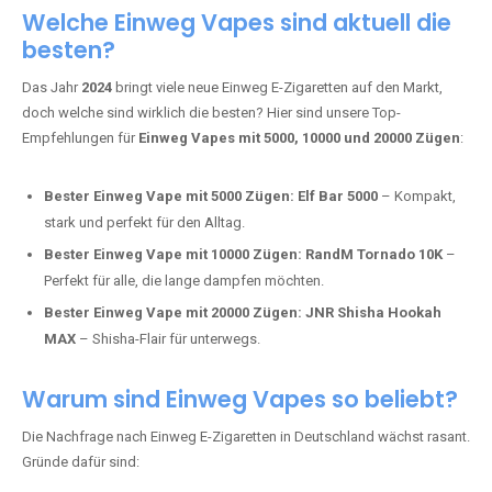
Adalya Einweg Vapes:
Perfekt für Fans von Premium-Shisha-
Tabak.
Fumot Tornado Music 30K:
Einweg Vape mit integriertem
Lautsprecher für ein einzigartiges Erlebnis.
Vozol Star 10K:
Hochwertige Verarbeitung, starke
Nikotindosierung.
Crystal Pro 15K:
Elegantes Design und satte Dampfproduktion.
Welche Einweg Vapes sind aktuell die
besten?
Das Jahr
2024
bringt viele neue Einweg E-Zigaretten auf den Markt,
doch welche sind wirklich die besten? Hier sind unsere Top-
Empfehlungen für
Einweg Vapes mit 5000, 10000 und 20000 Zügen
:
Bester Einweg Vape mit 5000 Zügen:
Elf Bar 5000
– Kompakt,
stark und perfekt für den Alltag.
Bester Einweg Vape mit 10000 Zügen:
RandM Tornado 10K
–