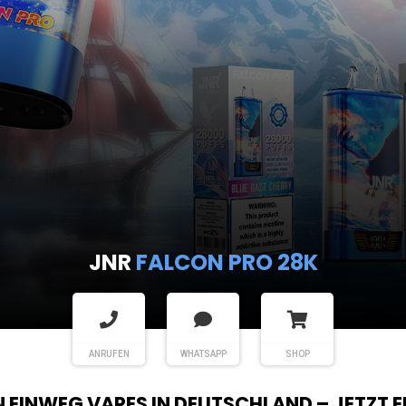
JNR
FALCON PRO 28K
ANRUFEN
WHATSAPP
SHOP
EN EINWEG VAPES IN DEUTSCHLAND – JETZT 