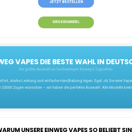
JETZT BESTELLEN
GROSSHANDEL
EG VAPES DIE BESTE WAHL IN DEUTS
Die größte Auswahl an hochwertigen Einweg E-Zigaretten.
mfort, starke Leistung und einfache Handhabung legen. Egal, ob Sie eine Va
r 20000 Zügen wünschen – wir haben die perfekte Auswahl. Alle Modelle biet
ARUM UNSERE EINWEG VAPES SO BELIEBT SI