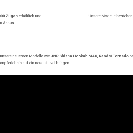
0000 Zügen
erhältlich und
Unsere Modelle bestehen a
en Akkus.
ch unsere neuesten Modelle wie
JNR Shisha Hookah MAX
,
RandM Tornado
o
ampferlebnis auf ein neues Level bringen.