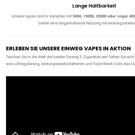
Lange Haltbarkeit
Unsere Vapes sind in Varianten mit
5000, 10000, 20000 oder sogar 4
bieten eine langanhaltende Nutzung mit leistungsstark
ERLEBEN SIE UNSERE EINWEG VAPES IN AKTION
Tauchen Sie in die Welt der besten Einweg E-Zigaretten ein! Sehen Sie si
wie Luftregulierung, leistungsstarke Batterien und Triple Mesh Coils das D