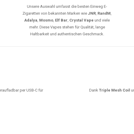
Unsere Auswahl umfasst die besten Einweg E-
Zigaretten von bekannten Marken wie
JNR
,
RandM
,
Adalya
,
Mosmo
,
Elf Bar
,
Crystal Vape
und viele
mehr. Diese Vapes stehen für Qualität, lange
Haltbarkeit und authentischen Geschmack.
deraufladbar per USB-C für
Dank
Triple Mesh Coil
un