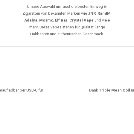
Unsere Auswahl umfasst die besten Einweg E-
Zigaretten von bekannten Marken wie
JNR
,
RandM
,
Adalya
,
Mosmo
,
Elf Bar
,
Crystal Vape
und viele
mehr. Diese Vapes stehen für Qualität, lange
Haltbarkeit und authentischen Geschmack.
deraufladbar per USB-C für
Dank
Triple Mesh Coil
un