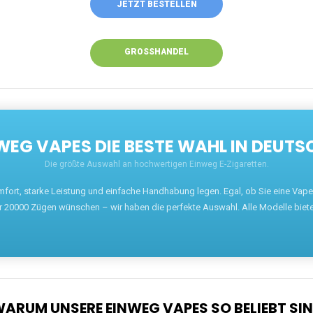
JETZT BESTELLEN
GROSSHANDEL
EG VAPES DIE BESTE WAHL IN DEUTS
Die größte Auswahl an hochwertigen Einweg E-Zigaretten.
mfort, starke Leistung und einfache Handhabung legen. Egal, ob Sie eine Va
r 20000 Zügen wünschen – wir haben die perfekte Auswahl. Alle Modelle biet
ARUM UNSERE EINWEG VAPES SO BELIEBT SI