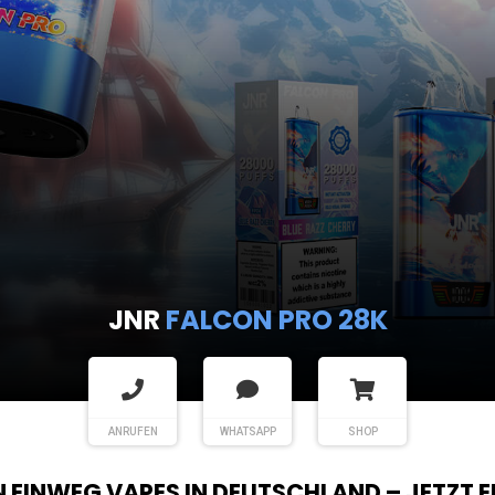
JNR
FALCON PRO 28K
ANRUFEN
WHATSAPP
SHOP
EN EINWEG VAPES IN DEUTSCHLAND – JETZT 