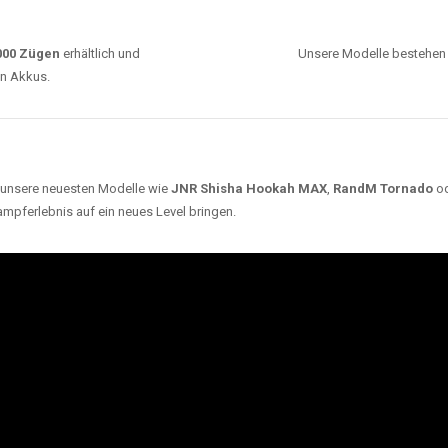
0000 Zügen
erhältlich und
Unsere Modelle bestehen a
en Akkus.
ch unsere neuesten Modelle wie
JNR Shisha Hookah MAX
,
RandM Tornado
o
ampferlebnis auf ein neues Level bringen.