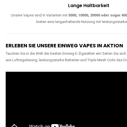
Lange Haltbarkeit
Unsere Vapes sind in Varianten mit
5000, 10000, 20000 oder sogar 4
bieten eine langanhaltende Nutzung mit leistungsstark
ERLEBEN SIE UNSERE EINWEG VAPES IN AKTION
Tauchen Sie in die Welt der besten Einweg E-Zigaretten ein! Sehen Sie si
wie Luftregulierung, leistungsstarke Batterien und Triple Mesh Coils das D