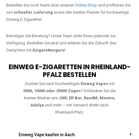
Jetzt Ihre Lieblings-Vape in
Breitenheim bestellen
Warten Sie nicht länger!
Ezigarettenguru
ist zurück, und wir bringen
Ihnen die besten Einweg Vapes direkt nach Deutschland. Egal, ob Sie
eine JNR Shisha Hookah MAX oder eine Elf Bar 5000
bevorzugen,
wir haben genau das richtige Modell für Sie.
Bestellen Sie noch heute über unseren
Online-Shop
und profitieren Sie
von
schneller Lieferung
sowie den besten Preisen für hochwertige
Einweg E-Zigaretten.
Benötigen Sie Beratung? Unser Team steht Ihnen jederzeit zur
Verfügung. Bestellen Sie jetzt und erleben Sie die Zukunft des
Dampfens mit
Ezigarettenguru
!
EINWEG E-ZIGARETTEN IN RHEINLAND-
PFALZ BESTELLEN