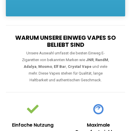
Die größte Auswahl an hochwertigen Einweg E-Zigaretten.
Einweg Vapes sind die ideale Lösung für Dampfer, die Wert auf
Komfort, starke Leistung und einfache Handhabung legen. Egal,
ob Sie eine Vape mit Nikotin suchen, eine große Auswahl an
Geschmacksrichtungen bevorzugen oder ein langlebiges
Modell mit 5000, 10000 oder 20000 Zügen wünschen – wir
haben die perfekte Auswahl. Alle Modelle bieten moderne
Technologie und ein einzigartiges Dampferlebnis.
WARUM UNSERE EINWEG VAPES SO
BELIEBT SIND
Unsere Auswahl umfasst die besten Einweg E-
Zigaretten von bekannten Marken wie
JNR
,
RandM
,
Adalya
,
Mosmo
,
Elf Bar
,
Crystal Vape
und viele
mehr. Diese Vapes stehen für Qualität, lange