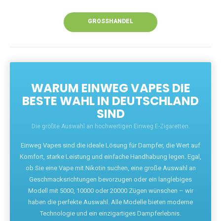
Unsere Vapes bieten intensiven Geschmack,
leistungsstarke Akkus und eine Vielzahl von
Aromen. Dank unseres schnellen Versands aus
Europa ist die Lieferung in Deutschland innerhalb
weniger Tage gewährleistet.
JETZT BESTELLEN
GROSSHANDEL
WARUM EINWEG VAPES DIE
BESTE WAHL IN DEUTSCHLAND
SIND