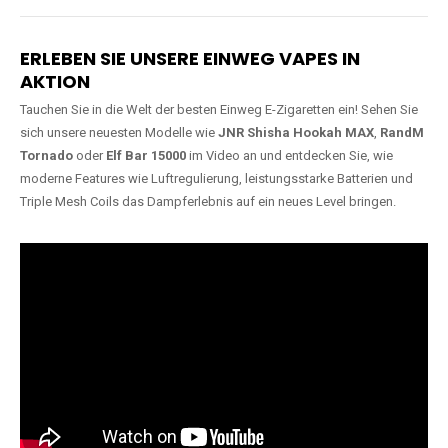
Lange Haltbarkeit
Hochwertige
Verarbeitung
Unsere Vapes sind in Varianten
mit
5000, 10000, 20000 oder
Unsere Modelle bestehen aus
sogar 40000 Zügen
erhältlich
robusten Materialien und
und bieten eine langanhaltende
garantieren ein sicheres,
Nutzung mit leistungsstarken
zuverlässiges und intensives
Akkus.
Dampferlebnis.
ERLEBEN SIE UNSERE EINWEG VAPES IN
AKTION
Tauchen Sie in die Welt der besten Einweg E-Zigaretten ein! Sehen Sie
sich unsere neuesten Modelle wie
JNR Shisha Hookah MAX
,
RandM
Tornado
oder
Elf Bar 15000
im Video an und entdecken Sie, wie
moderne Features wie Luftregulierung, leistungsstarke Batterien und
Triple Mesh Coils das Dampferlebnis auf ein neues Level bringen.