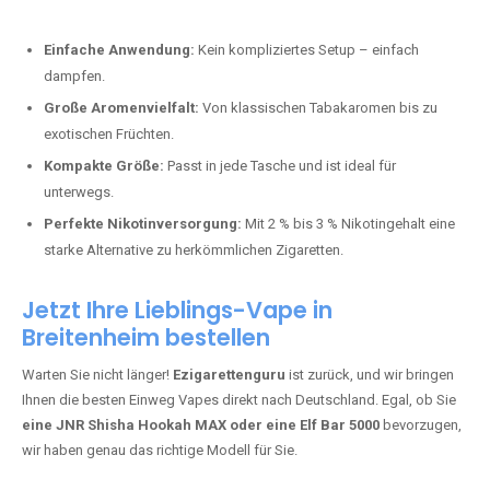
Perfekt für alle, die lange dampfen möchten.
Bester Einweg Vape mit 20000 Zügen:
JNR Shisha Hookah
MAX
– Shisha-Flair für unterwegs.
Warum sind Einweg Vapes so beliebt?
Die Nachfrage nach Einweg E-Zigaretten in Deutschland wächst rasant.
Gründe dafür sind:
Einfache Anwendung:
Kein kompliziertes Setup – einfach
dampfen.
Große Aromenvielfalt:
Von klassischen Tabakaromen bis zu
exotischen Früchten.
Kompakte Größe:
Passt in jede Tasche und ist ideal für
unterwegs.
Perfekte Nikotinversorgung:
Mit 2 % bis 3 % Nikotingehalt eine
starke Alternative zu herkömmlichen Zigaretten.