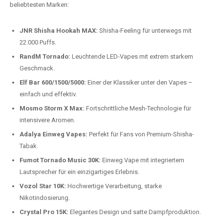
beliebtesten Modelle.
Top-Marken für Einweg Vapes in
Deutschland
Wir bieten Ihnen eine handverlesene Auswahl der besten Einweg
Vapes. Unsere Experten testen regelmäßig neue Modelle, um Ihnen nur
die besten Produkte anbieten zu können. Hier sind einige der
beliebtesten Marken:
JNR Shisha Hookah MAX:
Shisha-Feeling für unterwegs mit
22.000 Puffs.
RandM Tornado:
Leuchtende LED-Vapes mit extrem starkem
Geschmack.
Elf Bar 600/1500/5000:
Einer der Klassiker unter den Vapes –
einfach und effektiv.
Mosmo Storm X Max:
Fortschrittliche Mesh-Technologie für
intensivere Aromen.