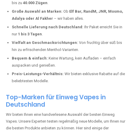
Breitenheim kaufen?
Deutschland erlebt einen regelrechten Boom der Einweg E-Zigaretten.
In Städten wie
Breitenheim
setzen immer mehr Dampfer auf moderne
Vapes mit hoher Kapazität, intensiven Aromen und einer einfachen
Handhabung. Hier sind die wichtigsten Gründe, warum Sie bei uns
bestellen sollten:
Die neuesten Modelle:
Wir führen nur die aktuellsten Vapes mit
bis zu
40.000 Zügen
.
Große Auswahl an Marken:
Ob
Elf Bar, RandM, JNR, Mosmo,
Adalya oder Al Fakher
– wir haben alles.
Schnelle Lieferung nach Deutschland:
Ihr Paket erreicht Sie in
nur
1 bis 3 Tagen
.
Vielfalt an Geschmacksrichtungen:
Von fruchtig über süß bis
hin zu erfrischenden Menthol-Varianten.
Bequem & einfach:
Keine Wartung, kein Aufladen – einfach
auspacken und genießen.
Preis-Leistungs-Verhältnis:
Wir bieten exklusive Rabatte auf die