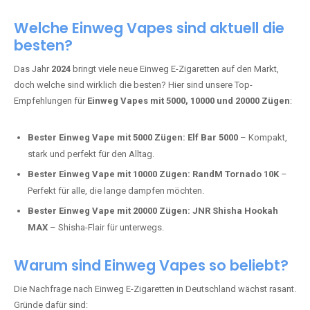
Adalya Einweg Vapes:
Perfekt für Fans von Premium-Shisha-
Tabak.
Fumot Tornado Music 30K:
Einweg Vape mit integriertem
Lautsprecher für ein einzigartiges Erlebnis.
Vozol Star 10K:
Hochwertige Verarbeitung, starke
Nikotindosierung.
Crystal Pro 15K:
Elegantes Design und satte Dampfproduktion.
Welche Einweg Vapes sind aktuell die
besten?
Das Jahr
2024
bringt viele neue Einweg E-Zigaretten auf den Markt,
doch welche sind wirklich die besten? Hier sind unsere Top-
Empfehlungen für
Einweg Vapes mit 5000, 10000 und 20000 Zügen
:
Bester Einweg Vape mit 5000 Zügen:
Elf Bar 5000
– Kompakt,
stark und perfekt für den Alltag.
Bester Einweg Vape mit 10000 Zügen:
RandM Tornado 10K
–