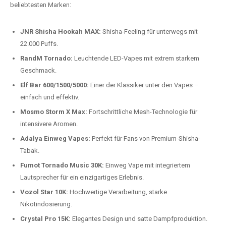
beliebtesten Modelle.
Top-Marken für Einweg Vapes in
Deutschland
Wir bieten Ihnen eine handverlesene Auswahl der besten Einweg
Vapes. Unsere Experten testen regelmäßig neue Modelle, um Ihnen nur
die besten Produkte anbieten zu können. Hier sind einige der
beliebtesten Marken:
JNR Shisha Hookah MAX:
Shisha-Feeling für unterwegs mit
22.000 Puffs.
RandM Tornado:
Leuchtende LED-Vapes mit extrem starkem
Geschmack.
Elf Bar 600/1500/5000:
Einer der Klassiker unter den Vapes –
einfach und effektiv.
Mosmo Storm X Max:
Fortschrittliche Mesh-Technologie für
intensivere Aromen.