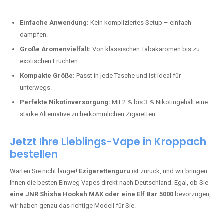
Perfekt für alle, die lange dampfen möchten.
Bester Einweg Vape mit 20000 Zügen:
JNR Shisha Hookah
MAX
– Shisha-Flair für unterwegs.
Warum sind Einweg Vapes so beliebt?
Die Nachfrage nach Einweg E-Zigaretten in Deutschland wächst rasant.
Gründe dafür sind:
Einfache Anwendung:
Kein kompliziertes Setup – einfach
dampfen.
Große Aromenvielfalt:
Von klassischen Tabakaromen bis zu
exotischen Früchten.
Kompakte Größe:
Passt in jede Tasche und ist ideal für
unterwegs.
Perfekte Nikotinversorgung:
Mit 2 % bis 3 % Nikotingehalt eine
starke Alternative zu herkömmlichen Zigaretten.