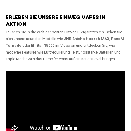
Lange Haltbarkeit
Hochwertige
Verarbeitung
Unsere Vapes sind in Varianten
mit
5000, 10000, 20000 oder
Unsere Modelle bestehen aus
sogar 40000 Zügen
erhältlich
robusten Materialien und
und bieten eine langanhaltende
garantieren ein sicheres,
Nutzung mit leistungsstarken
zuverlässiges und intensives
Akkus.
Dampferlebnis.
ERLEBEN SIE UNSERE EINWEG VAPES IN
AKTION
Tauchen Sie in die Welt der besten Einweg E-Zigaretten ein! Sehen Sie
sich unsere neuesten Modelle wie
JNR Shisha Hookah MAX
,
RandM
Tornado
oder
Elf Bar 15000
im Video an und entdecken Sie, wie
moderne Features wie Luftregulierung, leistungsstarke Batterien und
Triple Mesh Coils das Dampferlebnis auf ein neues Level bringen.