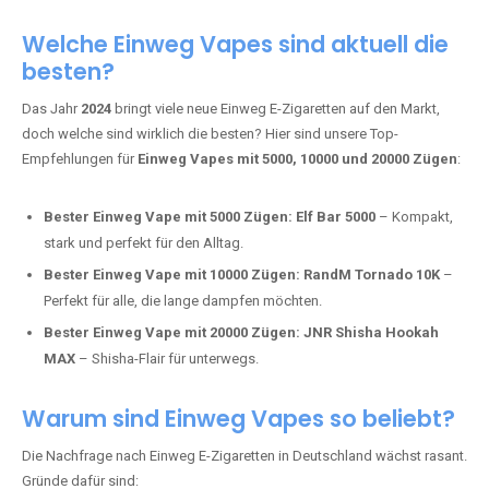
Adalya Einweg Vapes:
Perfekt für Fans von Premium-Shisha-
Tabak.
Fumot Tornado Music 30K:
Einweg Vape mit integriertem
Lautsprecher für ein einzigartiges Erlebnis.
Vozol Star 10K:
Hochwertige Verarbeitung, starke
Nikotindosierung.
Crystal Pro 15K:
Elegantes Design und satte Dampfproduktion.
Welche Einweg Vapes sind aktuell die
besten?
Das Jahr
2024
bringt viele neue Einweg E-Zigaretten auf den Markt,
doch welche sind wirklich die besten? Hier sind unsere Top-
Empfehlungen für
Einweg Vapes mit 5000, 10000 und 20000 Zügen
:
Bester Einweg Vape mit 5000 Zügen:
Elf Bar 5000
– Kompakt,
stark und perfekt für den Alltag.
Bester Einweg Vape mit 10000 Zügen:
RandM Tornado 10K
–