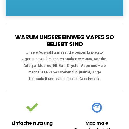
Die größte Auswahl an hochwertigen Einweg E-Zigaretten.
Einweg Vapes sind die ideale Lösung für Dampfer, die Wert auf
Komfort, starke Leistung und einfache Handhabung legen. Egal,
ob Sie eine Vape mit Nikotin suchen, eine große Auswahl an
Geschmacksrichtungen bevorzugen oder ein langlebiges
Modell mit 5000, 10000 oder 20000 Zügen wünschen – wir
haben die perfekte Auswahl. Alle Modelle bieten moderne
Technologie und ein einzigartiges Dampferlebnis.
WARUM UNSERE EINWEG VAPES SO
BELIEBT SIND
Unsere Auswahl umfasst die besten Einweg E-
Zigaretten von bekannten Marken wie
JNR
,
RandM
,
Adalya
,
Mosmo
,
Elf Bar
,
Crystal Vape
und viele
mehr. Diese Vapes stehen für Qualität, lange