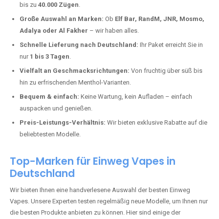
Kroppach kaufen?
Deutschland erlebt einen regelrechten Boom der Einweg E-Zigaretten.
In Städten wie
Kroppach
setzen immer mehr Dampfer auf moderne
Vapes mit hoher Kapazität, intensiven Aromen und einer einfachen
Handhabung. Hier sind die wichtigsten Gründe, warum Sie bei uns
bestellen sollten:
Die neuesten Modelle:
Wir führen nur die aktuellsten Vapes mit
bis zu
40.000 Zügen
.
Große Auswahl an Marken:
Ob
Elf Bar, RandM, JNR, Mosmo,
Adalya oder Al Fakher
– wir haben alles.
Schnelle Lieferung nach Deutschland:
Ihr Paket erreicht Sie in
nur
1 bis 3 Tagen
.
Vielfalt an Geschmacksrichtungen:
Von fruchtig über süß bis
hin zu erfrischenden Menthol-Varianten.
Bequem & einfach:
Keine Wartung, kein Aufladen – einfach
auspacken und genießen.
Preis-Leistungs-Verhältnis:
Wir bieten exklusive Rabatte auf die