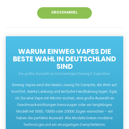
Unsere Vapes bieten intensiven Geschmack,
leistungsstarke Akkus und eine Vielzahl von
Aromen. Dank unseres schnellen Versands aus
Europa ist die Lieferung in Deutschland innerhalb
weniger Tage gewährleistet.
JETZT BESTELLEN
GROSSHANDEL
WARUM EINWEG VAPES DIE
BESTE WAHL IN DEUTSCHLAND
SIND