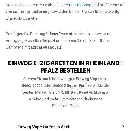
Jetzt Ihre Lieblings-Vape in Kroppach
bestellen
Warten Sie nicht länger!
Ezigarettenguru
ist zurück, und wir bringen
Ihnen die besten Einweg Vapes direkt nach Deutschland. Egal, ob Sie
eine JNR Shisha Hookah MAX oder eine Elf Bar 5000
bevorzugen,
wir haben genau das richtige Modell für Sie.
Bestellen Sie noch heute über unseren
Online-Shop
und profitieren Sie
von
schneller Lieferung
sowie den besten Preisen für hochwertige
Einweg E-Zigaretten.
Benötigen Sie Beratung? Unser Team steht Ihnen jederzeit zur
Verfügung. Bestellen Sie jetzt und erleben Sie die Zukunft des
Dampfens mit
Ezigarettenguru
!
EINWEG E-ZIGARETTEN IN RHEINLAND-
PFALZ BESTELLEN