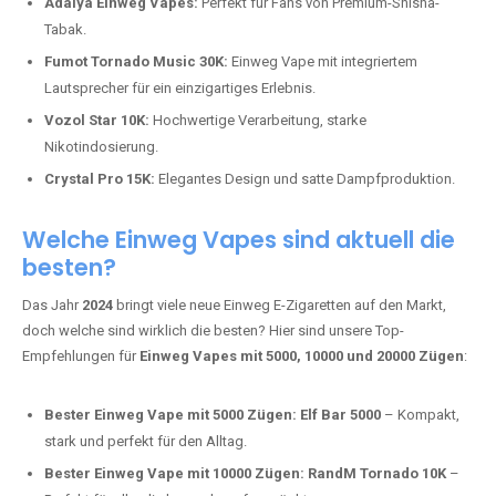
Adalya Einweg Vapes:
Perfekt für Fans von Premium-Shisha-
Tabak.
Fumot Tornado Music 30K:
Einweg Vape mit integriertem
Lautsprecher für ein einzigartiges Erlebnis.
Vozol Star 10K:
Hochwertige Verarbeitung, starke
Nikotindosierung.
Crystal Pro 15K:
Elegantes Design und satte Dampfproduktion.
Welche Einweg Vapes sind aktuell die
besten?
Das Jahr
2024
bringt viele neue Einweg E-Zigaretten auf den Markt,
doch welche sind wirklich die besten? Hier sind unsere Top-
Empfehlungen für
Einweg Vapes mit 5000, 10000 und 20000 Zügen
:
Bester Einweg Vape mit 5000 Zügen:
Elf Bar 5000
– Kompakt,
stark und perfekt für den Alltag.
Bester Einweg Vape mit 10000 Zügen:
RandM Tornado 10K
–