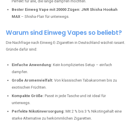
Perfekt für alle, die lange dampfen möchten.
Bester Einweg Vape mit 20000 Zügen:
JNR Shisha Hookah
MAX
– Shisha-Flair für unterwegs.
Warum sind Einweg Vapes so beliebt?
Die Nachfrage nach Einweg E-Zigaretten in Deutschland wächst rasant.
Gründe dafür sind:
Einfache Anwendung:
Kein kompliziertes Setup – einfach
dampfen.
Große Aromenvielfalt:
Von klassischen Tabakaromen bis zu
exotischen Früchten.
Kompakte Größe:
Passt in jede Tasche und ist ideal für
unterwegs.
Perfekte Nikotinversorgung:
Mit 2 % bis 3 % Nikotingehalt eine
starke Alternative zu herkömmlichen Zigaretten.