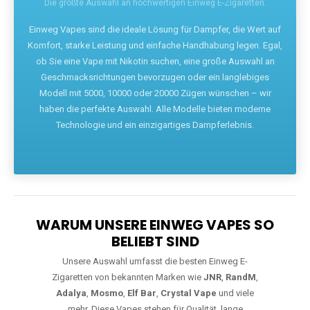
Die größte Auswahl an hochwertigen Einweg E-Zigaretten.
Einweg Vapes sind die ideale Lösung für Dampfer, die Wert auf
Komfort, starke Leistung und einfache Handhabung legen. Egal,
ob Sie eine Vape mit Nikotin suchen, eine große Auswahl an
Geschmacksrichtungen bevorzugen oder ein langlebiges
Modell mit 5000, 10000 oder 20000 Zügen wünschen – wir
haben die perfekte Auswahl. Alle Modelle bieten moderne
Technologie und ein einzigartiges Dampferlebnis.
WARUM UNSERE EINWEG VAPES SO
BELIEBT SIND
Unsere Auswahl umfasst die besten Einweg E-
Zigaretten von bekannten Marken wie
JNR
,
RandM
,
Adalya
,
Mosmo
,
Elf Bar
,
Crystal Vape
und viele
mehr. Diese Vapes stehen für Qualität, lange