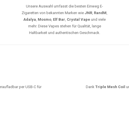
Unsere Auswahl umfasst die besten Einweg E-
Zigaretten von bekannten Marken wie
JNR
,
RandM
,
Adalya
,
Mosmo
,
Elf Bar
,
Crystal Vape
und viele
mehr. Diese Vapes stehen für Qualität, lange
Haltbarkeit und authentischen Geschmack.
deraufladbar per USB-C für
Dank
Triple Mesh Coil
un