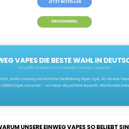
JETZT BESTELLEN
GROSSHANDEL
EG VAPES DIE BESTE WAHL IN DEUTS
Die größte Auswahl an hochwertigen Einweg E-Zigaretten.
mfort, starke Leistung und einfache Handhabung legen. Egal, ob Sie eine Va
r 20000 Zügen wünschen – wir haben die perfekte Auswahl. Alle Modelle biet
ARUM UNSERE EINWEG VAPES SO BELIEBT SI