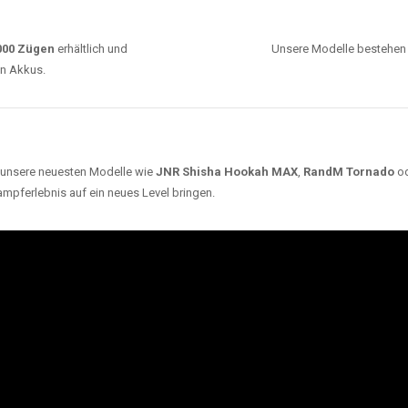
0000 Zügen
erhältlich und
Unsere Modelle bestehen a
en Akkus.
ch unsere neuesten Modelle wie
JNR Shisha Hookah MAX
,
RandM Tornado
o
ampferlebnis auf ein neues Level bringen.