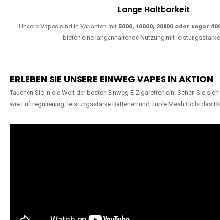
Lange Haltbarkeit
Unsere Vapes sind in Varianten mit
5000, 10000, 20000 oder sogar 4
bieten eine langanhaltende Nutzung mit leistungsstark
ERLEBEN SIE UNSERE EINWEG VAPES IN AKTION
Tauchen Sie in die Welt der besten Einweg E-Zigaretten ein! Sehen Sie si
wie Luftregulierung, leistungsstarke Batterien und Triple Mesh Coils das D