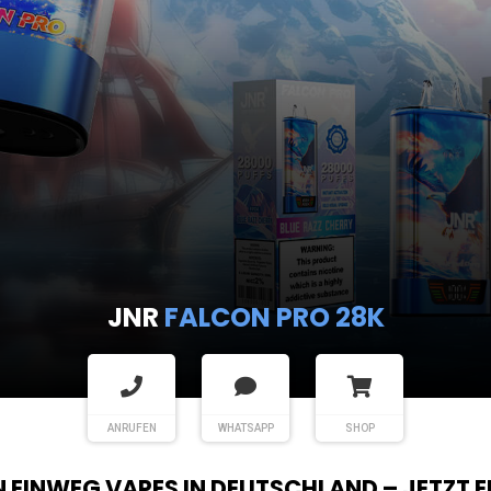
JNR
FALCON PRO 28K
ANRUFEN
WHATSAPP
SHOP
EN EINWEG VAPES IN DEUTSCHLAND – JETZT 