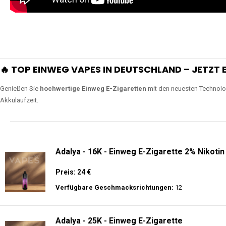
extra lange Nutzung.
Lange Haltbarkeit
Unsere Vapes sind in Varianten mit
5000, 10000, 20000 oder sogar 4
bieten eine langanhaltende Nutzung mit leistungsstark
ERLEBEN SIE UNSERE EINWEG VAPES IN AKTION
Tauchen Sie in die Welt der besten Einweg E-Zigaretten ein! Sehen Sie si
wie Luftregulierung, leistungsstarke Batterien und Triple Mesh Coils das D