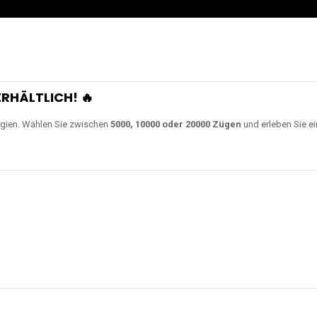
0000 Zügen
erhältlich und
Unsere Modelle bestehen a
en Akkus.
ch unsere neuesten Modelle wie
JNR Shisha Hookah MAX
,
RandM Tornado
o
ampferlebnis auf ein neues Level bringen.