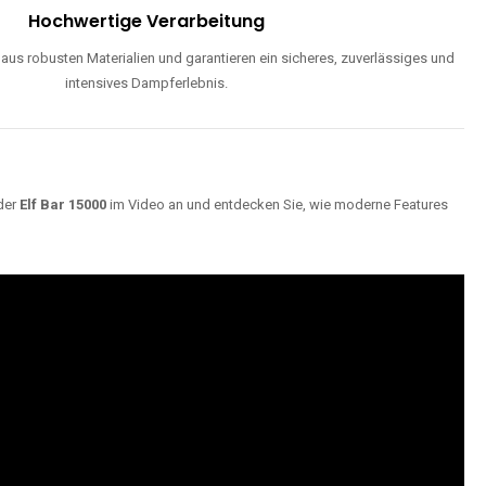
ND
Maximale Dampfentwicklung
d einstellbarer Luftzufuhr liefern unsere Modelle dichte, geschmackvolle