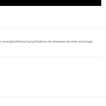
Wolken für ein optimales Dampferlebnis.
Hochwertige Verarbeitung
us robusten Materialien und garantieren ein sicheres, zuverlässiges und
intensives Dampferlebnis.
der
Elf Bar 15000
im Video an und entdecken Sie, wie moderne Features