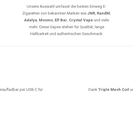
leistungsstarke Akkus und eine Vielzahl von
Aromen. Dank unseres schnellen Versands aus
Europa ist die Lieferung in Deutschland innerhalb
weniger Tage gewährleistet.
JETZT BESTELLEN
GROSSHANDEL
EG VAPES DIE BESTE WAHL IN DEUTS
Die größte Auswahl an hochwertigen Einweg E-Zigaretten.
mfort, starke Leistung und einfache Handhabung legen. Egal, ob Sie eine Va
r 20000 Zügen wünschen – wir haben die perfekte Auswahl. Alle Modelle biet