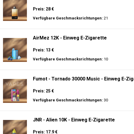
🔥 TOP EINWEG VAPES IN DEUTSCHLAND – JETZT E
Genießen Sie
hochwertige Einweg E-Zigaretten
mit den neuesten Technolo
Akkulaufzeit.
Adalya - 16K - Einweg E-Zigarette 2% Nikotin