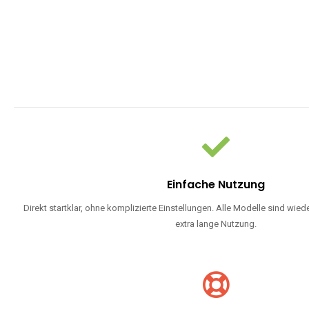
WARUM EINW
Einweg Vapes sind die ideale Lösung für Dampfer, die Wert auf Ko
bevorzugen oder ein langlebiges Modell mit 5000, 10000 ode