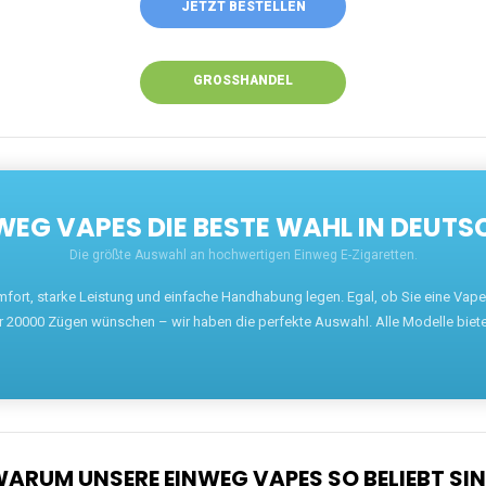
ANRUFEN
WHATSAPP
SHOP
EN EINWEG VAPES IN DEUTSCHLAND – JETZT 
Willkommen auf ezigarettenguru.com, der Plattform
für Einweg Vapes in Deutschland. Seit 2013 ist
unser Ziel, Dampfern die besten Einweg E-
Zigaretten anzubieten. Wir führen eine breite
Auswahl an renommierten Marken wie JNR, RandM,
Adalya, Mosmo, AirMez, Ghost Pro et bien d'autres.
Wer eine günstige Einweg Vape mit 5000, 10000
oder 20000 Zügen sucht, findet hier die besten
Angebote.
Unsere Vapes bieten intensiven Geschmack,