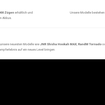
ARUM UNSERE EINWEG VAPES SO BELIEBT SI
Unsere Auswahl umfasst die besten Einweg E-
Zigaretten von bekannten Marken wie
JNR
,
RandM
,
Adalya
,
Mosmo
,
Elf Bar
,
Crystal Vape
und viele
mehr. Diese Vapes stehen für Qualität, lange
Haltbarkeit und authentischen Geschmack.
deraufladbar per USB-C für
Dank
Triple Mesh Coil
un