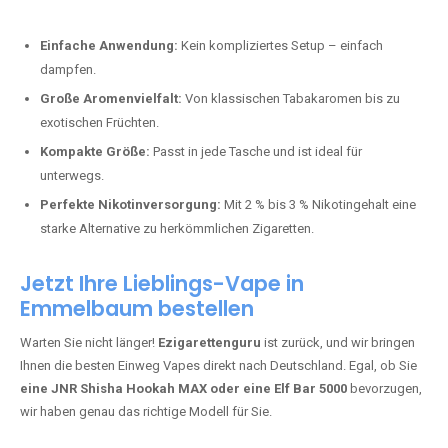
Perfekt für alle, die lange dampfen möchten.
Bester Einweg Vape mit 20000 Zügen:
JNR Shisha Hookah
MAX
– Shisha-Flair für unterwegs.
Warum sind Einweg Vapes so beliebt?
Die Nachfrage nach Einweg E-Zigaretten in Deutschland wächst rasant.
Gründe dafür sind:
Einfache Anwendung:
Kein kompliziertes Setup – einfach
dampfen.
Große Aromenvielfalt:
Von klassischen Tabakaromen bis zu
exotischen Früchten.
Kompakte Größe:
Passt in jede Tasche und ist ideal für
unterwegs.
Perfekte Nikotinversorgung:
Mit 2 % bis 3 % Nikotingehalt eine
starke Alternative zu herkömmlichen Zigaretten.