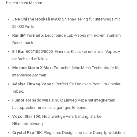
beliebtesten Modelle.
Top-Marken für Einweg Vapes in
Deutschland
Wir bieten Ihnen eine handverlesene Auswahl der besten Einweg
Vapes. Unsere Experten testen regelmäßig neue Modelle, um Ihnen nur
die besten Produkte anbieten zu können. Hier sind einige der
beliebtesten Marken:
JNR Shisha Hookah MAX:
Shisha-Feeling für unterwegs mit
22.000 Puffs.
RandM Tornado:
Leuchtende LED-Vapes mit extrem starkem
Geschmack.
Elf Bar 600/1500/5000:
Einer der Klassiker unter den Vapes –
einfach und effektiv.
Mosmo Storm X Max:
Fortschrittliche Mesh-Technologie für
intensivere Aromen.