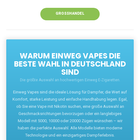
Unsere Vapes bieten intensiven Geschmack,
leistungsstarke Akkus und eine Vielzahl von
Aromen. Dank unseres schnellen Versands aus
Europa ist die Lieferung in Deutschland innerhalb
weniger Tage gewährleistet.
JETZT BESTELLEN
GROSSHANDEL
WARUM EINWEG VAPES DIE
BESTE WAHL IN DEUTSCHLAND
SIND