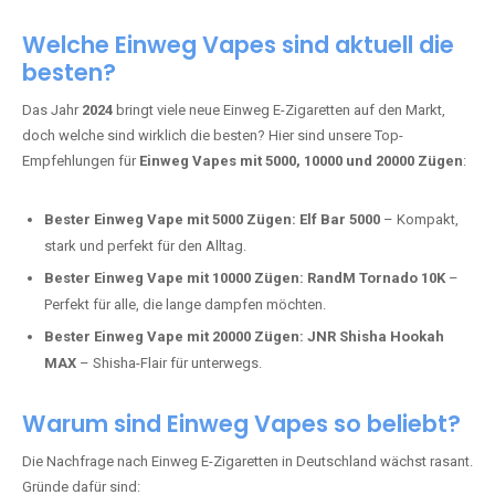
Adalya Einweg Vapes:
Perfekt für Fans von Premium-Shisha-
Tabak.
Fumot Tornado Music 30K:
Einweg Vape mit integriertem
Lautsprecher für ein einzigartiges Erlebnis.
Vozol Star 10K:
Hochwertige Verarbeitung, starke
Nikotindosierung.
Crystal Pro 15K:
Elegantes Design und satte Dampfproduktion.
Welche Einweg Vapes sind aktuell die
besten?
Das Jahr
2024
bringt viele neue Einweg E-Zigaretten auf den Markt,
doch welche sind wirklich die besten? Hier sind unsere Top-
Empfehlungen für
Einweg Vapes mit 5000, 10000 und 20000 Zügen
:
Bester Einweg Vape mit 5000 Zügen:
Elf Bar 5000
– Kompakt,
stark und perfekt für den Alltag.
Bester Einweg Vape mit 10000 Zügen:
RandM Tornado 10K
–