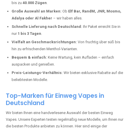
Emmelbaum kaufen?
Deutschland erlebt einen regelrechten Boom der Einweg E-Zigaretten.
In Städten wie
Emmelbaum
setzen immer mehr Dampfer auf moderne
Vapes mit hoher Kapazität, intensiven Aromen und einer einfachen
Handhabung. Hier sind die wichtigsten Gründe, warum Sie bei uns
bestellen sollten:
Die neuesten Modelle:
Wir führen nur die aktuellsten Vapes mit
bis zu
40.000 Zügen
.
Große Auswahl an Marken:
Ob
Elf Bar, RandM, JNR, Mosmo,
Adalya oder Al Fakher
– wir haben alles.
Schnelle Lieferung nach Deutschland:
Ihr Paket erreicht Sie in
nur
1 bis 3 Tagen
.
Vielfalt an Geschmacksrichtungen:
Von fruchtig über süß bis
hin zu erfrischenden Menthol-Varianten.
Bequem & einfach:
Keine Wartung, kein Aufladen – einfach
auspacken und genießen.
Preis-Leistungs-Verhältnis:
Wir bieten exklusive Rabatte auf die