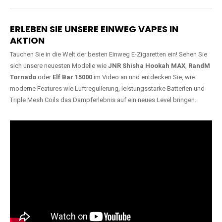
Lange Haltbarkeit
Hochwertige
Verarbeitung
Unsere Vapes sind in Varianten
mit
5000, 10000, 20000 oder
Unsere Modelle bestehen aus
sogar 40000 Zügen
erhältlich
robusten Materialien und
und bieten eine langanhaltende
garantieren ein sicheres,
Nutzung mit leistungsstarken
zuverlässiges und intensives
Akkus.
Dampferlebnis.
ERLEBEN SIE UNSERE EINWEG VAPES IN
AKTION
Tauchen Sie in die Welt der besten Einweg E-Zigaretten ein! Sehen Sie
sich unsere neuesten Modelle wie
JNR Shisha Hookah MAX
,
RandM
Tornado
oder
Elf Bar 15000
im Video an und entdecken Sie, wie
moderne Features wie Luftregulierung, leistungsstarke Batterien und
Triple Mesh Coils das Dampferlebnis auf ein neues Level bringen.