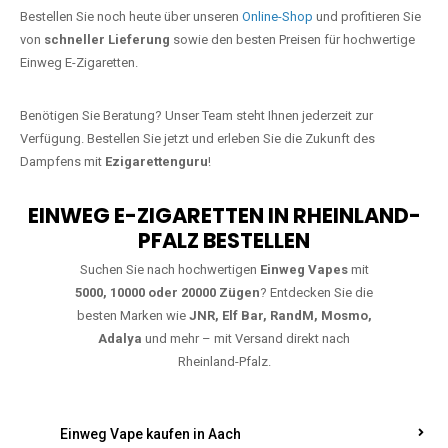
Jetzt Ihre Lieblings-Vape in
Emmelbaum bestellen
Warten Sie nicht länger!
Ezigarettenguru
ist zurück, und wir bringen
Ihnen die besten Einweg Vapes direkt nach Deutschland. Egal, ob Sie
eine JNR Shisha Hookah MAX oder eine Elf Bar 5000
bevorzugen,
wir haben genau das richtige Modell für Sie.
Bestellen Sie noch heute über unseren
Online-Shop
und profitieren Sie
von
schneller Lieferung
sowie den besten Preisen für hochwertige
Einweg E-Zigaretten.
Benötigen Sie Beratung? Unser Team steht Ihnen jederzeit zur
Verfügung. Bestellen Sie jetzt und erleben Sie die Zukunft des
Dampfens mit
Ezigarettenguru
!
EINWEG E-ZIGARETTEN IN RHEINLAND-
PFALZ BESTELLEN