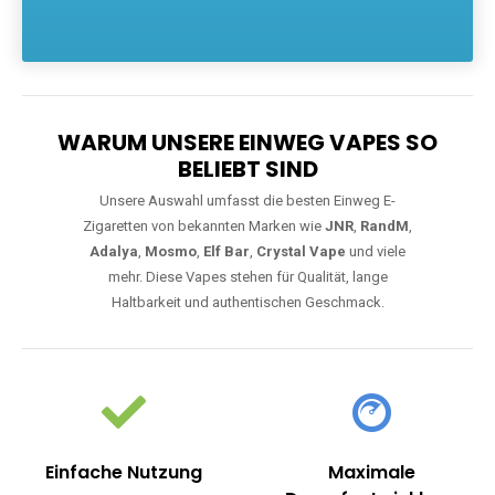
Die größte Auswahl an hochwertigen Einweg E-Zigaretten.
Einweg Vapes sind die ideale Lösung für Dampfer, die Wert auf
Komfort, starke Leistung und einfache Handhabung legen. Egal,
ob Sie eine Vape mit Nikotin suchen, eine große Auswahl an
Geschmacksrichtungen bevorzugen oder ein langlebiges
Modell mit 5000, 10000 oder 20000 Zügen wünschen – wir
haben die perfekte Auswahl. Alle Modelle bieten moderne
Technologie und ein einzigartiges Dampferlebnis.
WARUM UNSERE EINWEG VAPES SO
BELIEBT SIND
Unsere Auswahl umfasst die besten Einweg E-
Zigaretten von bekannten Marken wie
JNR
,
RandM
,
Adalya
,
Mosmo
,
Elf Bar
,
Crystal Vape
und viele
mehr. Diese Vapes stehen für Qualität, lange