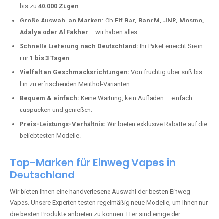
Oberpierscheid kaufen?
Deutschland erlebt einen regelrechten Boom der Einweg E-Zigaretten.
In Städten wie
Oberpierscheid
setzen immer mehr Dampfer auf
moderne Vapes mit hoher Kapazität, intensiven Aromen und einer
einfachen Handhabung. Hier sind die wichtigsten Gründe, warum Sie
bei uns bestellen sollten:
Die neuesten Modelle:
Wir führen nur die aktuellsten Vapes mit
bis zu
40.000 Zügen
.
Große Auswahl an Marken:
Ob
Elf Bar, RandM, JNR, Mosmo,
Adalya oder Al Fakher
– wir haben alles.
Schnelle Lieferung nach Deutschland:
Ihr Paket erreicht Sie in
nur
1 bis 3 Tagen
.
Vielfalt an Geschmacksrichtungen:
Von fruchtig über süß bis
hin zu erfrischenden Menthol-Varianten.
Bequem & einfach:
Keine Wartung, kein Aufladen – einfach
auspacken und genießen.