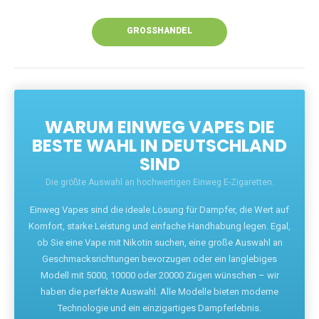
Unsere Vapes bieten intensiven Geschmack,
leistungsstarke Akkus und eine Vielzahl von
Aromen. Dank unseres schnellen Versands aus
Europa ist die Lieferung in Deutschland innerhalb
weniger Tage gewährleistet.
JETZT BESTELLEN
GROSSHANDEL
WARUM EINWEG VAPES DIE
BESTE WAHL IN DEUTSCHLAND
SIND