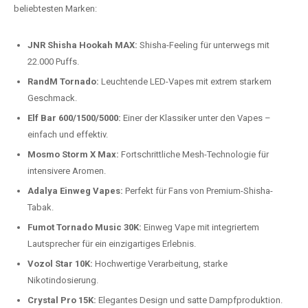
Preis-Leistungs-Verhältnis:
Wir bieten exklusive Rabatte auf die
beliebtesten Modelle.
Top-Marken für Einweg Vapes in
Deutschland
Wir bieten Ihnen eine handverlesene Auswahl der besten Einweg
Vapes. Unsere Experten testen regelmäßig neue Modelle, um Ihnen nur
die besten Produkte anbieten zu können. Hier sind einige der
beliebtesten Marken:
JNR Shisha Hookah MAX:
Shisha-Feeling für unterwegs mit
22.000 Puffs.
RandM Tornado:
Leuchtende LED-Vapes mit extrem starkem
Geschmack.
Elf Bar 600/1500/5000:
Einer der Klassiker unter den Vapes –
einfach und effektiv.
Mosmo Storm X Max:
Fortschrittliche Mesh-Technologie für
intensivere Aromen.