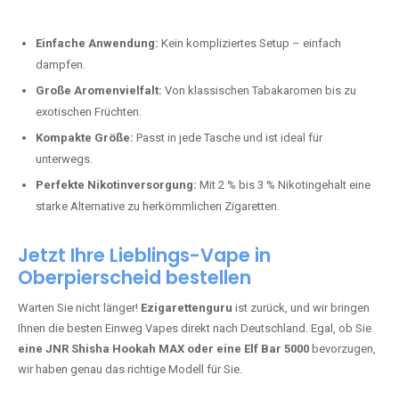
Bester Einweg Vape mit 10000 Zügen:
RandM Tornado 10K
–
Perfekt für alle, die lange dampfen möchten.
Bester Einweg Vape mit 20000 Zügen:
JNR Shisha Hookah
MAX
– Shisha-Flair für unterwegs.
Warum sind Einweg Vapes so beliebt?
Die Nachfrage nach Einweg E-Zigaretten in Deutschland wächst rasant.
Gründe dafür sind:
Einfache Anwendung:
Kein kompliziertes Setup – einfach
dampfen.
Große Aromenvielfalt:
Von klassischen Tabakaromen bis zu
exotischen Früchten.
Kompakte Größe:
Passt in jede Tasche und ist ideal für
unterwegs.
Perfekte Nikotinversorgung:
Mit 2 % bis 3 % Nikotingehalt eine
starke Alternative zu herkömmlichen Zigaretten.