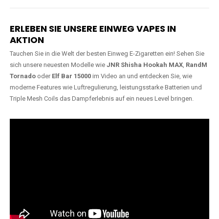
Lange Haltbarkeit
Hochwertige
Verarbeitung
Unsere Vapes sind in Varianten
mit
5000, 10000, 20000 oder
Unsere Modelle bestehen aus
sogar 40000 Zügen
erhältlich
robusten Materialien und
und bieten eine langanhaltende
garantieren ein sicheres,
Nutzung mit leistungsstarken
zuverlässiges und intensives
Akkus.
Dampferlebnis.
ERLEBEN SIE UNSERE EINWEG VAPES IN
AKTION
Tauchen Sie in die Welt der besten Einweg E-Zigaretten ein! Sehen Sie
sich unsere neuesten Modelle wie
JNR Shisha Hookah MAX
,
RandM
Tornado
oder
Elf Bar 15000
im Video an und entdecken Sie, wie
moderne Features wie Luftregulierung, leistungsstarke Batterien und
Triple Mesh Coils das Dampferlebnis auf ein neues Level bringen.