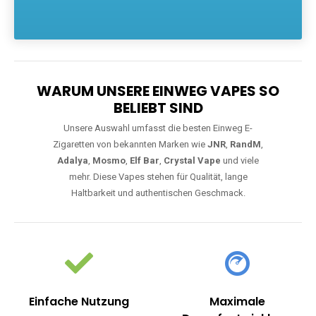
Die größte Auswahl an hochwertigen Einweg E-Zigaretten.
Einweg Vapes sind die ideale Lösung für Dampfer, die Wert auf
Komfort, starke Leistung und einfache Handhabung legen. Egal,
ob Sie eine Vape mit Nikotin suchen, eine große Auswahl an
Geschmacksrichtungen bevorzugen oder ein langlebiges
Modell mit 5000, 10000 oder 20000 Zügen wünschen – wir
haben die perfekte Auswahl. Alle Modelle bieten moderne
Technologie und ein einzigartiges Dampferlebnis.
WARUM UNSERE EINWEG VAPES SO
BELIEBT SIND
Unsere Auswahl umfasst die besten Einweg E-
Zigaretten von bekannten Marken wie
JNR
,
RandM
,
Adalya
,
Mosmo
,
Elf Bar
,
Crystal Vape
und viele
mehr. Diese Vapes stehen für Qualität, lange