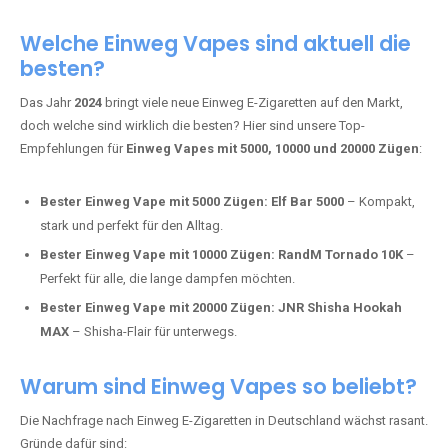
Adalya Einweg Vapes:
Perfekt für Fans von Premium-Shisha-
Tabak.
Fumot Tornado Music 30K:
Einweg Vape mit integriertem
Lautsprecher für ein einzigartiges Erlebnis.
Vozol Star 10K:
Hochwertige Verarbeitung, starke
Nikotindosierung.
Crystal Pro 15K:
Elegantes Design und satte Dampfproduktion.
Welche Einweg Vapes sind aktuell die
besten?
Das Jahr
2024
bringt viele neue Einweg E-Zigaretten auf den Markt,
doch welche sind wirklich die besten? Hier sind unsere Top-
Empfehlungen für
Einweg Vapes mit 5000, 10000 und 20000 Zügen
:
Bester Einweg Vape mit 5000 Zügen:
Elf Bar 5000
– Kompakt,
stark und perfekt für den Alltag.