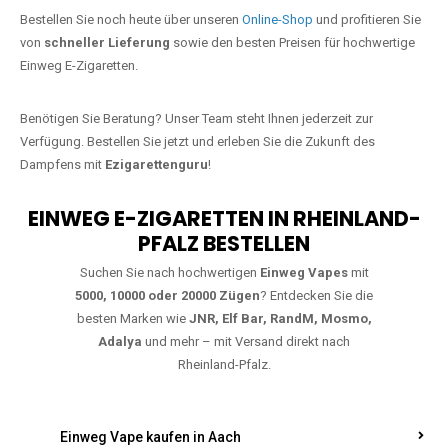
Jetzt Ihre Lieblings-Vape in
Oberpierscheid bestellen
Warten Sie nicht länger!
Ezigarettenguru
ist zurück, und wir bringen
Ihnen die besten Einweg Vapes direkt nach Deutschland. Egal, ob Sie
eine JNR Shisha Hookah MAX oder eine Elf Bar 5000
bevorzugen,
wir haben genau das richtige Modell für Sie.
Bestellen Sie noch heute über unseren
Online-Shop
und profitieren Sie
von
schneller Lieferung
sowie den besten Preisen für hochwertige
Einweg E-Zigaretten.
Benötigen Sie Beratung? Unser Team steht Ihnen jederzeit zur
Verfügung. Bestellen Sie jetzt und erleben Sie die Zukunft des
Dampfens mit
Ezigarettenguru
!
EINWEG E-ZIGARETTEN IN RHEINLAND-
PFALZ BESTELLEN