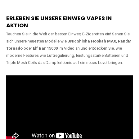
Lange Haltbarkeit
Hochwertige
Verarbeitung
Unsere Vapes sind in Varianten
mit
5000, 10000, 20000 oder
Unsere Modelle bestehen aus
sogar 40000 Zügen
erhältlich
robusten Materialien und
und bieten eine langanhaltende
garantieren ein sicheres,
Nutzung mit leistungsstarken
zuverlässiges und intensives
Akkus.
Dampferlebnis.
ERLEBEN SIE UNSERE EINWEG VAPES IN
AKTION
Tauchen Sie in die Welt der besten Einweg E-Zigaretten ein! Sehen Sie
sich unsere neuesten Modelle wie
JNR Shisha Hookah MAX
,
RandM
Tornado
oder
Elf Bar 15000
im Video an und entdecken Sie, wie
moderne Features wie Luftregulierung, leistungsstarke Batterien und
Triple Mesh Coils das Dampferlebnis auf ein neues Level bringen.