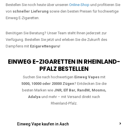
Jetzt Ihre Lieblings-Vape in Boxberg
bestellen
Warten Sie nicht länger!
Ezigarettenguru
ist zurück, und wir bringen
Ihnen die besten Einweg Vapes direkt nach Deutschland. Egal, ob Sie
eine JNR Shisha Hookah MAX oder eine Elf Bar 5000
bevorzugen,
wir haben genau das richtige Modell für Sie.
Bestellen Sie noch heute über unseren
Online-Shop
und profitieren Sie
von
schneller Lieferung
sowie den besten Preisen für hochwertige
Einweg E-Zigaretten.
Benötigen Sie Beratung? Unser Team steht Ihnen jederzeit zur
Verfügung. Bestellen Sie jetzt und erleben Sie die Zukunft des
Dampfens mit
Ezigarettenguru
!
EINWEG E-ZIGARETTEN IN RHEINLAND-
PFALZ BESTELLEN