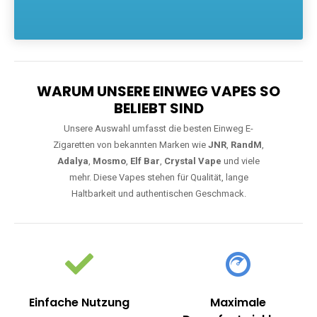
Die größte Auswahl an hochwertigen Einweg E-Zigaretten.
Einweg Vapes sind die ideale Lösung für Dampfer, die Wert auf
Komfort, starke Leistung und einfache Handhabung legen. Egal,
ob Sie eine Vape mit Nikotin suchen, eine große Auswahl an
Geschmacksrichtungen bevorzugen oder ein langlebiges
Modell mit 5000, 10000 oder 20000 Zügen wünschen – wir
haben die perfekte Auswahl. Alle Modelle bieten moderne
Technologie und ein einzigartiges Dampferlebnis.
WARUM UNSERE EINWEG VAPES SO
BELIEBT SIND
Unsere Auswahl umfasst die besten Einweg E-
Zigaretten von bekannten Marken wie
JNR
,
RandM
,
Adalya
,
Mosmo
,
Elf Bar
,
Crystal Vape
und viele
mehr. Diese Vapes stehen für Qualität, lange