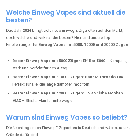
Adalya Einweg Vapes:
Perfekt für Fans von Premium-Shisha-
Tabak.
Fumot Tornado Music 30K:
Einweg Vape mit integriertem
Lautsprecher für ein einzigartiges Erlebnis.
Vozol Star 10K:
Hochwertige Verarbeitung, starke
Nikotindosierung.
Crystal Pro 15K:
Elegantes Design und satte Dampfproduktion.
Welche Einweg Vapes sind aktuell die
besten?
Das Jahr
2024
bringt viele neue Einweg E-Zigaretten auf den Markt,
doch welche sind wirklich die besten? Hier sind unsere Top-
Empfehlungen für
Einweg Vapes mit 5000, 10000 und 20000 Zügen
:
Bester Einweg Vape mit 5000 Zügen:
Elf Bar 5000
– Kompakt,
stark und perfekt für den Alltag.
Bester Einweg Vape mit 10000 Zügen:
RandM Tornado 10K
–