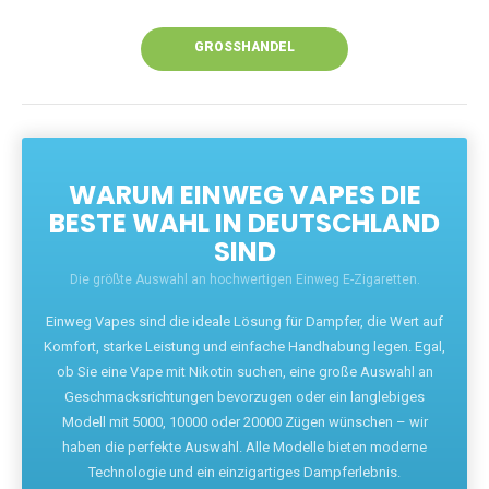
Unsere Vapes bieten intensiven Geschmack,
leistungsstarke Akkus und eine Vielzahl von
Aromen. Dank unseres schnellen Versands aus
Europa ist die Lieferung in Deutschland innerhalb
weniger Tage gewährleistet.
JETZT BESTELLEN
GROSSHANDEL
WARUM EINWEG VAPES DIE
BESTE WAHL IN DEUTSCHLAND
SIND