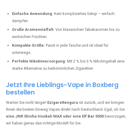
Perfekt für alle, die lange dampfen möchten.
Bester Einweg Vape mit 20000 Zügen:
JNR Shisha Hookah
MAX
– Shisha-Flair für unterwegs.
Warum sind Einweg Vapes so beliebt?
Die Nachfrage nach Einweg E-Zigaretten in Deutschland wächst rasant.
Gründe dafür sind:
Einfache Anwendung:
Kein kompliziertes Setup – einfach
dampfen.
Große Aromenvielfalt:
Von klassischen Tabakaromen bis zu
exotischen Früchten.
Kompakte Größe:
Passt in jede Tasche und ist ideal für
unterwegs.
Perfekte Nikotinversorgung:
Mit 2 % bis 3 % Nikotingehalt eine
starke Alternative zu herkömmlichen Zigaretten.