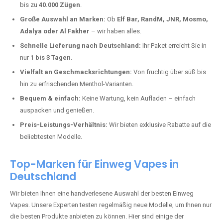
Boxberg kaufen?
Deutschland erlebt einen regelrechten Boom der Einweg E-Zigaretten.
In Städten wie
Boxberg
setzen immer mehr Dampfer auf moderne
Vapes mit hoher Kapazität, intensiven Aromen und einer einfachen
Handhabung. Hier sind die wichtigsten Gründe, warum Sie bei uns
bestellen sollten:
Die neuesten Modelle:
Wir führen nur die aktuellsten Vapes mit
bis zu
40.000 Zügen
.
Große Auswahl an Marken:
Ob
Elf Bar, RandM, JNR, Mosmo,
Adalya oder Al Fakher
– wir haben alles.
Schnelle Lieferung nach Deutschland:
Ihr Paket erreicht Sie in
nur
1 bis 3 Tagen
.
Vielfalt an Geschmacksrichtungen:
Von fruchtig über süß bis
hin zu erfrischenden Menthol-Varianten.
Bequem & einfach:
Keine Wartung, kein Aufladen – einfach
auspacken und genießen.
Preis-Leistungs-Verhältnis:
Wir bieten exklusive Rabatte auf die