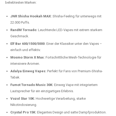
beliebtesten Modelle.
Top-Marken für Einweg Vapes in
Deutschland
Wir bieten Ihnen eine handverlesene Auswahl der besten Einweg
Vapes. Unsere Experten testen regelmäßig neue Modelle, um Ihnen nur
die besten Produkte anbieten zu können. Hier sind einige der
beliebtesten Marken:
JNR Shisha Hookah MAX:
Shisha-Feeling für unterwegs mit
22.000 Puffs.
RandM Tornado:
Leuchtende LED-Vapes mit extrem starkem
Geschmack.
Elf Bar 600/1500/5000:
Einer der Klassiker unter den Vapes –
einfach und effektiv.
Mosmo Storm X Max:
Fortschrittliche Mesh-Technologie für
intensivere Aromen.