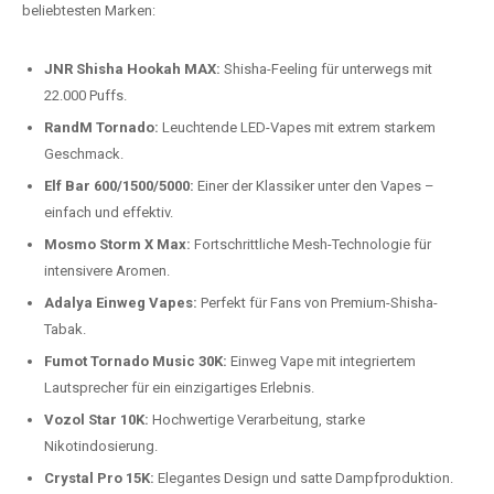
beliebtesten Modelle.
Top-Marken für Einweg Vapes in
Deutschland
Wir bieten Ihnen eine handverlesene Auswahl der besten Einweg
Vapes. Unsere Experten testen regelmäßig neue Modelle, um Ihnen nur
die besten Produkte anbieten zu können. Hier sind einige der
beliebtesten Marken:
JNR Shisha Hookah MAX:
Shisha-Feeling für unterwegs mit
22.000 Puffs.
RandM Tornado:
Leuchtende LED-Vapes mit extrem starkem
Geschmack.
Elf Bar 600/1500/5000:
Einer der Klassiker unter den Vapes –
einfach und effektiv.
Mosmo Storm X Max:
Fortschrittliche Mesh-Technologie für
intensivere Aromen.