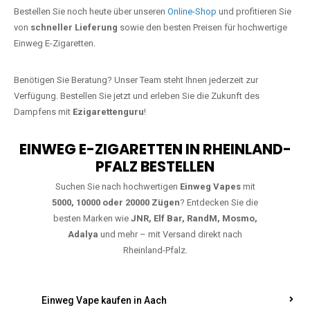
Jetzt Ihre Lieblings-Vape in Donsieders
bestellen
Warten Sie nicht länger!
Ezigarettenguru
ist zurück, und wir bringen
Ihnen die besten Einweg Vapes direkt nach Deutschland. Egal, ob Sie
eine JNR Shisha Hookah MAX oder eine Elf Bar 5000
bevorzugen,
wir haben genau das richtige Modell für Sie.
Bestellen Sie noch heute über unseren
Online-Shop
und profitieren Sie
von
schneller Lieferung
sowie den besten Preisen für hochwertige
Einweg E-Zigaretten.
Benötigen Sie Beratung? Unser Team steht Ihnen jederzeit zur
Verfügung. Bestellen Sie jetzt und erleben Sie die Zukunft des
Dampfens mit
Ezigarettenguru
!
EINWEG E-ZIGARETTEN IN RHEINLAND-
PFALZ BESTELLEN