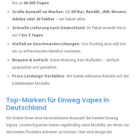
Donsieders kaufen?
Deutschland erlebt einen regelrechten Boom der Einweg E-Zigaretten.
In Städten wie
Donsieders
setzen immer mehr Dampfer auf moderne
Vapes mit hoher Kapazität, intensiven Aromen und einer einfachen
Handhabung. Hier sind die wichtigsten Gründe, warum Sie bei uns
bestellen sollten:
Die neuesten Modelle:
Wir führen nur die aktuellsten Vapes mit
bis zu
40.000 Zügen
.
Große Auswahl an Marken:
Ob
Elf Bar, RandM, JNR, Mosmo,
Adalya oder Al Fakher
– wir haben alles.
Schnelle Lieferung nach Deutschland:
Ihr Paket erreicht Sie in
nur
1 bis 3 Tagen
.
Vielfalt an Geschmacksrichtungen:
Von fruchtig über süß bis
hin zu erfrischenden Menthol-Varianten.
Bequem & einfach:
Keine Wartung, kein Aufladen – einfach
auspacken und genießen.
Preis-Leistungs-Verhältnis:
Wir bieten exklusive Rabatte auf die