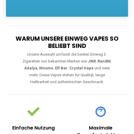
Die größte Auswahl an hochwertigen Einweg E-Zigaretten.
Einweg Vapes sind die ideale Lösung für Dampfer, die Wert auf
Komfort, starke Leistung und einfache Handhabung legen. Egal,
ob Sie eine Vape mit Nikotin suchen, eine große Auswahl an
Geschmacksrichtungen bevorzugen oder ein langlebiges
Modell mit 5000, 10000 oder 20000 Zügen wünschen – wir
haben die perfekte Auswahl. Alle Modelle bieten moderne
Technologie und ein einzigartiges Dampferlebnis.
WARUM UNSERE EINWEG VAPES SO
BELIEBT SIND
Unsere Auswahl umfasst die besten Einweg E-
Zigaretten von bekannten Marken wie
JNR
,
RandM
,
Adalya
,
Mosmo
,
Elf Bar
,
Crystal Vape
und viele
mehr. Diese Vapes stehen für Qualität, lange