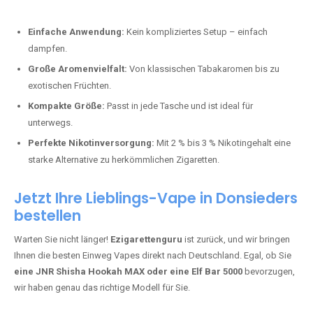
Perfekt für alle, die lange dampfen möchten.
Bester Einweg Vape mit 20000 Zügen:
JNR Shisha Hookah
MAX
– Shisha-Flair für unterwegs.
Warum sind Einweg Vapes so beliebt?
Die Nachfrage nach Einweg E-Zigaretten in Deutschland wächst rasant.
Gründe dafür sind:
Einfache Anwendung:
Kein kompliziertes Setup – einfach
dampfen.
Große Aromenvielfalt:
Von klassischen Tabakaromen bis zu
exotischen Früchten.
Kompakte Größe:
Passt in jede Tasche und ist ideal für
unterwegs.
Perfekte Nikotinversorgung:
Mit 2 % bis 3 % Nikotingehalt eine
starke Alternative zu herkömmlichen Zigaretten.