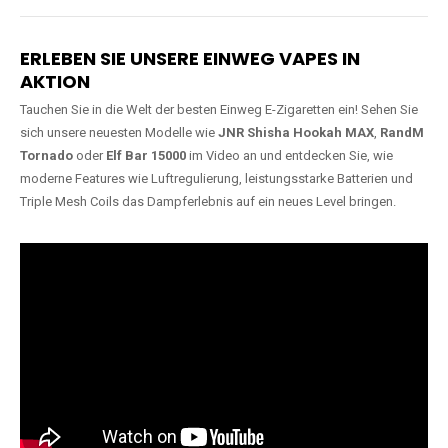
Lange Haltbarkeit
Hochwertige
Verarbeitung
Unsere Vapes sind in Varianten
mit
5000, 10000, 20000 oder
Unsere Modelle bestehen aus
sogar 40000 Zügen
erhältlich
robusten Materialien und
und bieten eine langanhaltende
garantieren ein sicheres,
Nutzung mit leistungsstarken
zuverlässiges und intensives
Akkus.
Dampferlebnis.
ERLEBEN SIE UNSERE EINWEG VAPES IN
AKTION
Tauchen Sie in die Welt der besten Einweg E-Zigaretten ein! Sehen Sie
sich unsere neuesten Modelle wie
JNR Shisha Hookah MAX
,
RandM
Tornado
oder
Elf Bar 15000
im Video an und entdecken Sie, wie
moderne Features wie Luftregulierung, leistungsstarke Batterien und
Triple Mesh Coils das Dampferlebnis auf ein neues Level bringen.