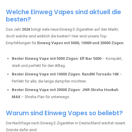
Adalya Einweg Vapes:
Perfekt für Fans von Premium-Shisha-
Tabak.
Fumot Tornado Music 30K:
Einweg Vape mit integriertem
Lautsprecher für ein einzigartiges Erlebnis.
Vozol Star 10K:
Hochwertige Verarbeitung, starke
Nikotindosierung.
Crystal Pro 15K:
Elegantes Design und satte Dampfproduktion.
Welche Einweg Vapes sind aktuell die
besten?
Das Jahr
2024
bringt viele neue Einweg E-Zigaretten auf den Markt,
doch welche sind wirklich die besten? Hier sind unsere Top-
Empfehlungen für
Einweg Vapes mit 5000, 10000 und 20000 Zügen
:
Bester Einweg Vape mit 5000 Zügen:
Elf Bar 5000
– Kompakt,
stark und perfekt für den Alltag.
Bester Einweg Vape mit 10000 Zügen:
RandM Tornado 10K
–