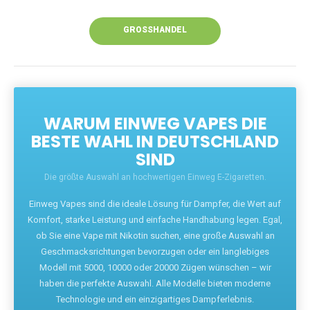
Unsere Vapes bieten intensiven Geschmack,
leistungsstarke Akkus und eine Vielzahl von
Aromen. Dank unseres schnellen Versands aus
Europa ist die Lieferung in Deutschland innerhalb
weniger Tage gewährleistet.
JETZT BESTELLEN
GROSSHANDEL
WARUM EINWEG VAPES DIE
BESTE WAHL IN DEUTSCHLAND
SIND