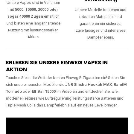
Lange Haltbarkeit
Hochwertige
Verarbeitung
Unsere Vapes sind in Varianten
mit
5000, 10000, 20000 oder
Unsere Modelle bestehen aus
sogar 40000 Zügen
erhältlich
robusten Materialien und
und bieten eine langanhaltende
garantieren ein sicheres,
Nutzung mit leistungsstarken
zuverlässiges und intensives
Akkus.
Dampferlebnis.
ERLEBEN SIE UNSERE EINWEG VAPES IN
AKTION
Tauchen Sie in die Welt der besten Einweg E-Zigaretten ein! Sehen Sie
sich unsere neuesten Modelle wie
JNR Shisha Hookah MAX
,
RandM
Tornado
oder
Elf Bar 15000
im Video an und entdecken Sie, wie
moderne Features wie Luftregulierung, leistungsstarke Batterien und
Triple Mesh Coils das Dampferlebnis auf ein neues Level bringen.