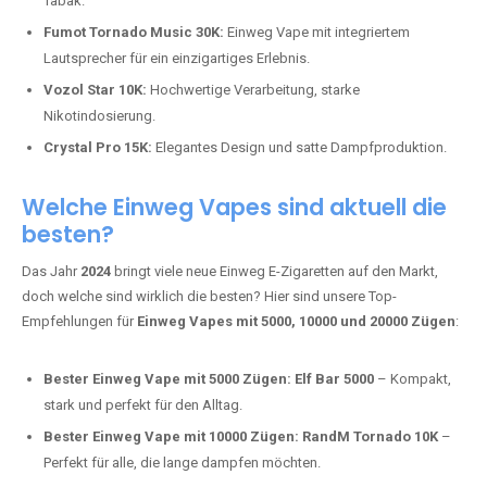
Adalya Einweg Vapes:
Perfekt für Fans von Premium-Shisha-
Tabak.
Fumot Tornado Music 30K:
Einweg Vape mit integriertem
Lautsprecher für ein einzigartiges Erlebnis.
Vozol Star 10K:
Hochwertige Verarbeitung, starke
Nikotindosierung.
Crystal Pro 15K:
Elegantes Design und satte Dampfproduktion.
Welche Einweg Vapes sind aktuell die
besten?
Das Jahr
2024
bringt viele neue Einweg E-Zigaretten auf den Markt,
doch welche sind wirklich die besten? Hier sind unsere Top-
Empfehlungen für
Einweg Vapes mit 5000, 10000 und 20000 Zügen
:
Bester Einweg Vape mit 5000 Zügen:
Elf Bar 5000
– Kompakt,
stark und perfekt für den Alltag.
Bester Einweg Vape mit 10000 Zügen:
RandM Tornado 10K
–