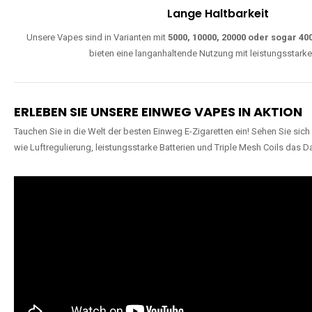
Lange Haltbarkeit
Unsere Vapes sind in Varianten mit
5000, 10000, 20000 oder sogar 4
bieten eine langanhaltende Nutzung mit leistungsstark
ERLEBEN SIE UNSERE EINWEG VAPES IN AKTION
Tauchen Sie in die Welt der besten Einweg E-Zigaretten ein! Sehen Sie si
wie Luftregulierung, leistungsstarke Batterien und Triple Mesh Coils das D