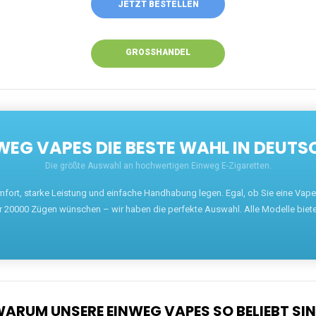
JETZT BESTELLEN
GROSSHANDEL
EG VAPES DIE BESTE WAHL IN DEUTS
Die größte Auswahl an hochwertigen Einweg E-Zigaretten.
mfort, starke Leistung und einfache Handhabung legen. Egal, ob Sie eine Va
r 20000 Zügen wünschen – wir haben die perfekte Auswahl. Alle Modelle biet
ARUM UNSERE EINWEG VAPES SO BELIEBT SI