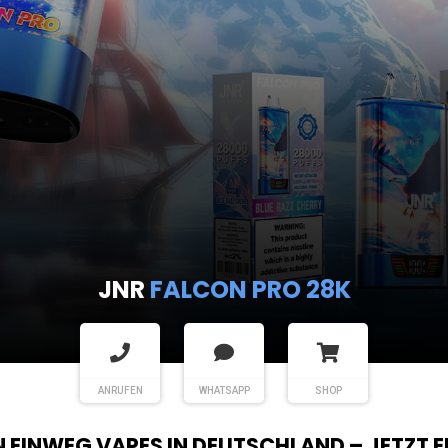
JNR
FALCON PRO 28K
ANRUFEN
WHATSAPP
SHOP
EN EINWEG VAPES IN DEUTSCHLAND – JETZT 