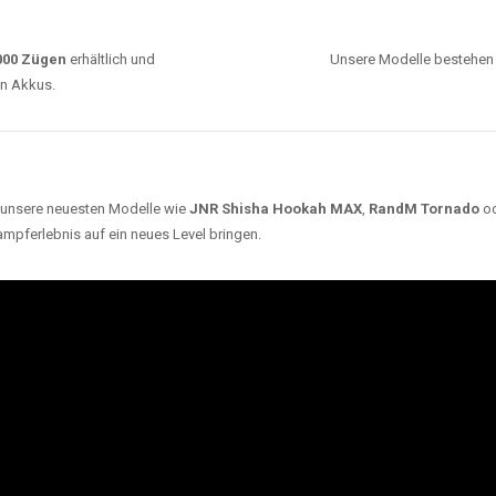
0000 Zügen
erhältlich und
Unsere Modelle bestehen a
en Akkus.
ch unsere neuesten Modelle wie
JNR Shisha Hookah MAX
,
RandM Tornado
o
ampferlebnis auf ein neues Level bringen.