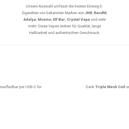
Unsere Auswahl umfasst die besten Einweg E-
Zigaretten von bekannten Marken wie
JNR
,
RandM
,
Adalya
,
Mosmo
,
Elf Bar
,
Crystal Vape
und viele
mehr. Diese Vapes stehen für Qualität, lange
Haltbarkeit und authentischen Geschmack.
deraufladbar per USB-C für
Dank
Triple Mesh Coil
un