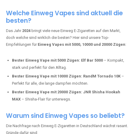
Adalya Einweg Vapes:
Perfekt für Fans von Premium-Shisha-
Tabak.
Fumot Tornado Music 30K:
Einweg Vape mit integriertem
Lautsprecher für ein einzigartiges Erlebnis.
Vozol Star 10K:
Hochwertige Verarbeitung, starke
Nikotindosierung.
Crystal Pro 15K:
Elegantes Design und satte Dampfproduktion.
Welche Einweg Vapes sind aktuell die
besten?
Das Jahr
2024
bringt viele neue Einweg E-Zigaretten auf den Markt,
doch welche sind wirklich die besten? Hier sind unsere Top-
Empfehlungen für
Einweg Vapes mit 5000, 10000 und 20000 Zügen
:
Bester Einweg Vape mit 5000 Zügen:
Elf Bar 5000
– Kompakt,
stark und perfekt für den Alltag.