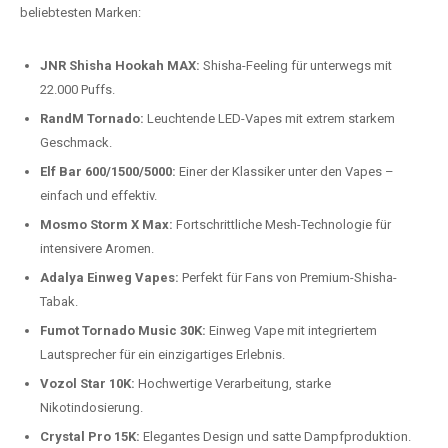
Preis-Leistungs-Verhältnis:
Wir bieten exklusive Rabatte auf die
beliebtesten Modelle.
Top-Marken für Einweg Vapes in
Deutschland
Wir bieten Ihnen eine handverlesene Auswahl der besten Einweg
Vapes. Unsere Experten testen regelmäßig neue Modelle, um Ihnen nur
die besten Produkte anbieten zu können. Hier sind einige der
beliebtesten Marken:
JNR Shisha Hookah MAX:
Shisha-Feeling für unterwegs mit
22.000 Puffs.
RandM Tornado:
Leuchtende LED-Vapes mit extrem starkem
Geschmack.
Elf Bar 600/1500/5000:
Einer der Klassiker unter den Vapes –
einfach und effektiv.
Mosmo Storm X Max:
Fortschrittliche Mesh-Technologie für
intensivere Aromen.