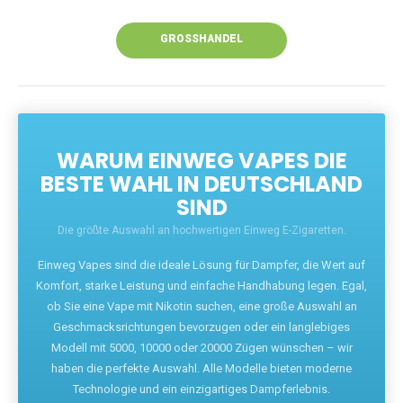
Unsere Vapes bieten intensiven Geschmack,
leistungsstarke Akkus und eine Vielzahl von
Aromen. Dank unseres schnellen Versands aus
Europa ist die Lieferung in Deutschland innerhalb
weniger Tage gewährleistet.
JETZT BESTELLEN
GROSSHANDEL
WARUM EINWEG VAPES DIE
BESTE WAHL IN DEUTSCHLAND
SIND