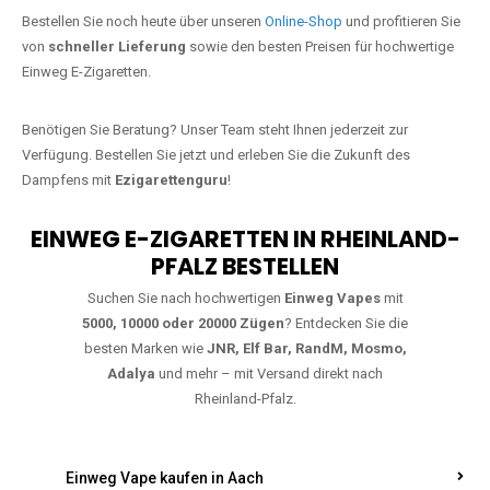
Jetzt Ihre Lieblings-Vape in
Finkenbach-Gersweiler bestellen
Warten Sie nicht länger!
Ezigarettenguru
ist zurück, und wir bringen
Ihnen die besten Einweg Vapes direkt nach Deutschland. Egal, ob Sie
eine JNR Shisha Hookah MAX oder eine Elf Bar 5000
bevorzugen,
wir haben genau das richtige Modell für Sie.
Bestellen Sie noch heute über unseren
Online-Shop
und profitieren Sie
von
schneller Lieferung
sowie den besten Preisen für hochwertige
Einweg E-Zigaretten.
Benötigen Sie Beratung? Unser Team steht Ihnen jederzeit zur
Verfügung. Bestellen Sie jetzt und erleben Sie die Zukunft des
Dampfens mit
Ezigarettenguru
!
EINWEG E-ZIGARETTEN IN RHEINLAND-
PFALZ BESTELLEN