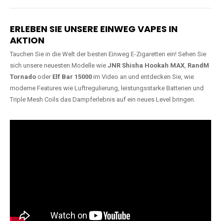
Lange Haltbarkeit
Hochwertige
Verarbeitung
Unsere Vapes sind in Varianten
mit
5000, 10000, 20000 oder
Unsere Modelle bestehen aus
sogar 40000 Zügen
erhältlich
robusten Materialien und
und bieten eine langanhaltende
garantieren ein sicheres,
Nutzung mit leistungsstarken
zuverlässiges und intensives
Akkus.
Dampferlebnis.
ERLEBEN SIE UNSERE EINWEG VAPES IN
AKTION
Tauchen Sie in die Welt der besten Einweg E-Zigaretten ein! Sehen Sie
sich unsere neuesten Modelle wie
JNR Shisha Hookah MAX
,
RandM
Tornado
oder
Elf Bar 15000
im Video an und entdecken Sie, wie
moderne Features wie Luftregulierung, leistungsstarke Batterien und
Triple Mesh Coils das Dampferlebnis auf ein neues Level bringen.