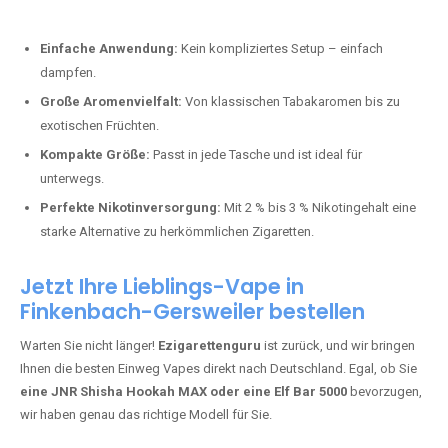
Bester Einweg Vape mit 10000 Zügen:
RandM Tornado 10K
–
Perfekt für alle, die lange dampfen möchten.
Bester Einweg Vape mit 20000 Zügen:
JNR Shisha Hookah
MAX
– Shisha-Flair für unterwegs.
Warum sind Einweg Vapes so beliebt?
Die Nachfrage nach Einweg E-Zigaretten in Deutschland wächst rasant.
Gründe dafür sind:
Einfache Anwendung:
Kein kompliziertes Setup – einfach
dampfen.
Große Aromenvielfalt:
Von klassischen Tabakaromen bis zu
exotischen Früchten.
Kompakte Größe:
Passt in jede Tasche und ist ideal für
unterwegs.
Perfekte Nikotinversorgung:
Mit 2 % bis 3 % Nikotingehalt eine
starke Alternative zu herkömmlichen Zigaretten.