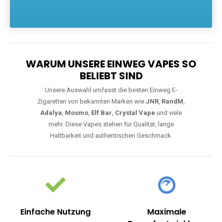
Die größte Auswahl an hochwertigen Einweg E-Zigaretten.
Einweg Vapes sind die ideale Lösung für Dampfer, die Wert auf
Komfort, starke Leistung und einfache Handhabung legen. Egal,
ob Sie eine Vape mit Nikotin suchen, eine große Auswahl an
Geschmacksrichtungen bevorzugen oder ein langlebiges
Modell mit 5000, 10000 oder 20000 Zügen wünschen – wir
haben die perfekte Auswahl. Alle Modelle bieten moderne
Technologie und ein einzigartiges Dampferlebnis.
WARUM UNSERE EINWEG VAPES SO
BELIEBT SIND
Unsere Auswahl umfasst die besten Einweg E-
Zigaretten von bekannten Marken wie
JNR
,
RandM
,
Adalya
,
Mosmo
,
Elf Bar
,
Crystal Vape
und viele
mehr. Diese Vapes stehen für Qualität, lange