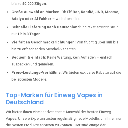
Finkenbach-Gersweiler kaufen?
Deutschland erlebt einen regelrechten Boom der Einweg E-Zigaretten.
In Städten wie
Finkenbach-Gersweiler
setzen immer mehr Dampfer
auf moderne Vapes mit hoher Kapazität, intensiven Aromen und einer
einfachen Handhabung. Hier sind die wichtigsten Gründe, warum Sie
bei uns bestellen sollten:
Die neuesten Modelle:
Wir führen nur die aktuellsten Vapes mit
bis zu
40.000 Zügen
.
Große Auswahl an Marken:
Ob
Elf Bar, RandM, JNR, Mosmo,
Adalya oder Al Fakher
– wir haben alles.
Schnelle Lieferung nach Deutschland:
Ihr Paket erreicht Sie in
nur
1 bis 3 Tagen
.
Vielfalt an Geschmacksrichtungen:
Von fruchtig über süß bis
hin zu erfrischenden Menthol-Varianten.
Bequem & einfach:
Keine Wartung, kein Aufladen – einfach
auspacken und genießen.