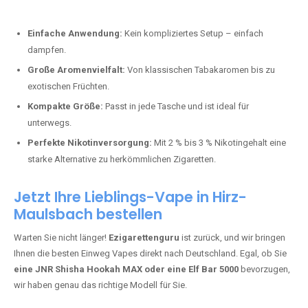
Bester Einweg Vape mit 10000 Zügen:
RandM Tornado 10K
–
Perfekt für alle, die lange dampfen möchten.
Bester Einweg Vape mit 20000 Zügen:
JNR Shisha Hookah
MAX
– Shisha-Flair für unterwegs.
Warum sind Einweg Vapes so beliebt?
Die Nachfrage nach Einweg E-Zigaretten in Deutschland wächst rasant.
Gründe dafür sind:
Einfache Anwendung:
Kein kompliziertes Setup – einfach
dampfen.
Große Aromenvielfalt:
Von klassischen Tabakaromen bis zu
exotischen Früchten.
Kompakte Größe:
Passt in jede Tasche und ist ideal für
unterwegs.
Perfekte Nikotinversorgung:
Mit 2 % bis 3 % Nikotingehalt eine
starke Alternative zu herkömmlichen Zigaretten.