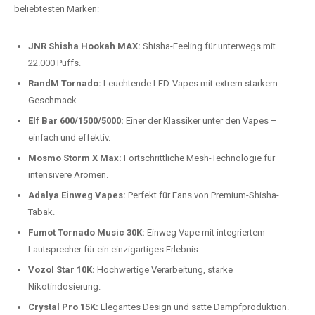
Preis-Leistungs-Verhältnis:
Wir bieten exklusive Rabatte auf die
beliebtesten Modelle.
Top-Marken für Einweg Vapes in
Deutschland
Wir bieten Ihnen eine handverlesene Auswahl der besten Einweg
Vapes. Unsere Experten testen regelmäßig neue Modelle, um Ihnen nur
die besten Produkte anbieten zu können. Hier sind einige der
beliebtesten Marken:
JNR Shisha Hookah MAX:
Shisha-Feeling für unterwegs mit
22.000 Puffs.
RandM Tornado:
Leuchtende LED-Vapes mit extrem starkem
Geschmack.
Elf Bar 600/1500/5000:
Einer der Klassiker unter den Vapes –
einfach und effektiv.
Mosmo Storm X Max:
Fortschrittliche Mesh-Technologie für
intensivere Aromen.