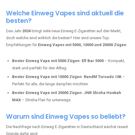
Adalya Einweg Vapes:
Perfekt für Fans von Premium-Shisha-
Tabak.
Fumot Tornado Music 30K:
Einweg Vape mit integriertem
Lautsprecher für ein einzigartiges Erlebnis.
Vozol Star 10K:
Hochwertige Verarbeitung, starke
Nikotindosierung.
Crystal Pro 15K:
Elegantes Design und satte Dampfproduktion.
Welche Einweg Vapes sind aktuell die
besten?
Das Jahr
2024
bringt viele neue Einweg E-Zigaretten auf den Markt,
doch welche sind wirklich die besten? Hier sind unsere Top-
Empfehlungen für
Einweg Vapes mit 5000, 10000 und 20000 Zügen
:
Bester Einweg Vape mit 5000 Zügen:
Elf Bar 5000
– Kompakt,
stark und perfekt für den Alltag.