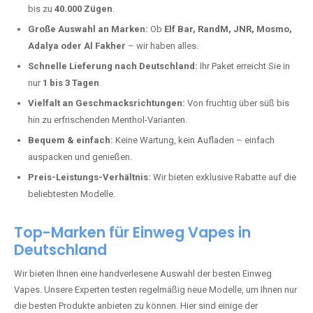
Maulsbach kaufen?
Deutschland erlebt einen regelrechten Boom der Einweg E-Zigaretten.
In Städten wie
Hirz-Maulsbach
setzen immer mehr Dampfer auf
moderne Vapes mit hoher Kapazität, intensiven Aromen und einer
einfachen Handhabung. Hier sind die wichtigsten Gründe, warum Sie
bei uns bestellen sollten:
Die neuesten Modelle:
Wir führen nur die aktuellsten Vapes mit
bis zu
40.000 Zügen
.
Große Auswahl an Marken:
Ob
Elf Bar, RandM, JNR, Mosmo,
Adalya oder Al Fakher
– wir haben alles.
Schnelle Lieferung nach Deutschland:
Ihr Paket erreicht Sie in
nur
1 bis 3 Tagen
.
Vielfalt an Geschmacksrichtungen:
Von fruchtig über süß bis
hin zu erfrischenden Menthol-Varianten.
Bequem & einfach:
Keine Wartung, kein Aufladen – einfach
auspacken und genießen.