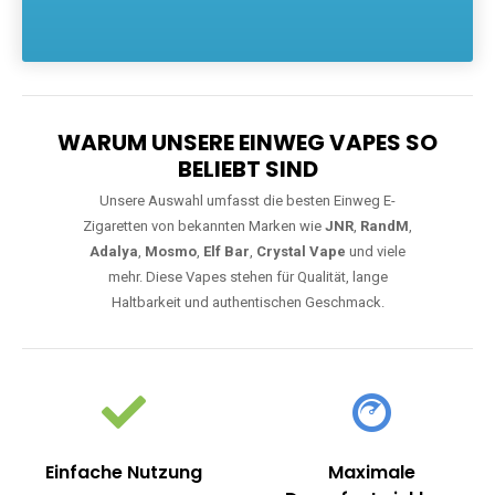
Die größte Auswahl an hochwertigen Einweg E-Zigaretten.
Einweg Vapes sind die ideale Lösung für Dampfer, die Wert auf
Komfort, starke Leistung und einfache Handhabung legen. Egal,
ob Sie eine Vape mit Nikotin suchen, eine große Auswahl an
Geschmacksrichtungen bevorzugen oder ein langlebiges
Modell mit 5000, 10000 oder 20000 Zügen wünschen – wir
haben die perfekte Auswahl. Alle Modelle bieten moderne
Technologie und ein einzigartiges Dampferlebnis.
WARUM UNSERE EINWEG VAPES SO
BELIEBT SIND
Unsere Auswahl umfasst die besten Einweg E-
Zigaretten von bekannten Marken wie
JNR
,
RandM
,
Adalya
,
Mosmo
,
Elf Bar
,
Crystal Vape
und viele
mehr. Diese Vapes stehen für Qualität, lange