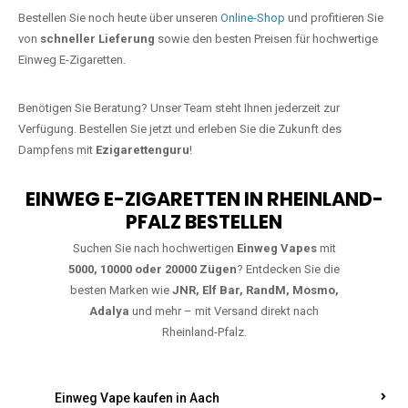
Jetzt Ihre Lieblings-Vape in Hirz-
Maulsbach bestellen
Warten Sie nicht länger!
Ezigarettenguru
ist zurück, und wir bringen
Ihnen die besten Einweg Vapes direkt nach Deutschland. Egal, ob Sie
eine JNR Shisha Hookah MAX oder eine Elf Bar 5000
bevorzugen,
wir haben genau das richtige Modell für Sie.
Bestellen Sie noch heute über unseren
Online-Shop
und profitieren Sie
von
schneller Lieferung
sowie den besten Preisen für hochwertige
Einweg E-Zigaretten.
Benötigen Sie Beratung? Unser Team steht Ihnen jederzeit zur
Verfügung. Bestellen Sie jetzt und erleben Sie die Zukunft des
Dampfens mit
Ezigarettenguru
!
EINWEG E-ZIGARETTEN IN RHEINLAND-
PFALZ BESTELLEN