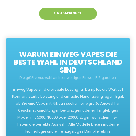
Unsere Vapes bieten intensiven Geschmack,
leistungsstarke Akkus und eine Vielzahl von
Aromen. Dank unseres schnellen Versands aus
Europa ist die Lieferung in Deutschland innerhalb
weniger Tage gewährleistet.
JETZT BESTELLEN
GROSSHANDEL
WARUM EINWEG VAPES DIE
BESTE WAHL IN DEUTSCHLAND
SIND