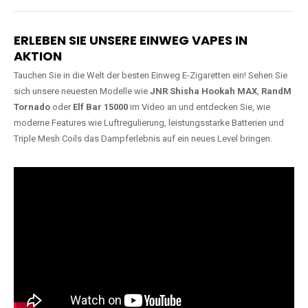
Lange Haltbarkeit
Hochwertige
Verarbeitung
Unsere Vapes sind in Varianten
mit
5000, 10000, 20000 oder
Unsere Modelle bestehen aus
sogar 40000 Zügen
erhältlich
robusten Materialien und
und bieten eine langanhaltende
garantieren ein sicheres,
Nutzung mit leistungsstarken
zuverlässiges und intensives
Akkus.
Dampferlebnis.
ERLEBEN SIE UNSERE EINWEG VAPES IN
AKTION
Tauchen Sie in die Welt der besten Einweg E-Zigaretten ein! Sehen Sie
sich unsere neuesten Modelle wie
JNR Shisha Hookah MAX
,
RandM
Tornado
oder
Elf Bar 15000
im Video an und entdecken Sie, wie
moderne Features wie Luftregulierung, leistungsstarke Batterien und
Triple Mesh Coils das Dampferlebnis auf ein neues Level bringen.