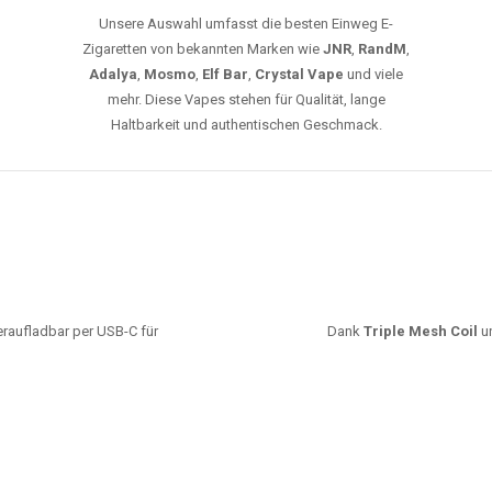
Unsere Auswahl umfasst die besten Einweg E-
Zigaretten von bekannten Marken wie
JNR
,
RandM
,
Adalya
,
Mosmo
,
Elf Bar
,
Crystal Vape
und viele
mehr. Diese Vapes stehen für Qualität, lange
Haltbarkeit und authentischen Geschmack.
deraufladbar per USB-C für
Dank
Triple Mesh Coil
un