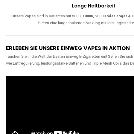
Lange Haltbarkeit
Unsere Vapes sind in Varianten mit
5000, 10000, 20000 oder sogar 4
bieten eine langanhaltende Nutzung mit leistungsstark
ERLEBEN SIE UNSERE EINWEG VAPES IN AKTION
Tauchen Sie in die Welt der besten Einweg E-Zigaretten ein! Sehen Sie si
wie Luftregulierung, leistungsstarke Batterien und Triple Mesh Coils das D