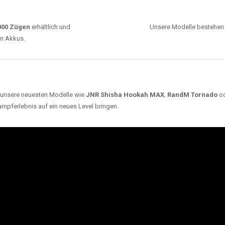
0000 Zügen
erhältlich und
Unsere Modelle bestehen a
en Akkus.
ch unsere neuesten Modelle wie
JNR Shisha Hookah MAX
,
RandM Tornado
o
ampferlebnis auf ein neues Level bringen.