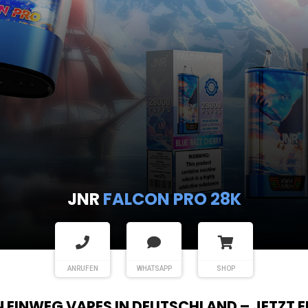
JNR
FALCON PRO 28K
ANRUFEN
WHATSAPP
SHOP
EN EINWEG VAPES IN DEUTSCHLAND – JETZT 