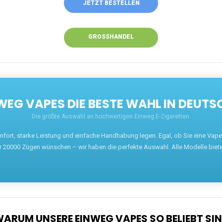
JETZT BESTELLEN
GROSSHANDEL
EG VAPES DIE BESTE WAHL IN DEUTS
Die größte Auswahl an hochwertigen Einweg E-Zigaretten.
mfort, starke Leistung und einfache Handhabung legen. Egal, ob Sie eine Va
r 20000 Zügen wünschen – wir haben die perfekte Auswahl. Alle Modelle biet
ARUM UNSERE EINWEG VAPES SO BELIEBT SI