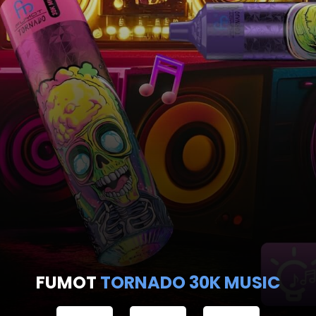
JNR
FALCON PRO 28K
ANRUFEN
WHATSAPP
SHOP
EN EINWEG VAPES IN DEUTSCHLAND – JETZT 