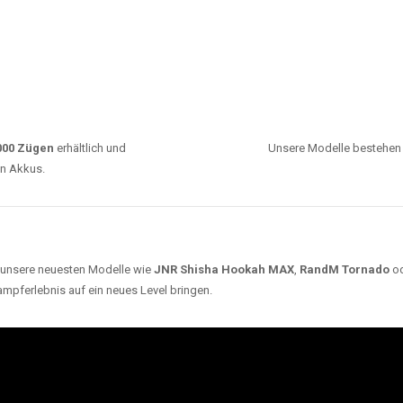
0000 Zügen
erhältlich und
Unsere Modelle bestehen a
en Akkus.
ch unsere neuesten Modelle wie
JNR Shisha Hookah MAX
,
RandM Tornado
o
ampferlebnis auf ein neues Level bringen.