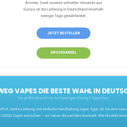
JETZT BESTELLEN
GROSSHANDEL
EG VAPES DIE BESTE WAHL IN DEUTS
Die größte Auswahl an hochwertigen Einweg E-Zigaretten.
mfort, starke Leistung und einfache Handhabung legen. Egal, ob Sie eine Va
r 20000 Zügen wünschen – wir haben die perfekte Auswahl. Alle Modelle biet
ARUM UNSERE EINWEG VAPES SO BELIEBT SI