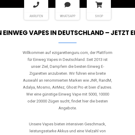
Willkommen auf ezigarettenguru.com, der Plattform
für Einweg Vapes in Deutschland. Seit 2013 ist
unser Ziel, Dampfern die besten Einweg E-
Zigaretten anzubieten. Wir führen eine breite
Auswahl an renommierten Marken wie JNR, RandM,
Adalya, Mosmo, AirMez, Ghost Pro et bien d'autres.
Wer eine günstige Einweg Vape mit 5000, 10000
oder 20000 Zügen sucht, findet hier die besten
Angebote.
Unsere Vapes bieten intensiven Geschmack,
leistungsstarke Akkus und eine Vielzahl von
Aromen. Dank unseres schnellen Versands aus
Europa ist die Lieferung in Deutschland innerhalb
weniger Tage gewährleistet.