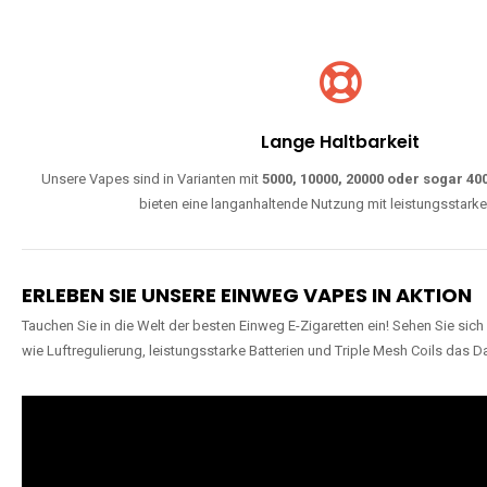
Lange Haltbarkeit
Unsere Vapes sind in Varianten mit
5000, 10000, 20000 oder sogar 4
bieten eine langanhaltende Nutzung mit leistungsstark
ERLEBEN SIE UNSERE EINWEG VAPES IN AKTION
Tauchen Sie in die Welt der besten Einweg E-Zigaretten ein! Sehen Sie si
wie Luftregulierung, leistungsstarke Batterien und Triple Mesh Coils das D