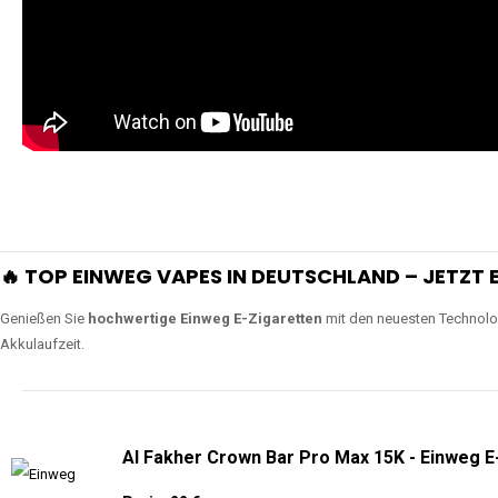
🔥 TOP EINWEG VAPES IN DEUTSCHLAND – JETZT E
Genießen Sie
hochwertige Einweg E-Zigaretten
mit den neuesten Technolo
Akkulaufzeit.
Al Fakher Crown Bar Pro Max 15K - Einweg E
Preis: 22 €
Verfügbare Geschmacksrichtungen:
14
Al Fakher Crown Bar Sound 12K - Einweg E-Z