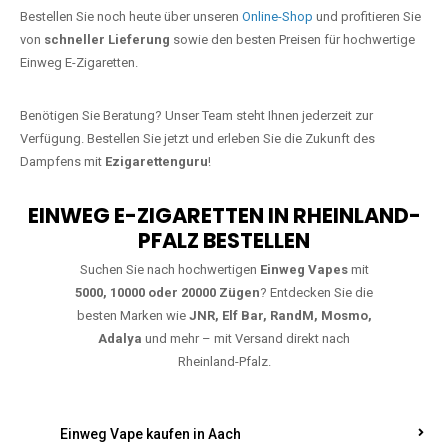
Jetzt Ihre Lieblings-Vape in Brohl-
Lützing bestellen
Warten Sie nicht länger!
Ezigarettenguru
ist zurück, und wir bringen
Ihnen die besten Einweg Vapes direkt nach Deutschland. Egal, ob Sie
eine JNR Shisha Hookah MAX oder eine Elf Bar 5000
bevorzugen,
wir haben genau das richtige Modell für Sie.
Bestellen Sie noch heute über unseren
Online-Shop
und profitieren Sie
von
schneller Lieferung
sowie den besten Preisen für hochwertige
Einweg E-Zigaretten.
Benötigen Sie Beratung? Unser Team steht Ihnen jederzeit zur
Verfügung. Bestellen Sie jetzt und erleben Sie die Zukunft des
Dampfens mit
Ezigarettenguru
!
EINWEG E-ZIGARETTEN IN RHEINLAND-
PFALZ BESTELLEN