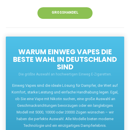
Unsere Vapes bieten intensiven Geschmack,
leistungsstarke Akkus und eine Vielzahl von
Aromen. Dank unseres schnellen Versands aus
Europa ist die Lieferung in Deutschland innerhalb
weniger Tage gewährleistet.
JETZT BESTELLEN
GROSSHANDEL
WARUM EINWEG VAPES DIE
BESTE WAHL IN DEUTSCHLAND
SIND