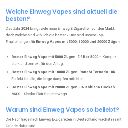
Adalya Einweg Vapes:
Perfekt für Fans von Premium-Shisha-
Tabak.
Fumot Tornado Music 30K:
Einweg Vape mit integriertem
Lautsprecher für ein einzigartiges Erlebnis.
Vozol Star 10K:
Hochwertige Verarbeitung, starke
Nikotindosierung.
Crystal Pro 15K:
Elegantes Design und satte Dampfproduktion.
Welche Einweg Vapes sind aktuell die
besten?
Das Jahr
2024
bringt viele neue Einweg E-Zigaretten auf den Markt,
doch welche sind wirklich die besten? Hier sind unsere Top-
Empfehlungen für
Einweg Vapes mit 5000, 10000 und 20000 Zügen
:
Bester Einweg Vape mit 5000 Zügen:
Elf Bar 5000
– Kompakt,
stark und perfekt für den Alltag.
Bester Einweg Vape mit 10000 Zügen:
RandM Tornado 10K
–