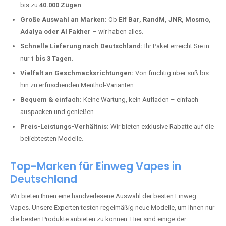
Lützing kaufen?
Deutschland erlebt einen regelrechten Boom der Einweg E-Zigaretten.
In Städten wie
Brohl-Lützing
setzen immer mehr Dampfer auf
moderne Vapes mit hoher Kapazität, intensiven Aromen und einer
einfachen Handhabung. Hier sind die wichtigsten Gründe, warum Sie
bei uns bestellen sollten:
Die neuesten Modelle:
Wir führen nur die aktuellsten Vapes mit
bis zu
40.000 Zügen
.
Große Auswahl an Marken:
Ob
Elf Bar, RandM, JNR, Mosmo,
Adalya oder Al Fakher
– wir haben alles.
Schnelle Lieferung nach Deutschland:
Ihr Paket erreicht Sie in
nur
1 bis 3 Tagen
.
Vielfalt an Geschmacksrichtungen:
Von fruchtig über süß bis
hin zu erfrischenden Menthol-Varianten.
Bequem & einfach:
Keine Wartung, kein Aufladen – einfach
auspacken und genießen.
Preis-Leistungs-Verhältnis:
Wir bieten exklusive Rabatte auf die