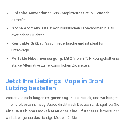
Perfekt für alle, die lange dampfen möchten.
Bester Einweg Vape mit 20000 Zügen:
JNR Shisha Hookah
MAX
– Shisha-Flair für unterwegs.
Warum sind Einweg Vapes so beliebt?
Die Nachfrage nach Einweg E-Zigaretten in Deutschland wächst rasant.
Gründe dafür sind:
Einfache Anwendung:
Kein kompliziertes Setup – einfach
dampfen.
Große Aromenvielfalt:
Von klassischen Tabakaromen bis zu
exotischen Früchten.
Kompakte Größe:
Passt in jede Tasche und ist ideal für
unterwegs.
Perfekte Nikotinversorgung:
Mit 2 % bis 3 % Nikotingehalt eine
starke Alternative zu herkömmlichen Zigaretten.