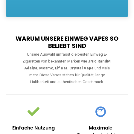
Die größte Auswahl an hochwertigen Einweg E-Zigaretten.
Einweg Vapes sind die ideale Lösung für Dampfer, die Wert auf
Komfort, starke Leistung und einfache Handhabung legen. Egal,
ob Sie eine Vape mit Nikotin suchen, eine große Auswahl an
Geschmacksrichtungen bevorzugen oder ein langlebiges
Modell mit 5000, 10000 oder 20000 Zügen wünschen – wir
haben die perfekte Auswahl. Alle Modelle bieten moderne
Technologie und ein einzigartiges Dampferlebnis.
WARUM UNSERE EINWEG VAPES SO
BELIEBT SIND
Unsere Auswahl umfasst die besten Einweg E-
Zigaretten von bekannten Marken wie
JNR
,
RandM
,
Adalya
,
Mosmo
,
Elf Bar
,
Crystal Vape
und viele
mehr. Diese Vapes stehen für Qualität, lange