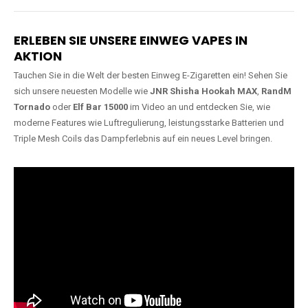
Lange Haltbarkeit
Hochwertige
Verarbeitung
Unsere Vapes sind in Varianten
mit
5000, 10000, 20000 oder
Unsere Modelle bestehen aus
sogar 40000 Zügen
erhältlich
robusten Materialien und
und bieten eine langanhaltende
garantieren ein sicheres,
Nutzung mit leistungsstarken
zuverlässiges und intensives
Akkus.
Dampferlebnis.
ERLEBEN SIE UNSERE EINWEG VAPES IN
AKTION
Tauchen Sie in die Welt der besten Einweg E-Zigaretten ein! Sehen Sie
sich unsere neuesten Modelle wie
JNR Shisha Hookah MAX
,
RandM
Tornado
oder
Elf Bar 15000
im Video an und entdecken Sie, wie
moderne Features wie Luftregulierung, leistungsstarke Batterien und
Triple Mesh Coils das Dampferlebnis auf ein neues Level bringen.