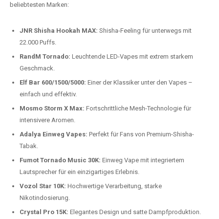
beliebtesten Modelle.
Top-Marken für Einweg Vapes in
Deutschland
Wir bieten Ihnen eine handverlesene Auswahl der besten Einweg
Vapes. Unsere Experten testen regelmäßig neue Modelle, um Ihnen nur
die besten Produkte anbieten zu können. Hier sind einige der
beliebtesten Marken:
JNR Shisha Hookah MAX:
Shisha-Feeling für unterwegs mit
22.000 Puffs.
RandM Tornado:
Leuchtende LED-Vapes mit extrem starkem
Geschmack.
Elf Bar 600/1500/5000:
Einer der Klassiker unter den Vapes –
einfach und effektiv.
Mosmo Storm X Max:
Fortschrittliche Mesh-Technologie für
intensivere Aromen.