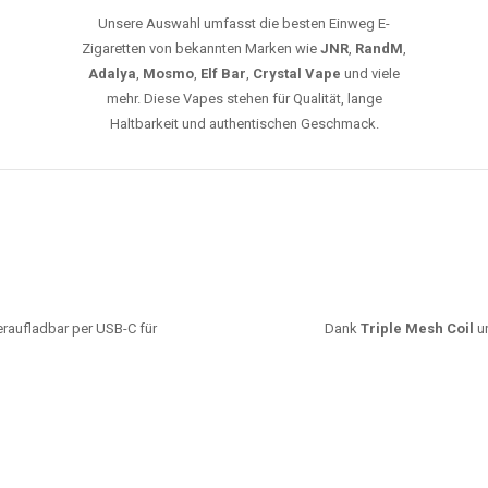
Unsere Auswahl umfasst die besten Einweg E-
Zigaretten von bekannten Marken wie
JNR
,
RandM
,
Adalya
,
Mosmo
,
Elf Bar
,
Crystal Vape
und viele
mehr. Diese Vapes stehen für Qualität, lange
Haltbarkeit und authentischen Geschmack.
deraufladbar per USB-C für
Dank
Triple Mesh Coil
un