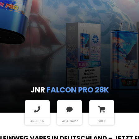
JNR
FALCON PRO 28K
ANRUFEN
WHATSAPP
SHOP
EN EINWEG VAPES IN DEUTSCHLAND – JETZT 