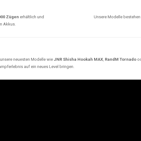
0000 Zügen
erhältlich und
Unsere Modelle bestehen a
en Akkus.
ch unsere neuesten Modelle wie
JNR Shisha Hookah MAX
,
RandM Tornado
o
ampferlebnis auf ein neues Level bringen.