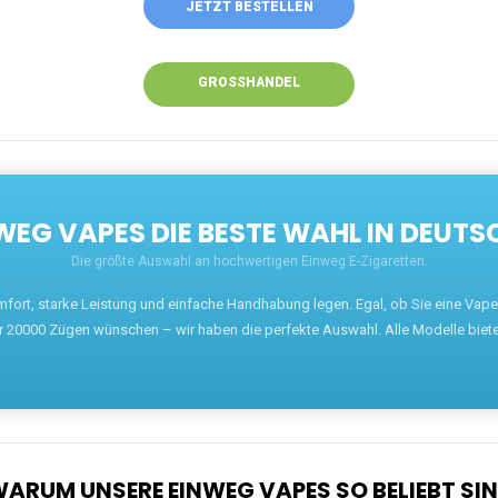
JETZT BESTELLEN
GROSSHANDEL
EG VAPES DIE BESTE WAHL IN DEUTS
Die größte Auswahl an hochwertigen Einweg E-Zigaretten.
mfort, starke Leistung und einfache Handhabung legen. Egal, ob Sie eine Va
r 20000 Zügen wünschen – wir haben die perfekte Auswahl. Alle Modelle biet
ARUM UNSERE EINWEG VAPES SO BELIEBT SI