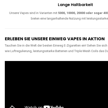
Lange Haltbarkeit
Unsere Vapes sind in Varianten mit
5000, 10000, 20000 oder sogar 4
bieten eine langanhaltende Nutzung mit leistungsstark
ERLEBEN SIE UNSERE EINWEG VAPES IN AKTION
Tauchen Sie in die Welt der besten Einweg E-Zigaretten ein! Sehen Sie si
wie Luftregulierung, leistungsstarke Batterien und Triple Mesh Coils das D