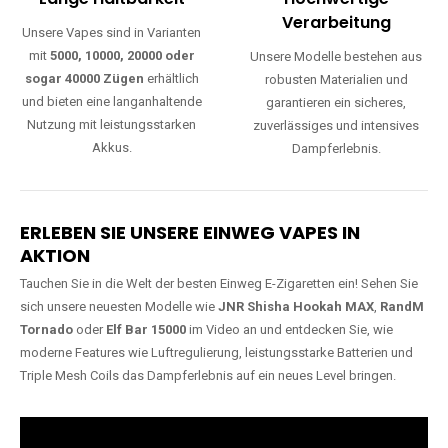
Lange Haltbarkeit
Hochwertige
Verarbeitung
Unsere Vapes sind in Varianten
mit
5000, 10000, 20000 oder
Unsere Modelle bestehen aus
sogar 40000 Zügen
erhältlich
robusten Materialien und
und bieten eine langanhaltende
garantieren ein sicheres,
Nutzung mit leistungsstarken
zuverlässiges und intensives
Akkus.
Dampferlebnis.
ERLEBEN SIE UNSERE EINWEG VAPES IN
AKTION
Tauchen Sie in die Welt der besten Einweg E-Zigaretten ein! Sehen Sie
sich unsere neuesten Modelle wie
JNR Shisha Hookah MAX
,
RandM
Tornado
oder
Elf Bar 15000
im Video an und entdecken Sie, wie
moderne Features wie Luftregulierung, leistungsstarke Batterien und
Triple Mesh Coils das Dampferlebnis auf ein neues Level bringen.