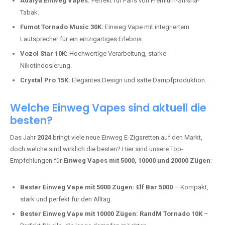
Adalya Einweg Vapes:
Perfekt für Fans von Premium-Shisha-
Tabak.
Fumot Tornado Music 30K:
Einweg Vape mit integriertem
Lautsprecher für ein einzigartiges Erlebnis.
Vozol Star 10K:
Hochwertige Verarbeitung, starke
Nikotindosierung.
Crystal Pro 15K:
Elegantes Design und satte Dampfproduktion.
Welche Einweg Vapes sind aktuell die
besten?
Das Jahr
2024
bringt viele neue Einweg E-Zigaretten auf den Markt,
doch welche sind wirklich die besten? Hier sind unsere Top-
Empfehlungen für
Einweg Vapes mit 5000, 10000 und 20000 Zügen
:
Bester Einweg Vape mit 5000 Zügen:
Elf Bar 5000
– Kompakt,
stark und perfekt für den Alltag.
Bester Einweg Vape mit 10000 Zügen:
RandM Tornado 10K
–