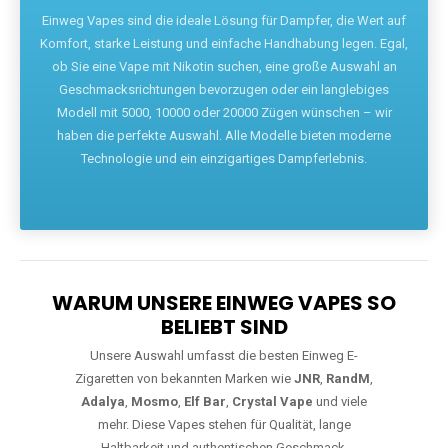
Die größte Auswahl an hochwertigen Einweg E-Zigaretten.
Einweg Vapes sind die ideale Lösung für Dampfer, die Wert auf
Komfort, starke Leistung und einfache Handhabung legen. Egal,
ob Sie eine Vape mit Nikotin suchen, eine große Auswahl an
Geschmacksrichtungen bevorzugen oder ein langlebiges
Modell mit 5000, 10000 oder 20000 Zügen wünschen – wir
haben die perfekte Auswahl. Alle Modelle bieten moderne
Technologie und ein einzigartiges Dampferlebnis.
WARUM UNSERE EINWEG VAPES SO
BELIEBT SIND
Unsere Auswahl umfasst die besten Einweg E-
Zigaretten von bekannten Marken wie
JNR
,
RandM
,
Adalya
,
Mosmo
,
Elf Bar
,
Crystal Vape
und viele
mehr. Diese Vapes stehen für Qualität, lange