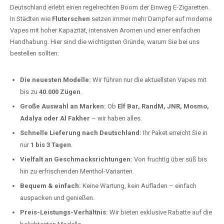
Fluterschen kaufen?
Deutschland erlebt einen regelrechten Boom der Einweg E-Zigaretten.
In Städten wie
Fluterschen
setzen immer mehr Dampfer auf moderne
Vapes mit hoher Kapazität, intensiven Aromen und einer einfachen
Handhabung. Hier sind die wichtigsten Gründe, warum Sie bei uns
bestellen sollten:
Die neuesten Modelle:
Wir führen nur die aktuellsten Vapes mit
bis zu
40.000 Zügen
.
Große Auswahl an Marken:
Ob
Elf Bar, RandM, JNR, Mosmo,
Adalya oder Al Fakher
– wir haben alles.
Schnelle Lieferung nach Deutschland:
Ihr Paket erreicht Sie in
nur
1 bis 3 Tagen
.
Vielfalt an Geschmacksrichtungen:
Von fruchtig über süß bis
hin zu erfrischenden Menthol-Varianten.
Bequem & einfach:
Keine Wartung, kein Aufladen – einfach
auspacken und genießen.
Preis-Leistungs-Verhältnis:
Wir bieten exklusive Rabatte auf die