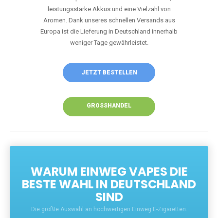
Unsere Vapes bieten intensiven Geschmack,
leistungsstarke Akkus und eine Vielzahl von
Aromen. Dank unseres schnellen Versands aus
Europa ist die Lieferung in Deutschland innerhalb
weniger Tage gewährleistet.
JETZT BESTELLEN
GROSSHANDEL
WARUM EINWEG VAPES DIE
BESTE WAHL IN DEUTSCHLAND
SIND