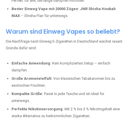
Perfekt für alle, die lange dampfen möchten.
Bester Einweg Vape mit 20000 Zügen:
JNR Shisha Hookah
MAX
– Shisha-Flair für unterwegs.
Warum sind Einweg Vapes so beliebt?
Die Nachfrage nach Einweg E-Zigaretten in Deutschland wächst rasant.
Gründe dafür sind:
Einfache Anwendung:
Kein kompliziertes Setup – einfach
dampfen.
Große Aromenvielfalt:
Von klassischen Tabakaromen bis zu
exotischen Früchten.
Kompakte Größe:
Passt in jede Tasche und ist ideal für
unterwegs.
Perfekte Nikotinversorgung:
Mit 2 % bis 3 % Nikotingehalt eine
starke Alternative zu herkömmlichen Zigaretten.