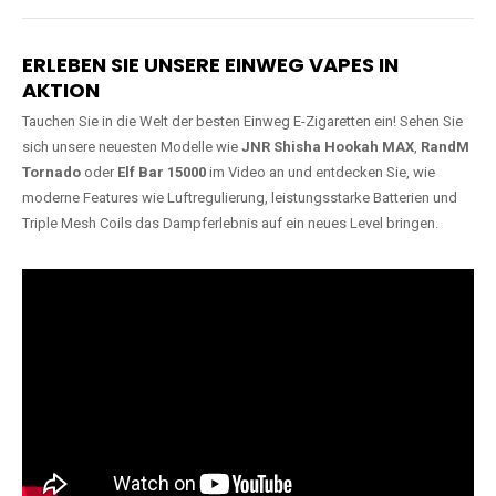
Lange Haltbarkeit
Hochwertige
Verarbeitung
Unsere Vapes sind in Varianten
mit
5000, 10000, 20000 oder
Unsere Modelle bestehen aus
sogar 40000 Zügen
erhältlich
robusten Materialien und
und bieten eine langanhaltende
garantieren ein sicheres,
Nutzung mit leistungsstarken
zuverlässiges und intensives
Akkus.
Dampferlebnis.
ERLEBEN SIE UNSERE EINWEG VAPES IN
AKTION
Tauchen Sie in die Welt der besten Einweg E-Zigaretten ein! Sehen Sie
sich unsere neuesten Modelle wie
JNR Shisha Hookah MAX
,
RandM
Tornado
oder
Elf Bar 15000
im Video an und entdecken Sie, wie
moderne Features wie Luftregulierung, leistungsstarke Batterien und
Triple Mesh Coils das Dampferlebnis auf ein neues Level bringen.