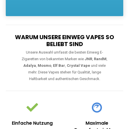
Die größte Auswahl an hochwertigen Einweg E-Zigaretten.
Einweg Vapes sind die ideale Lösung für Dampfer, die Wert auf
Komfort, starke Leistung und einfache Handhabung legen. Egal,
ob Sie eine Vape mit Nikotin suchen, eine große Auswahl an
Geschmacksrichtungen bevorzugen oder ein langlebiges
Modell mit 5000, 10000 oder 20000 Zügen wünschen – wir
haben die perfekte Auswahl. Alle Modelle bieten moderne
Technologie und ein einzigartiges Dampferlebnis.
WARUM UNSERE EINWEG VAPES SO
BELIEBT SIND
Unsere Auswahl umfasst die besten Einweg E-
Zigaretten von bekannten Marken wie
JNR
,
RandM
,
Adalya
,
Mosmo
,
Elf Bar
,
Crystal Vape
und viele
mehr. Diese Vapes stehen für Qualität, lange