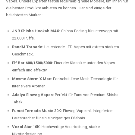
auspacken und genießen.
Preis-Leistungs-Verhältnis:
Wir bieten exklusive Rabatte auf die
beliebtesten Modelle.
Top-Marken für Einweg Vapes in
Deutschland
Wir bieten Ihnen eine handverlesene Auswahl der besten Einweg
Vapes. Unsere Experten testen regelmäßig neue Modelle, um Ihnen nur
die besten Produkte anbieten zu können. Hier sind einige der
beliebtesten Marken:
JNR Shisha Hookah MAX:
Shisha-Feeling für unterwegs mit
22.000 Puffs.
RandM Tornado:
Leuchtende LED-Vapes mit extrem starkem
Geschmack.
Elf Bar 600/1500/5000:
Einer der Klassiker unter den Vapes –
einfach und effektiv.