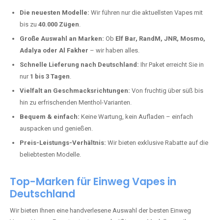
Warum unsere Einweg Vapes in
Mauschbach kaufen?
Deutschland erlebt einen regelrechten Boom der Einweg E-Zigaretten.
In Städten wie
Mauschbach
setzen immer mehr Dampfer auf
moderne Vapes mit hoher Kapazität, intensiven Aromen und einer
einfachen Handhabung. Hier sind die wichtigsten Gründe, warum Sie
bei uns bestellen sollten:
Die neuesten Modelle:
Wir führen nur die aktuellsten Vapes mit
bis zu
40.000 Zügen
.
Große Auswahl an Marken:
Ob
Elf Bar, RandM, JNR, Mosmo,
Adalya oder Al Fakher
– wir haben alles.
Schnelle Lieferung nach Deutschland:
Ihr Paket erreicht Sie in
nur
1 bis 3 Tagen
.
Vielfalt an Geschmacksrichtungen:
Von fruchtig über süß bis
hin zu erfrischenden Menthol-Varianten.
Bequem & einfach:
Keine Wartung, kein Aufladen – einfach