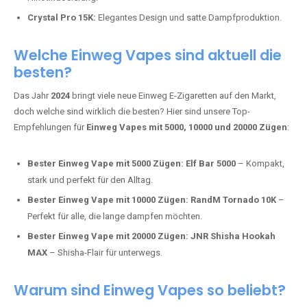
Mosmo Storm X Max:
Fortschrittliche Mesh-Technologie für
intensivere Aromen.
Adalya Einweg Vapes:
Perfekt für Fans von Premium-Shisha-
Tabak.
Fumot Tornado Music 30K:
Einweg Vape mit integriertem
Lautsprecher für ein einzigartiges Erlebnis.
Vozol Star 10K:
Hochwertige Verarbeitung, starke
Nikotindosierung.
Crystal Pro 15K:
Elegantes Design und satte Dampfproduktion.
Welche Einweg Vapes sind aktuell die
besten?
Das Jahr
2024
bringt viele neue Einweg E-Zigaretten auf den Markt,
doch welche sind wirklich die besten? Hier sind unsere Top-
Empfehlungen für
Einweg Vapes mit 5000, 10000 und 20000 Zügen
:
Bester Einweg Vape mit 5000 Zügen:
Elf Bar 5000
– Kompakt,