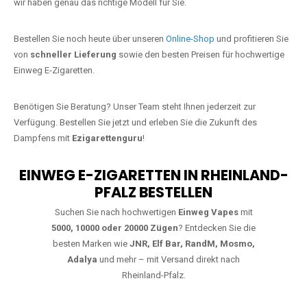
starke Alternative zu herkömmlichen Zigaretten.
Jetzt Ihre Lieblings-Vape in
Mauschbach bestellen
Warten Sie nicht länger!
Ezigarettenguru
ist zurück, und wir bringen
Ihnen die besten Einweg Vapes direkt nach Deutschland. Egal, ob Sie
eine JNR Shisha Hookah MAX oder eine Elf Bar 5000
bevorzugen,
wir haben genau das richtige Modell für Sie.
Bestellen Sie noch heute über unseren
Online-Shop
und profitieren Sie
von
schneller Lieferung
sowie den besten Preisen für hochwertige
Einweg E-Zigaretten.
Benötigen Sie Beratung? Unser Team steht Ihnen jederzeit zur
Verfügung. Bestellen Sie jetzt und erleben Sie die Zukunft des
Dampfens mit
Ezigarettenguru
!