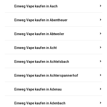
EINWEG E-ZIGARETTEN IN RHEINLAND-
PFALZ BESTELLEN
Suchen Sie nach hochwertigen
Einweg Vapes
mit
5000, 10000 oder 20000 Zügen
? Entdecken Sie die
besten Marken wie
JNR, Elf Bar, RandM, Mosmo,
Adalya
und mehr – mit Versand direkt nach
Rheinland-Pfalz.
Einweg Vape kaufen in Aach
Einweg Vape kaufen in Abentheuer
Einweg Vape kaufen in Abtweiler
Einweg Vape kaufen in Acht