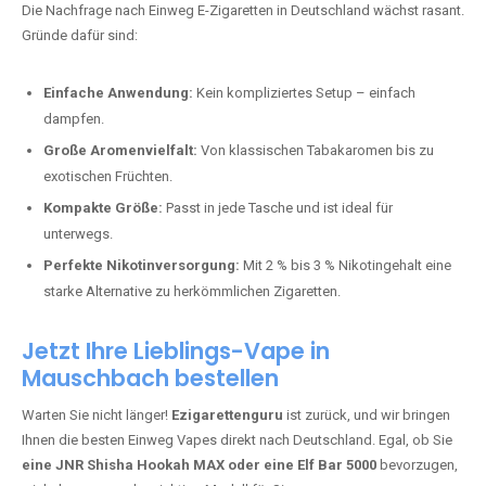
stark und perfekt für den Alltag.
Bester Einweg Vape mit 10000 Zügen:
RandM Tornado 10K
–
Perfekt für alle, die lange dampfen möchten.
Bester Einweg Vape mit 20000 Zügen:
JNR Shisha Hookah
MAX
– Shisha-Flair für unterwegs.
Warum sind Einweg Vapes so beliebt?
Die Nachfrage nach Einweg E-Zigaretten in Deutschland wächst rasant.
Gründe dafür sind:
Einfache Anwendung:
Kein kompliziertes Setup – einfach
dampfen.
Große Aromenvielfalt:
Von klassischen Tabakaromen bis zu
exotischen Früchten.
Kompakte Größe:
Passt in jede Tasche und ist ideal für
unterwegs.
Perfekte Nikotinversorgung:
Mit 2 % bis 3 % Nikotingehalt eine