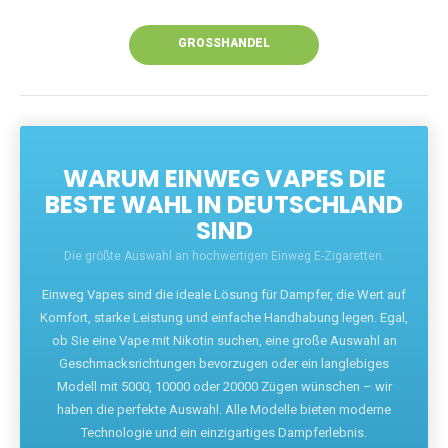
Unsere Vapes bieten intensiven Geschmack,
leistungsstarke Akkus und eine Vielzahl von
Aromen. Dank unseres schnellen Versands aus
Europa ist die Lieferung in Deutschland innerhalb
weniger Tage gewährleistet.
JETZT BESTELLEN
GROSSHANDEL
WARUM EINWEG VAPES DIE
BESTE WAHL IN DEUTSCHLAND
SIND